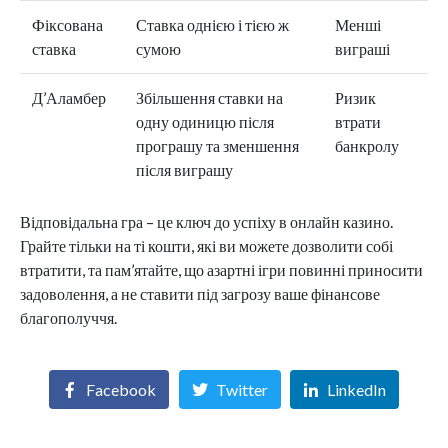
Фіксована
Ставка однією і тією ж
Менші
ставка
сумою
виграші
Д’Аламбер
Збільшення ставки на
Ризик
одну одиницю після
втрати
програшу та зменшення
банкролу
після виграшу
Відповідальна гра – це ключ до успіху в онлайн казино.
Грайте тільки на ті кошти, які ви можете дозволити собі
втратити, та пам’ятайте, що азартні ігри повинні приносити
задоволення, а не ставити під загрозу ваше фінансове
благополуччя.
Facebook
Twitter
LinkedIn