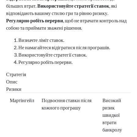
більших втрат.
Використовуйте стратегії ставок
, які
відповідають вашому стилю гри та рівню ризику.
Регулярно робіть перерви
, щоб не втрачати контроль над
собою та приймати зважені рішення.
Визначте ліміт ставок.
Не намагайтеся відігратися після програшів.
Використовуйте стратегії ставок.
Регулярно робіть перерви.
Стратегія
Опис
Ризики
Мартінгейл
Подвоєння ставки після
Високий
кожного програшу
ризик
швидкої
втрати
банкролу