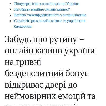
Популярні ігри в онлайн казино України
Як обрати надійне онлайн казино?
Безпека та конфіденційність у онлайн казино
Стратегії гри в онлайн казино та управління
банкролом
Забудь про рутину –
онлайн казино україни
на гривні
бездепозитний бонус
відкриває двері до
неймовірних емоцій та