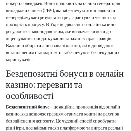
покер та блекджек. Вони працюють на основі генераторів
випадкових чисел (ГВЧ), які забезпечують випадкові та
непередбачувані результати гри, гарантуючи чесність та
прозорість процесу. В Україні діяльність онлайн казино
регулюється законодавством, яке визначає вимоги до
ліцензування, оподаткування та захисту прав гравців.
Важливо обирати ліцензовані казино, які відповідають
встановленим стандартам та забезпечують безпеку даних
користувачів.
Бездепозитні бонуси в онлайн
казино: переваги та
особливості
Бездепозитний бонус
– це акційна пропозиція від онлайн
казино, яка дозволяє гравцям отримати кошти на рахунок
без здійснення депозиту. Це чудовий спосіб спробувати
різні ігри, познайомитися з платформою та виграти реальні