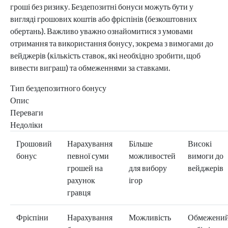
гроші без ризику. Бездепозитні бонуси можуть бути у
вигляді грошових коштів або фріспінів (безкоштовних
обертань). Важливо уважно ознайомитися з умовами
отримання та використання бонусу, зокрема з вимогами до
вейджерів (кількість ставок, які необхідно зробити, щоб
вивести виграш) та обмеженнями за ставками.
Тип бездепозитного бонусу
Опис
Переваги
Недоліки
Грошовий
Нарахування
Більше
Високі
бонус
певної суми
можливостей
вимоги до
грошей на
для вибору
вейджерів
рахунок
ігор
гравця
Фріспіни
Нарахування
Можливість
Обмежени