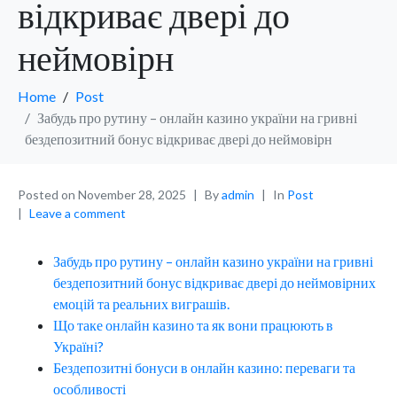
відкриває двері до
неймовірн
Home
Post
Забудь про рутину – онлайн казино україни на гривні
бездепозитний бонус відкриває двері до неймовірн
Posted on
November 28, 2025
By
admin
In
Post
Leave a comment
Забудь про рутину – онлайн казино україни на гривні
бездепозитний бонус відкриває двері до неймовірних
емоцій та реальних виграшів.
Що таке онлайн казино та як вони працюють в
Україні?
Бездепозитні бонуси в онлайн казино: переваги та
особливості