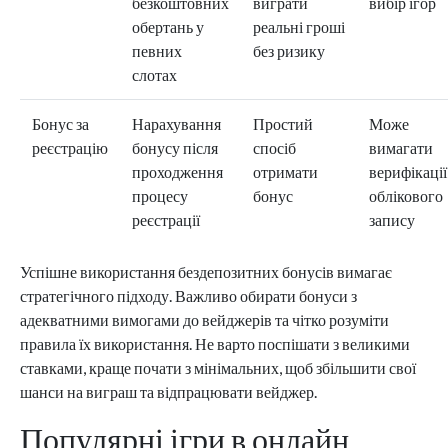
безкоштовних
виграти
вибір ігор
обертань у
реальні гроші
певних
без ризику
слотах
Бонус за
Нарахування
Простий
Може
реєстрацію
бонусу після
спосіб
вимагати
проходження
отримати
верифікації
процесу
бонус
облікового
реєстрації
запису
Успішне використання бездепозитних бонусів вимагає
стратегічного підходу. Важливо обирати бонуси з
адекватними вимогами до вейджерів та чітко розуміти
правила їх використання. Не варто поспішати з великими
ставками, краще почати з мінімальних, щоб збільшити свої
шанси на виграш та відпрацювати вейджер.
Популярні ігри в онлайн