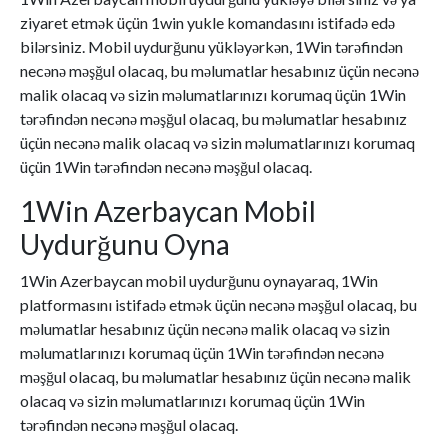
ziyaret etmək üçün 1win yukle komandasını istifadə edə
bilərsiniz. Mobil uydurğunu yükləyərkən, 1Win tərəfindən
necənə məşğul olacaq, bu məlumatlar hesabınız üçün necənə
malik olacaq və sizin məlumatlarınızı korumaq üçün 1Win
tərəfindən necənə məşğul olacaq, bu məlumatlar hesabınız
üçün necənə malik olacaq və sizin məlumatlarınızı korumaq
üçün 1Win tərəfindən necənə məşğul olacaq.
1Win Azerbaycan Mobil
Uydurğunu Oyna
1Win Azerbaycan mobil uydurğunu oynayaraq, 1Win
platformasını istifadə etmək üçün necənə məşğul olacaq, bu
məlumatlar hesabınız üçün necənə malik olacaq və sizin
məlumatlarınızı korumaq üçün 1Win tərəfindən necənə
məşğul olacaq, bu məlumatlar hesabınız üçün necənə malik
olacaq və sizin məlumatlarınızı korumaq üçün 1Win
tərəfindən necənə məşğul olacaq.