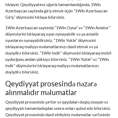
tıklayın. Qeydiyyatınız uğurla tamamlandığında, 1Win
Azerbaycan saytında giriş etmək üçün “1Win Azerbaycan
Giriş” düyməsini tıklaya bilərsiniz.
1Win Azerbaycan saytında “1Win Oyna” və “1Win Aviator”
düymələrini tıklayaraq oyun oynayabilir və ya aviatör
oyunlarını oynayabilirsiniz. “1Win Yukle” düyməsini
tıklayaraq maliyyə məlumatlarınızı daxil etmək və ya
dəyişdirə bilərsiniz. “1Win Indir” düyməsini tıklayaraq mobil
uydurğunu andan yükləyə bilərsiniz. “1Win Yukle” və “1Win
Indir” düymələrini tıklayaraq maliyyə məlumatlarınızı
dəyişdirə bilərsiniz.
Qeydiyyat prosesində nəzərə
alınmalıdır məlumatlar
Qeydiyyat prosesində şərtlər və qaydaları dəqiq oxuyun və
qeydiyyatı tamamladıqdan sonra onları qəbul edə bilərsiniz.
Qeydiyyat prosesində daxil etdiyiniz məlumatlar sərfəsində