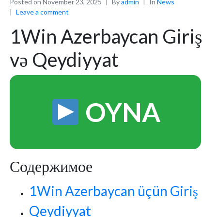
Posted on
November 23, 2025
By
admin
In
News
Leave a comment
1Win Azerbaycan Giriş
və Qeydiyyat
OYNA
Содержимое
1Win Azerbaycan üçün Giriş
Qeydiyyat