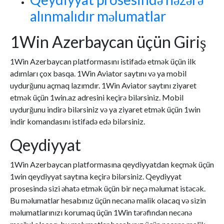
alınmalıdır məlumatlar
1Win Azerbaycan üçün Giriş
1Win Azerbaycan platformasını istifadə etmək üçün ilk
adımları çox basqa. 1Win Aviator saytını və ya mobil
uydurğunu açmaq lazımdır. 1Win Aviator saytını ziyaret
etmək üçün 1win.az adresini keçirə bilərsiniz. Mobil
uydurğunu indirə bilərsiniz və ya ziyaret etmək üçün 1win
indir komandasını istifadə edə bilərsiniz.
Qeydiyyat
1Win Azerbaycan platformasına qeydiyyatdan keçmək üçün
1win qeydiyyat saytına keçirə bilərsiniz. Qeydiyyat
prosesində sizi əhatə etmək üçün bir neçə məlumat istəcək.
Bu məlumatlar hesabınız üçün necənə malik olacaq və sizin
məlumatlarınızı korumaq üçün 1Win tərəfindən necənə