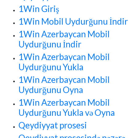
1Win Giriş
1Win Mobil Uydurğunu İndir
1Win Azerbaycan Mobil
Uydurğunu İndir
1Win Azerbaycan Mobil
Uydurğunu Yukla
1Win Azerbaycan Mobil
Uydurğunu Oyna
1Win Azerbaycan Mobil
Uydurğunu Yukla və Oyna
Qeydiyyat prosesi
Qeydiyyat prosesində nəzərə