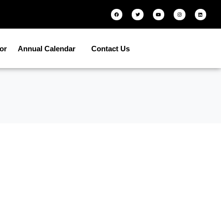
tor
Annual Calendar
Contact Us