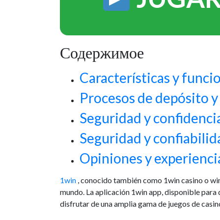
Содержимое
Características y funci
Procesos de depósito y
Seguridad y confidenci
Seguridad y confiabilid
Opiniones y experiencia
1win
, conocido también como 1win casino o win1
mundo. La aplicación 1win app, disponible para 
disfrutar de una amplia gama de juegos de casin