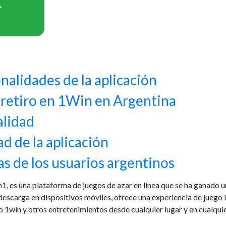
onalidades de la aplicación
 retiro en 1Win en Argentina
alidad
ad de la aplicación
s de los usuarios argentinos
, es una plataforma de juegos de azar en línea que se ha ganado un
descarga en dispositivos móviles, ofrece una experiencia de juego 
o 1win y otros entretenimientos desde cualquier lugar y en cualqu