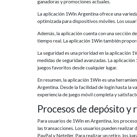
ganadoras y promociones actuales.
La aplicación 1Win Argentina ofrece una varieda
optimizada para dispositivos móviles. Los usuari
Además, la aplicación cuenta con una sección ded
tiempo real. La aplicación 1Win también proporc
La seguridad es una prioridad en la aplicación 1
medidas de seguridad avanzadas. La aplicación 1
juegos favoritos desde cualquier lugar.
En resumen, la aplicación 1Win es una herramient
Argentina. Desde la facilidad de login hasta la 
experiencia de juego móvil completa y satisfacto
Procesos de depósito y 
Para usuarios de 1Win en Argentina, los proceso
las transacciones. Los usuarios pueden realizar 
PayPal y Neteller. Para realizar un retiro, los j