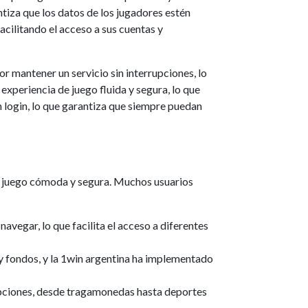
tiza que los datos de los jugadores estén
acilitando el acceso a sus cuentas y
por mantener un servicio sin interrupciones, lo
experiencia de juego fluida y segura, lo que
n login, lo que garantiza que siempre puedan
de juego cómoda y segura. Muchos usuarios
navegar, lo que facilita el acceso a diferentes
 y fondos, y la 1win argentina ha implementado
 opciones, desde tragamonedas hasta deportes