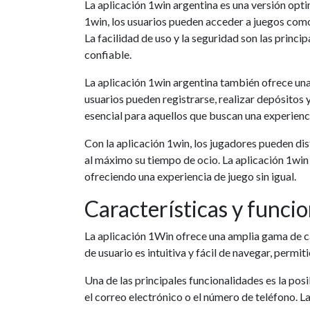
La aplicación 1win argentina es una versión optim
1win, los usuarios pueden acceder a juegos como 
La facilidad de uso y la seguridad son las princi
confiable.
La aplicación 1win argentina también ofrece una
usuarios pueden registrarse, realizar depósitos 
esencial para aquellos que buscan una experienci
Con la aplicación 1win, los jugadores pueden dis
al máximo su tiempo de ocio. La aplicación 1win
ofreciendo una experiencia de juego sin igual.
Características y funcio
La aplicación 1Win ofrece una amplia gama de car
de usuario es intuitiva y fácil de navegar, perm
Una de las principales funcionalidades es la pos
el correo electrónico o el número de teléfono. L