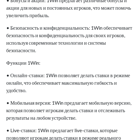
• Бонусы и акции: 1Win предлагает различные бонусы и
акции для новых и постоянных игроков, что может помочь
увеличить прибыль.
• Безопасность и конфиденциальность: 1Win обеспечивает
безопасность и конфиденциальность для своих игроков,
используя современные технологии и системы
безопасности.
Функции 1Win:
• Онлайн-ставки: 1Win позволяет делать ставки в режиме
онлайн, что обеспечивает максимальную гибкость и
удобство.
• Мобильная версия: 1Win предлагает мобильную версию,
которая позволяет игрокам делать ставки и отслеживать
результаты на любом устройстве.
• Live-ставки: 1Win предлагает live-ставки, которые
позволяют игрокам делать ставки в режиме реального