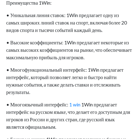
Преимущества 1Win:
• Уникальная линия ставок: 1Win предлагает одну из
самых широких линий ставок на спорт, включая более 20
видов спорта и тысячи событий каждый день.
• Высокие коэффициенты: 1Win предлагает некоторые из
самых высоких коэффициентов на рынке, что обеспечивает
максимальную прибыль для игроков.
• Многофункциональный интерфейс: 1Win предлагает
интерфейс, который позволяет легко и быстро найти
нужные события, а также делать ставки и отслеживать
результаты.
• Многоязычный интерфейс:
1 win
1Win предлагает
интерфейс на русском языке, что делает его доступным для
игроков из России и других стран, где русский язык
является официальным.