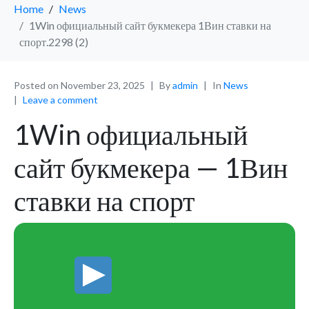
Home
News
1Win официальный сайт букмекера 1Вин ставки на
спорт.2298 (2)
Posted on
November 23, 2025
By
admin
In
News
Leave a comment
1Win официальный
сайт букмекера — 1Вин
ставки на спорт