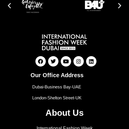
Our Office Address
Dubai-Business Bay-UAE
London-Shelton Street-UK
About Us
International Fashion Week