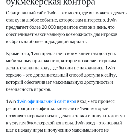
букмекерская контора
Официальный сайт 1win – это место, где вы можете сделать
ставку на любое событие, которое вам интересно. 1win
предлагает более 20 000 вариантов ставок в день, что
обеспечивает максимальную возможность для игроков
выбрать наиболее подходящий вариант.
Кроме того, 1win предлагает своим клиентам доступ к
мобильному приложению, которое позволяет игрокам
делать ставки на ходу, где бы они не находились. 1win
зеркало – это дополнительный способ доступа к сайту,
который обеспечивает максимальную доступность и
безопасность игроков.
1win
1win официальный сайт вход
вход – это процесс
регистрации на официальном сайте 1win, который
позволяет игрокам начать делать ставки и получать доступ
к услугам букмекерской конторы. 1win вход – это первый
шаг к началу игры и получению максимального из