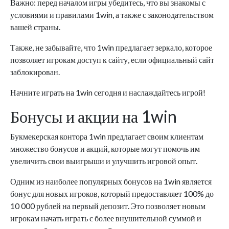
Важно: перед началом игры убедитесь, что вы знакомы с
условиями и правилами 1win, а также с законодательством
вашей страны.
Также, не забывайте, что 1win предлагает зеркало, которое
позволяет игрокам доступ к сайту, если официальный сайт
заблокирован.
Начните играть на 1win сегодня и наслаждайтесь игрой!
Бонусы и акции на 1win
Букмекерская контора 1win предлагает своим клиентам
множество бонусов и акций, которые могут помочь им
увеличить свои выигрыши и улучшить игровой опыт.
Одним из наиболее популярных бонусов на 1win является
бонус для новых игроков, который предоставляет 100% до
10 000 рублей на первый депозит. Это позволяет новым
игрокам начать играть с более внушительной суммой и