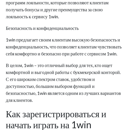
программ лояльности, которые позволяют клиентам
получать бонусы и другие преимущества за свою
лояльность к сервису 1win.
Безопасность и конфиденциальность
1win предлагает своим клиентам высокую безопасность и
конфиденциальность, что позволяет клиентам чувствовать
себя комфортно и безопасно при работе с сервисом 1win.
В целом, 1win – это отличный выбор для тех, кто ищет
комфортной и выгодной работы с букмекерской конторой.
С его широким спектром ставок, удобством и
доступностью, большим выбором функций и
безопасностью, 1win является одним из лучших вариантов
для клиентов.
Как зарегистрироваться и
начать играть на 1win