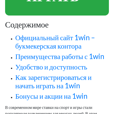
Содержимое
Официальный сайт 1win –
букмекерская контора
Преимущества работы с 1win
Удобство и доступность
Как зарегистрироваться и
начать играть на 1win
Бонусы и акции на 1win
В современном мире ставки на спорт и игры стали
популярным развлечением для многих людей. В этом