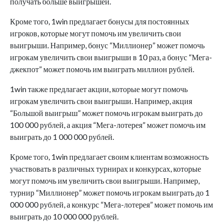
получать больше выигрышей.
Кроме того, 1win предлагает бонусы для постоянных
игроков, которые могут помочь им увеличить свои
выигрыши. Например, бонус “Миллионер” может помочь
игрокам увеличить свои выигрыши в 10 раз, а бонус “Мега-
джекпот” может помочь им выиграть миллион рублей.
1win также предлагает акции, которые могут помочь
игрокам увеличить свои выигрыши. Например, акция
“Большой выигрыш” может помочь игрокам выиграть до
100 000 рублей, а акция “Мега-лотерея” может помочь им
выиграть до 1 000 000 рублей.
Кроме того, 1win предлагает своим клиентам возможность
участвовать в различных турнирах и конкурсах, которые
могут помочь им увеличить свои выигрыши. Например,
турнир “Миллионер” может помочь игрокам выиграть до 1
000 000 рублей, а конкурс “Мега-лотерея” может помочь им
выиграть до 10 000 000 рублей.