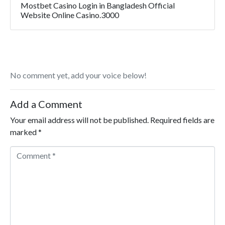
Mostbet Casino Login in Bangladesh Official
Website Online Casino.3000
No comment yet, add your voice below!
Add a Comment
Your email address will not be published.
Required fields are
marked
*
Comment *