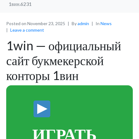
1вин.6231
Posted on
November 23, 2025
By
admin
In
News
Leave a comment
1win — официальный
сайт букмекерской
конторы 1вин
ИГРАТЬ