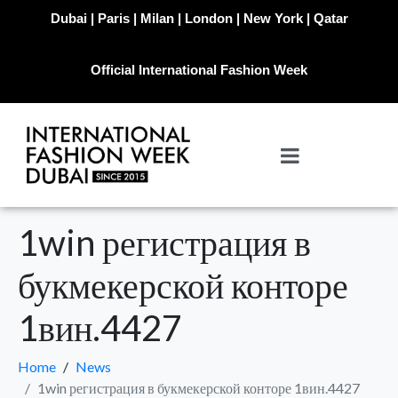
Dubai | Paris | Milan | London | New York | Qatar
Official International Fashion Week
1win регистрация в
букмекерской конторе
1вин.4427
Home
News
1win регистрация в букмекерской конторе 1вин.4427