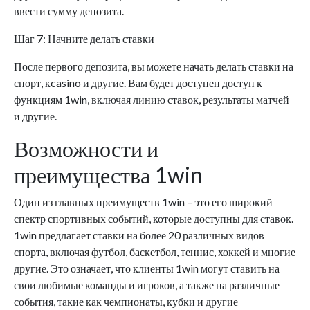
ввести сумму депозита.
Шаг 7: Начните делать ставки
После первого депозита, вы можете начать делать ставки на
спорт, кcasino и другие. Вам будет доступен доступ к
функциям 1win, включая линию ставок, результаты матчей
и другие.
Возможности и
преимущества 1win
Один из главных преимуществ 1win – это его широкий
спектр спортивных событий, которые доступны для ставок.
1win предлагает ставки на более 20 различных видов
спорта, включая футбол, баскетбол, теннис, хоккей и многие
другие. Это означает, что клиенты 1win могут ставить на
свои любимые команды и игроков, а также на различные
события, такие как чемпионаты, кубки и другие