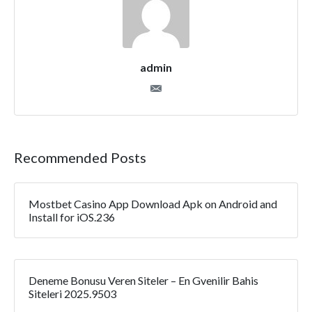
admin
Recommended Posts
Mostbet Casino App Download Apk on Android and
Install for iOS.236
Deneme Bonusu Veren Siteler – En Gvenilir Bahis
Siteleri 2025.9503