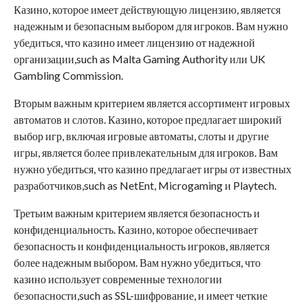
Казино, которое имеет действующую лицензию, является
надежным и безопасным выбором для игроков. Вам нужно
убедиться, что казино имеет лицензию от надежной
организации,such as Malta Gaming Authority или UK
Gambling Commission.
Вторым важным критерием является ассортимент игровых
автоматов и слотов. Казино, которое предлагает широкий
выбор игр, включая игровые автоматы, слоты и другие
игры, является более привлекательным для игроков. Вам
нужно убедиться, что казино предлагает игры от известных
разработчиков,such as NetEnt, Microgaming и Playtech.
Третьим важным критерием является безопасность и
конфиденциальность. Казино, которое обеспечивает
безопасность и конфиденциальность игроков, является
более надежным выбором. Вам нужно убедиться, что
казино использует современные технологии
безопасности,such as SSL-шифрование, и имеет четкие