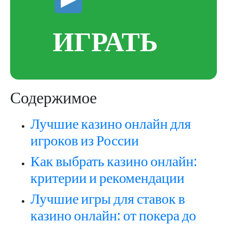
ИГРАТЬ
Содержимое
Лучшие казино онлайн для
игроков из России
Как выбрать казино онлайн:
критерии и рекомендации
Лучшие игры для ставок в
казино онлайн: от покера до