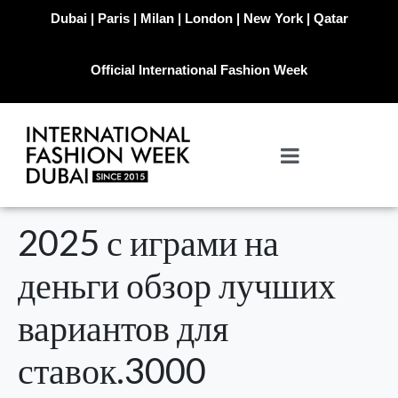
Dubai | Paris | Milan | London | New York | Qatar
Official International Fashion Week
2025 с играми на
деньги обзор лучших
вариантов для
ставок.3000