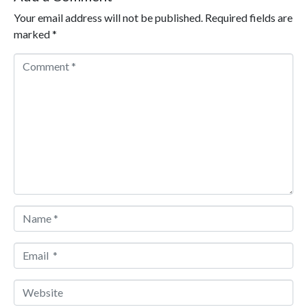
Your email address will not be published.
Required fields are
marked
*
Comment *
Name *
Email *
Website