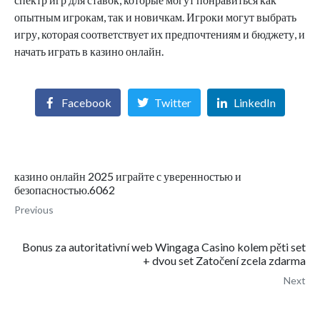
опытным игрокам, так и новичкам. Игроки могут выбрать
игру, которая соответствует их предпочтениям и бюджету, и
начать играть в казино онлайн.
Facebook
Twitter
LinkedIn
казино онлайн 2025 играйте с уверенностью и
безопасностью.6062
Previous
Bonus za autoritativní web Wingaga Casino kolem pěti set
+ dvou set Zatočení zcela zdarma
Next