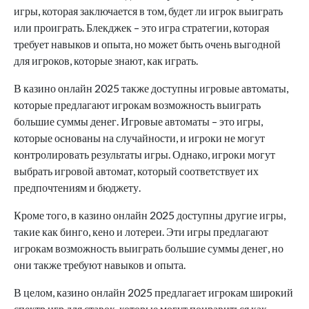
игры, которая заключается в том, будет ли игрок выиграть
или проиграть. Блекджек – это игра стратегии, которая
требует навыков и опыта, но может быть очень выгодной
для игроков, которые знают, как играть.
В казино онлайн 2025 также доступны игровые автоматы,
которые предлагают игрокам возможность выиграть
большие суммы денег. Игровые автоматы – это игры,
которые основаны на случайности, и игроки не могут
контролировать результаты игры. Однако, игроки могут
выбрать игровой автомат, который соответствует их
предпочтениям и бюджету.
Кроме того, в казино онлайн 2025 доступны другие игры,
такие как бинго, кено и лотереи. Эти игры предлагают
игрокам возможность выиграть большие суммы денег, но
они также требуют навыков и опыта.
В целом, казино онлайн 2025 предлагает игрокам широкий
спектр игр для ставок, которые могут понравиться как