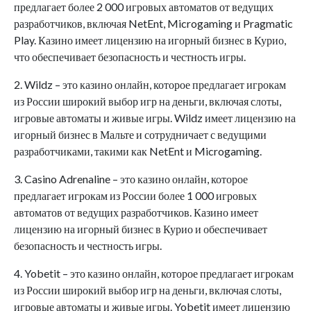
предлагает более 2 000 игровых автоматов от ведущих
разработчиков, включая NetEnt, Microgaming и Pragmatic
Play. Казино имеет лицензию на игорный бизнес в Курио,
что обеспечивает безопасность и честность игры.
2. Wildz – это казино онлайн, которое предлагает игрокам
из России широкий выбор игр на деньги, включая слоты,
игровые автоматы и живые игры. Wildz имеет лицензию на
игорный бизнес в Мальте и сотрудничает с ведущими
разработчиками, такими как NetEnt и Microgaming.
3. Casino Adrenaline – это казино онлайн, которое
предлагает игрокам из России более 1 000 игровых
автоматов от ведущих разработчиков. Казино имеет
лицензию на игорный бизнес в Курио и обеспечивает
безопасность и честность игры.
4. Yobetit – это казино онлайн, которое предлагает игрокам
из России широкий выбор игр на деньги, включая слоты,
игровые автоматы и живые игры. Yobetit имеет лицензию