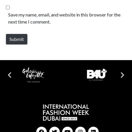
Save my name, email, and website in this browser for the
next time I comment.
Submit