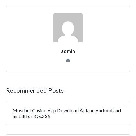
admin
Recommended Posts
Mostbet Casino App Download Apk on Android and
Install for iOS.236