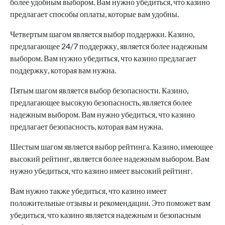
более удобным выбором. Вам нужно убедиться, что казино
предлагает способы оплаты, которые вам удобны.
Четвертым шагом является выбор поддержки. Казино,
предлагающее 24/7 поддержку, является более надежным
выбором. Вам нужно убедиться, что казино предлагает
поддержку, которая вам нужна.
Пятым шагом является выбор безопасности. Казино,
предлагающее высокую безопасность, является более
надежным выбором. Вам нужно убедиться, что казино
предлагает безопасность, которая вам нужна.
Шестым шагом является выбор рейтинга. Казино, имеющее
высокий рейтинг, является более надежным выбором. Вам
нужно убедиться, что казино имеет высокий рейтинг.
Вам нужно также убедиться, что казино имеет
положительные отзывы и рекомендации. Это поможет вам
убедиться, что казино является надежным и безопасным