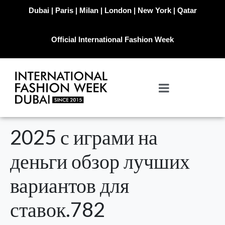
Dubai | Paris | Milan | London | New York | Qatar
Official International Fashion Week
2025 с играми на
деньги обзор лучших
вариантов для
ставок.782