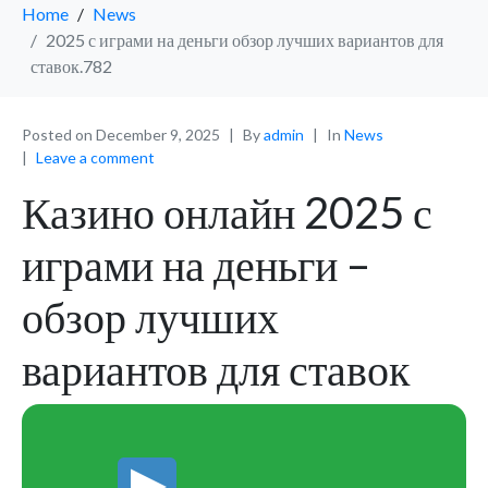
Home
News
2025 с играми на деньги обзор лучших вариантов для
ставок.782
Posted on
December 9, 2025
By
admin
In
News
Leave a comment
Казино онлайн 2025 с
играми на деньги –
обзор лучших
вариантов для ставок