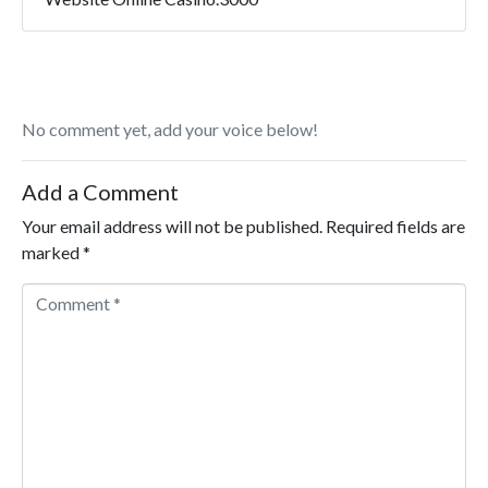
No comment yet, add your voice below!
Add a Comment
Your email address will not be published.
Required fields are
marked
*
Comment *