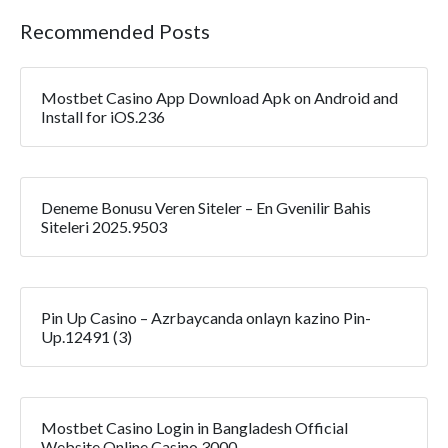
Recommended Posts
Mostbet Casino App Download Apk on Android and
Install for iOS.236
Deneme Bonusu Veren Siteler – En Gvenilir Bahis
Siteleri 2025.9503
Pin Up Casino – Azrbaycanda onlayn kazino Pin-
Up.12491 (3)
Mostbet Casino Login in Bangladesh Official
Website Online Casino.3000