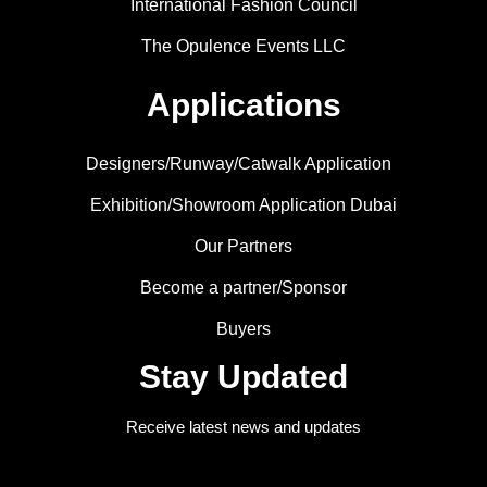
International Fashion Council
The Opulence Events LLC
Applications
Designers/Runway/Catwalk Application
Exhibition/Showroom Application Dubai
Our Partners
Become a partner/Sponsor
Buyers
Stay Updated
Receive latest news and updates