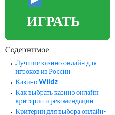
ИГРАТЬ
Содержимое
Лучшие казино онлайн для
игроков из России
Казино
Wildz
Как выбрать казино онлайн:
критерии и рекомендации
Критерии для выбора онлайн-