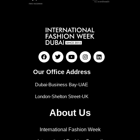
Our Office Address
Dubai-Business Bay-UAE
London-Shelton Street-UK
About Us
International Fashion Week