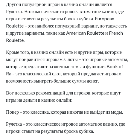
Другой популярной игрой в казино онлайн является
Рулетка. Это классическое игровое автоматное казино, где
игроки ставят на результаты броска кубика. European
Roulette – это наиболее популярный вариант, но также есть
и другие варианты, такие как American Roulette и French
Roulette.
Кроме того, в казино онлайн есть и другие игры, которые
могут понравиться игрокам. Слоты – это игровые автоматы,
которые предлагают различные темы и функции. Book of
Ra – это классический слот, который предлагает игрокам
возможность выиграть большие суммы денег.
Вот несколько рекомендаций для игроков, которые ищут
игры на деньги в казино онлайн:
Покер – это классика, которая никогда не выйдет из моды.
Рулетка – это классическое игровое автоматное казино, где
игроки ставят на результаты броска кубика.