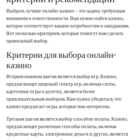
Выбрать лучшее онлайн-казино – это задача, требующая
внимания и ответственности. Вам нужно найти казино,
которое соответствует вашим потребностям и ожиданиям.
Вот несколько критериев, которые помогут вам сделать
правильный выбор.
Критерии для выбора онлайн-
казино
Вторым важным шагом является выбор игр. Казино,
предлагающее широкий спектр игр, включая слоты,
карточные игры и рулетку, является более
привлекательным выбором. Вам нужно убедиться, что
казино предлагает игры, которые вам интересны.
Третьим шагом является выбор способов оплаты. Казино,
предлагающее различные способы оплаты, включая
кредитные карты, электронные деньги и другие, является