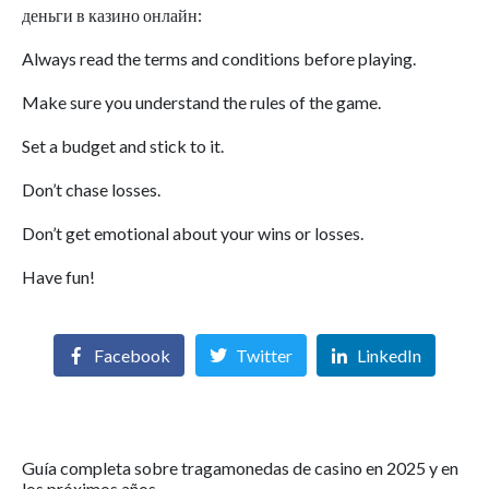
деньги в казино онлайн:
Always read the terms and conditions before playing.
Make sure you understand the rules of the game.
Set a budget and stick to it.
Don’t chase losses.
Don’t get emotional about your wins or losses.
Have fun!
Facebook
Twitter
LinkedIn
Guía completa sobre tragamonedas de casino en 2025 y en
los próximos años