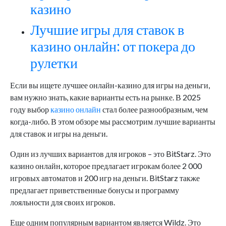
казино
Лучшие игры для ставок в
казино онлайн: от покера до
рулетки
Если вы ищете лучшее онлайн-казино для игры на деньги,
вам нужно знать, какие варианты есть на рынке. В 2025
году выбор
казино онлайн
стал более разнообразным, чем
когда-либо. В этом обзоре мы рассмотрим лучшие варианты
для ставок и игры на деньги.
Один из лучших вариантов для игроков – это BitStarz. Это
казино онлайн, которое предлагает игрокам более 2 000
игровых автоматов и 200 игр на деньги. BitStarz также
предлагает приветственные бонусы и программу
лояльности для своих игроков.
Еще одним популярным вариантом является Wildz. Это