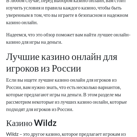
В любом случае, перед выбором казино онлайн, вам стоит
изучить условия и правила каждого казино, чтобы быть
уверенным в том, что вы играете в безопасном и надежном
казино онлайн.
Надеемся, что это обзор поможет вам найти лучшее онлайн-
казино для игры на деньги.
Лучшие казино онлайн для
игроков из России
Если вы ищете лучшие казино онлайн для игроков из
России, вам нужно знать, что есть несколько вариантов,
которые предлагают игры на деньги. В этом разделе мы
рассмотрим некоторые из лучших казино онлайн, которые
подходят для игроков из России.
Казино
Wildz
Wildz – это другое казино, которое предлагает игрокам из