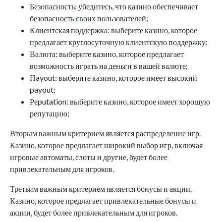
Безопасность: убедитесь, что казино обеспечивает
безопасность своих пользователей;
Клиентская поддержка: выберите казино, которое
предлагает круглосуточную клиентскую поддержку;
Валюта: выберите казино, которое предлагает
возможность играть на деньги в вашей валюте;
Пayout: выберите казино, которое имеет высокий
payout;
Реputation: выберите казино, которое имеет хорошую
репутацию;
Вторым важным критерием является распределение игр.
Казино, которое предлагает широкий выбор игр, включая
игровые автоматы, слоты и другие, будет более
привлекательным для игроков.
Третьим важным критерием является бонусы и акции.
Казино, которое предлагает привлекательные бонусы и
акции, будет более привлекательным для игроков.