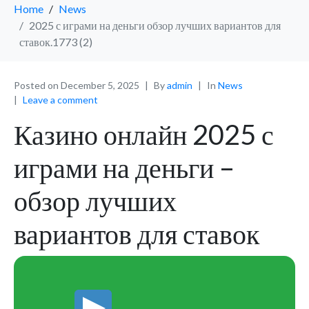
Home
News
2025 с играми на деньги обзор лучших вариантов для
ставок.1773 (2)
Posted on
December 5, 2025
By
admin
In
News
Leave a comment
Казино онлайн 2025 с
играми на деньги –
обзор лучших
вариантов для ставок