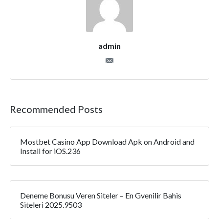
admin
Recommended Posts
Mostbet Casino App Download Apk on Android and
Install for iOS.236
Deneme Bonusu Veren Siteler – En Gvenilir Bahis
Siteleri 2025.9503