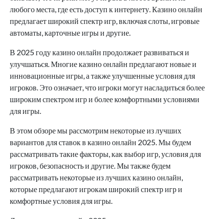
любого места, где есть доступ к интернету. Казино онлайн
предлагает широкий спектр игр, включая слоты, игровые
автоматы, карточные игры и другие.
В 2025 году казино онлайн продолжает развиваться и
улучшаться. Многие казино онлайн предлагают новые и
инновационные игры, а также улучшенные условия для
игроков. Это означает, что игроки могут насладиться более
широким спектром игр и более комфортными условиями
для игры.
В этом обзоре мы рассмотрим некоторые из лучших
вариантов для ставок в казино онлайн 2025. Мы будем
рассматривать такие факторы, как выбор игр, условия для
игроков, безопасность и другие. Мы также будем
рассматривать некоторые из лучших казино онлайн,
которые предлагают игрокам широкий спектр игр и
комфортные условия для игры.