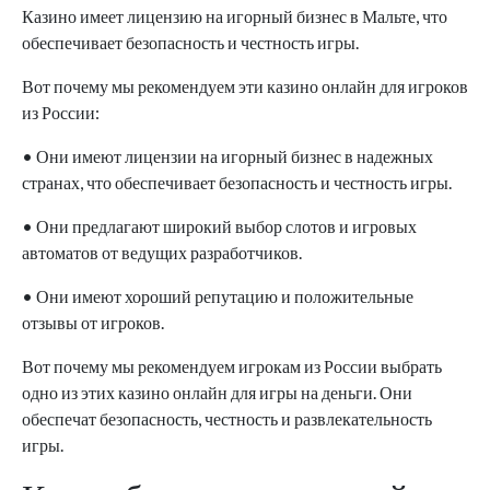
Казино имеет лицензию на игорный бизнес в Мальте, что
обеспечивает безопасность и честность игры.
Вот почему мы рекомендуем эти казино онлайн для игроков
из России:
• Они имеют лицензии на игорный бизнес в надежных
странах, что обеспечивает безопасность и честность игры.
• Они предлагают широкий выбор слотов и игровых
автоматов от ведущих разработчиков.
• Они имеют хороший репутацию и положительные
отзывы от игроков.
Вот почему мы рекомендуем игрокам из России выбрать
одно из этих казино онлайн для игры на деньги. Они
обеспечат безопасность, честность и развлекательность
игры.