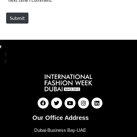
Submit
Our Office Address
Dubai-Business Bay-UAE