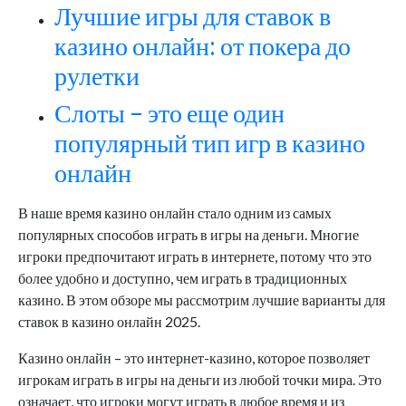
Лучшие игры для ставок в
казино онлайн: от покера до
рулетки
Слоты – это еще один
популярный тип игр в казино
онлайн
В наше время казино онлайн стало одним из самых
популярных способов играть в игры на деньги. Многие
игроки предпочитают играть в интернете, потому что это
более удобно и доступно, чем играть в традиционных
казино. В этом обзоре мы рассмотрим лучшие варианты для
ставок в казино онлайн 2025.
Казино онлайн – это интернет-казино, которое позволяет
игрокам играть в игры на деньги из любой точки мира. Это
означает, что игроки могут играть в любое время и из