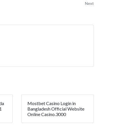
Next
da
Mostbet Casino Login in
1
Bangladesh Official Website
Online Casino.3000