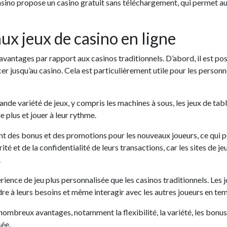
sino propose un casino gratuit sans téléchargement, qui permet aux
ux jeux de casino en ligne
vantages par rapport aux casinos traditionnels. D’abord, il est poss
 jusqu’au casino. Cela est particulièrement utile pour les personne
ande variété de jeux, y compris les machines à sous, les jeux de table
le plus et jouer à leur rythme.
vent des bonus et des promotions pour les nouveaux joueurs, ce qui 
té et de la confidentialité de leurs transactions, car les sites de j
.
érience de jeu plus personnalisée que les casinos traditionnels. Les j
dre à leurs besoins et même interagir avec les autres joueurs en tem
nombreux avantages, notamment la flexibilité, la variété, les bonus 
sée.