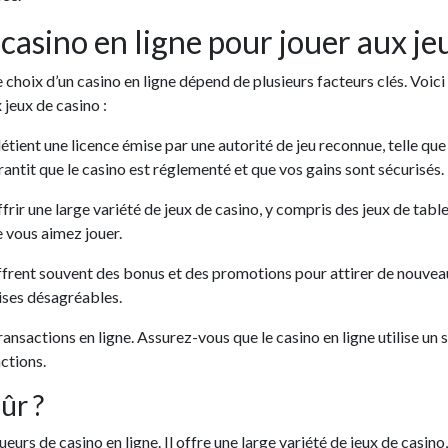
casino en ligne pour jouer aux je
 choix d’un casino en ligne dépend de plusieurs facteurs clés. Voic
 jeux de casino :
détient une licence émise par une autorité de jeu reconnue, telle qu
arantit que le casino est réglementé et que vos gains sont sécurisés.
ffrir une large variété de jeux de casino, y compris des jeux de tabl
 vous aimez jouer.
offrent souvent des bonus et des promotions pour attirer de nouv
rises désagréables.
s transactions en ligne. Assurez-vous que le casino en ligne utilise 
ctions.
ûr ?
ueurs de casino en ligne. Il offre une large variété de jeux de casin