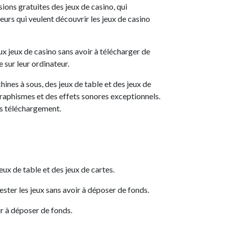
ons gratuites des jeux de casino, qui
eurs qui veulent découvrir les jeux de casino
x jeux de casino sans avoir à télécharger de
 sur leur ordinateur.
ines à sous, des jeux de table et des jeux de
graphismes et des effets sonores exceptionnels.
ns téléchargement.
eux de table et des jeux de cartes.
ster les jeux sans avoir à déposer de fonds.
r à déposer de fonds.