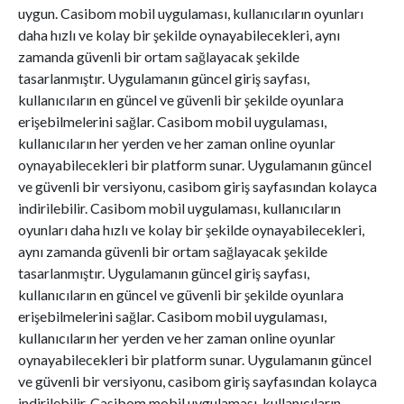
uygun. Casibom mobil uygulaması, kullanıcıların oyunları
daha hızlı ve kolay bir şekilde oynayabilecekleri, aynı
zamanda güvenli bir ortam sağlayacak şekilde
tasarlanmıştır. Uygulamanın güncel giriş sayfası,
kullanıcıların en güncel ve güvenli bir şekilde oyunlara
erişebilmelerini sağlar. Casibom mobil uygulaması,
kullanıcıların her yerden ve her zaman online oyunlar
oynayabilecekleri bir platform sunar. Uygulamanın güncel
ve güvenli bir versiyonu, casibom giriş sayfasından kolayca
indirilebilir. Casibom mobil uygulaması, kullanıcıların
oyunları daha hızlı ve kolay bir şekilde oynayabilecekleri,
aynı zamanda güvenli bir ortam sağlayacak şekilde
tasarlanmıştır. Uygulamanın güncel giriş sayfası,
kullanıcıların en güncel ve güvenli bir şekilde oyunlara
erişebilmelerini sağlar. Casibom mobil uygulaması,
kullanıcıların her yerden ve her zaman online oyunlar
oynayabilecekleri bir platform sunar. Uygulamanın güncel
ve güvenli bir versiyonu, casibom giriş sayfasından kolayca
indirilebilir. Casibom mobil uygulaması, kullanıcıların