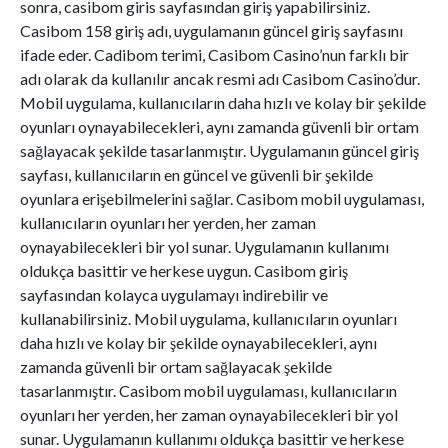
sonra, casibom giris sayfasından giriş yapabilirsiniz.
Casibom 158 giriş adı, uygulamanın güncel giriş sayfasını
ifade eder. Cadibom terimi, Casibom Casino’nun farklı bir
adı olarak da kullanılır ancak resmi adı Casibom Casino’dur.
Mobil uygulama, kullanıcıların daha hızlı ve kolay bir şekilde
oyunları oynayabilecekleri, aynı zamanda güvenli bir ortam
sağlayacak şekilde tasarlanmıştır. Uygulamanın güncel giriş
sayfası, kullanıcıların en güncel ve güvenli bir şekilde
oyunlara erişebilmelerini sağlar. Casibom mobil uygulaması,
kullanıcıların oyunları her yerden, her zaman
oynayabilecekleri bir yol sunar. Uygulamanın kullanımı
oldukça basittir ve herkese uygun. Casibom giriş
sayfasından kolayca uygulamayı indirebilir ve
kullanabilirsiniz. Mobil uygulama, kullanıcıların oyunları
daha hızlı ve kolay bir şekilde oynayabilecekleri, aynı
zamanda güvenli bir ortam sağlayacak şekilde
tasarlanmıştır. Casibom mobil uygulaması, kullanıcıların
oyunları her yerden, her zaman oynayabilecekleri bir yol
sunar. Uygulamanın kullanımı oldukça basittir ve herkese