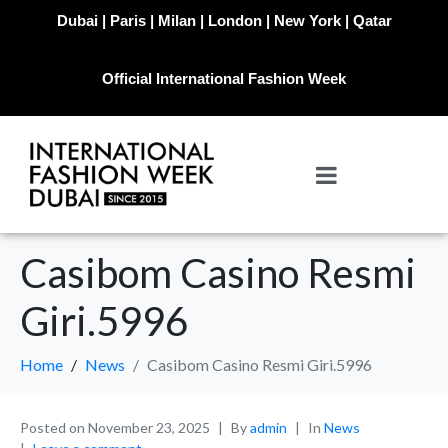
Dubai | Paris | Milan | London | New York | Qatar
Official International Fashion Week
Casibom Casino Resmi
Giri.5996
Home
News
Casibom Casino Resmi Giri.5996
Posted on
November 23, 2025
By
admin
In
News