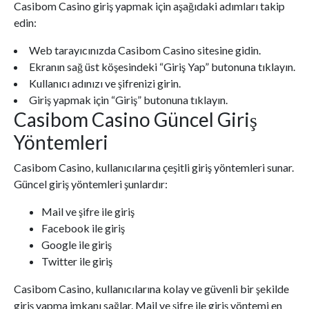
Casibom Casino giriş yapmak için aşağıdaki adımları takip
edin:
Web tarayıcınızda Casibom Casino sitesine gidin.
Ekranın sağ üst köşesindeki “Giriş Yap” butonuna tıklayın.
Kullanıcı adınızı ve şifrenizi girin.
Giriş yapmak için “Giriş” butonuna tıklayın.
Casibom Casino Güncel Giriş
Yöntemleri
Casibom Casino, kullanıcılarına çeşitli giriş yöntemleri sunar.
Güncel giriş yöntemleri şunlardır:
Mail ve şifre ile giriş
Facebook ile giriş
Google ile giriş
Twitter ile giriş
Casibom Casino, kullanıcılarına kolay ve güvenli bir şekilde
giriş yapma imkanı sağlar. Mail ve şifre ile giriş yöntemi en