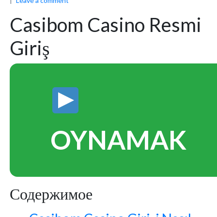
Leave a comment
Casibom Casino Resmi
Giriş
OYNAMAK
Содержимое