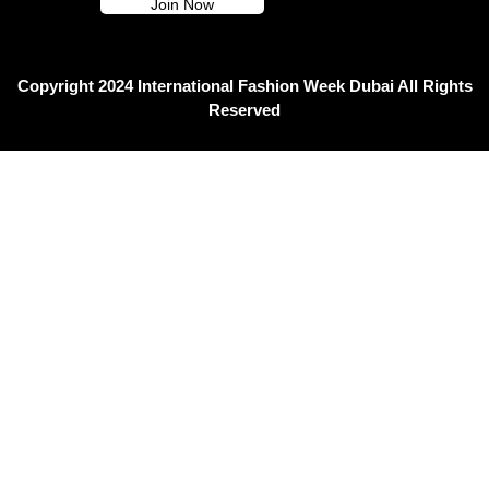
Copyright 2024 International Fashion Week Dubai All Rights
Reserved