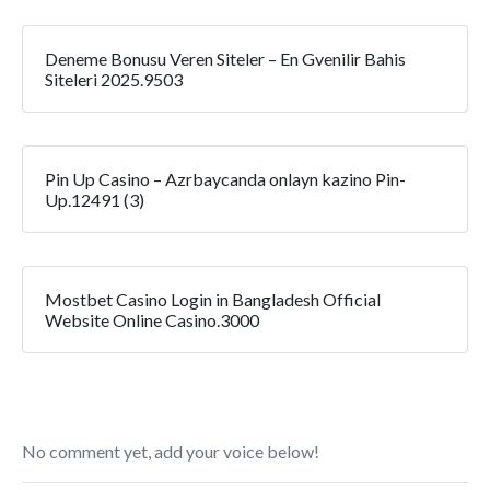
Deneme Bonusu Veren Siteler – En Gvenilir Bahis
Siteleri 2025.9503
Pin Up Casino – Azrbaycanda onlayn kazino Pin-
Up.12491 (3)
Mostbet Casino Login in Bangladesh Official
Website Online Casino.3000
No comment yet, add your voice below!