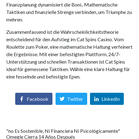
Finanzplanung dynamisiert die Boni.. Mathematische
Taktiken und finanzielle Strenge verbinden, um Triumphe zu
mehren.
Zusammenfassend ist die Wahrscheinlichkeitstheorie
entscheidend für den Aufstieg im Cat Spins Casino. Vom
Roulette zum Poker, eine mathematische Haltung verfeinert
die Ergebnisse. Mit einer befestigten Plattform, 24/7-
Unterstützung und schnellen Transaktionen ist Cat Spins
ideal für gemessene Taktiken. Wähle eine klare Haltung für
eine fesselnde und befestigte Epen.
Facebook
Twitter
LinkedIn
"no Es Sostenible, Ni Financiera Ni Psicológicamente"
Omegle Cierra 14 Años Después