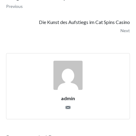
Previous
Die Kunst des Aufstiegs im Cat Spins Casino
Next
admin