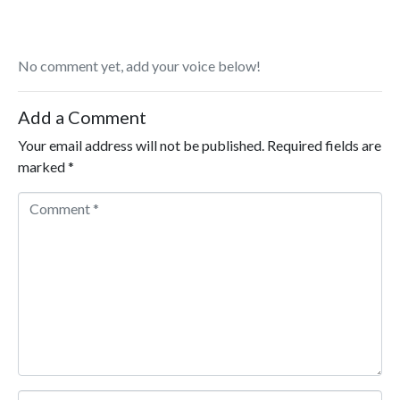
No comment yet, add your voice below!
Add a Comment
Your email address will not be published.
Required fields are
marked
*
Comment *
Name *