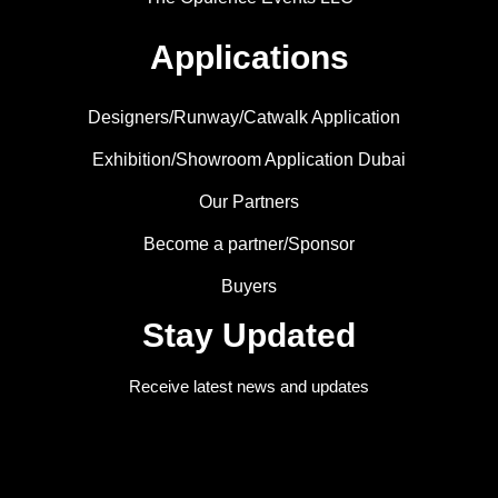
Applications
Designers/Runway/Catwalk Application
Exhibition/Showroom Application Dubai
Our Partners
Become a partner/Sponsor
Buyers
Stay Updated
Receive latest news and updates