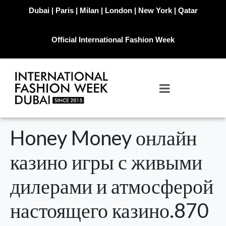
Dubai | Paris | Milan | London | New York | Qatar
Official International Fashion Week
Honey Money онлайн
казино игры с живыми
дилерами и атмосферой
настоящего казино.870