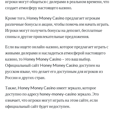
игроки могут общаться с дилерами в реальном времени, что
создает атмосферу настоящего казино.
Кроме того, Honey Money Casino предлагает игрокам
различные бонусы и акции, чтобы помочь им начать играть.
Игроки могут получить бонусы на депозит, бесплатные
спины и другие привлекательные предложения.
Если вы ищете онлайн-казино, которое предлагает играть с
живыми дилерами и насладиться атмосферой настоящего
казино, то Honey Money Casino – это ваш выбор.
Официальный сайт Honey Money Casino доступен на
русском языке, что делает его доступным для игроков из
России и других стран.
Также, Honey Money Casino имеет зеркало, которое
доступно по адресу honey-money-casino зеркало. Это
означает, что игроки могут играть на этом сайте, если
официальный сайт будет недоступен.