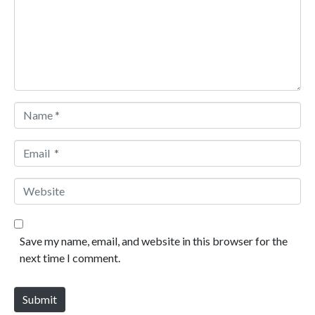
Name *
Email *
Website
Save my name, email, and website in this browser for the
next time I comment.
Submit