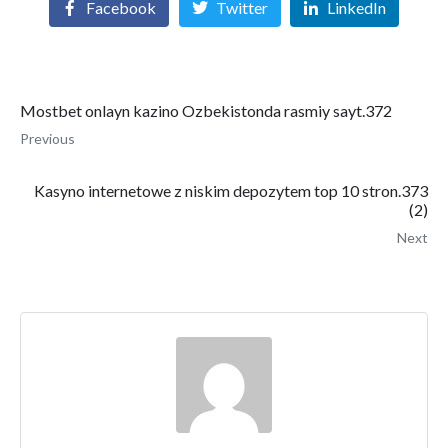
Facebook
Twitter
LinkedIn
Mostbet onlayn kazino Ozbekistonda rasmiy sayt.372
Previous
Kasyno internetowe z niskim depozytem top 10 stron.373
(2)
Next