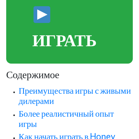
ИГРАТЬ
Содержимое
Преимущества игры с живыми
дилерами
Более реалистичный опыт
игры
Как начать играть в Honey