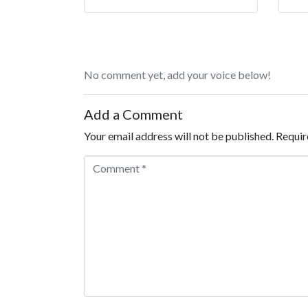
No comment yet, add your voice below!
Add a Comment
Your email address will not be published.
Requir
Comment *