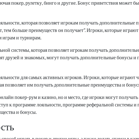
чая покер, рулетку, бинго и другие. Бонус приветствия может бы
ояльности, которая позволяет игрокам получать дополнительные 
т, тем больше преимуществ он получает”. Игроки, которые играю
 играм и турнирам.
ьной системы, которая позволяет игрокам получать дополнительн
ят друзей и знакомых, могут получать дополнительные бонусы и
яльности для самых активных игроков. Игроки, которые играют ч
рая позволяет им получать дополнительные преимущества и бонус
онлайн покер-рум и казино, но и место, где игроки могут получа
ступ к программе лояльности, программе реферальной системы и 
щества и бонусы.
ость
способ играть в покер и другие игры, а также делать ставки в ка