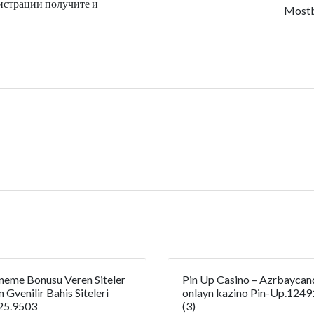
истрации получите и
Mostb
eme Bonusu Veren Siteler
Pin Up Casino – Azrbaycan
n Gvenilir Bahis Siteleri
onlayn kazino Pin-Up.1249
25.9503
(3)