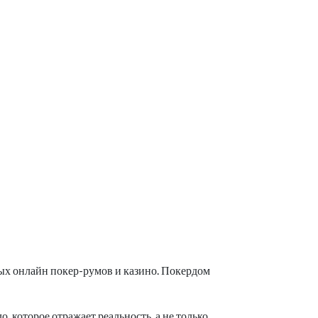
ых онлайн покер-румов и казино. Покердом
, которое отражает реальность, а не только