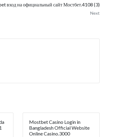
et вход на официальный сайт Мостбет.4108 (3)
Next
da
Mostbet Casino Login in
1
Bangladesh Official Website
Online Casino.3000