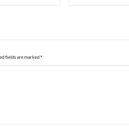
ed fields are marked
*