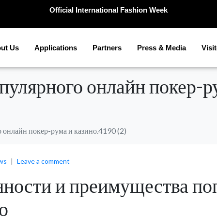
Official International Fashion Week
ut Us
Applications
Partners
Press & Media
Visi
пулярного онлайн покер-р
 онлайн покер-рума и казино.4190 (2)
ws
Leave a comment
ности и преимущества по
о