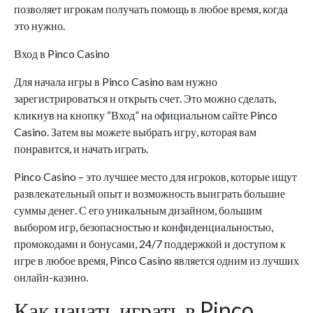
позволяет игрокам получать помощь в любое время, когда
это нужно.
Вход в Pinco Casino
Для начала игры в Pinco Casino вам нужно
зарегистрироваться и открыть счет. Это можно сделать,
кликнув на кнопку “Вход” на официальном сайте Pinco
Casino. Затем вы можете выбрать игру, которая вам
понравится, и начать играть.
Pinco Casino – это лучшее место для игроков, которые ищут
развлекательный опыт и возможность выиграть большие
суммы денег. С его уникальным дизайном, большим
выбором игр, безопасностью и конфиденциальностью,
промокодами и бонусами, 24/7 поддержкой и доступом к
игре в любое время, Pinco Casino является одним из лучших
онлайн-казино.
Как начать играть в Pinco