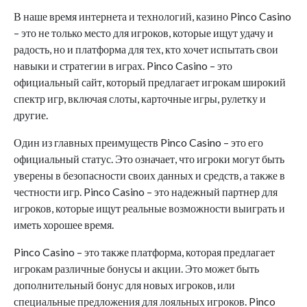
В наше время интернета и технологий, казино Pinco Casino
– это не только место для игроков, которые ищут удачу и
радость, но и платформа для тех, кто хочет испытать свои
навыки и стратегии в играх. Pinco Casino – это
официальный сайт, который предлагает игрокам широкий
спектр игр, включая слоты, карточные игры, рулетку и
другие.
Один из главных преимуществ Pinco Casino – это его
официальный статус. Это означает, что игроки могут быть
уверены в безопасности своих данных и средств, а также в
честности игр. Pinco Casino – это надежный партнер для
игроков, которые ищут реальные возможности выиграть и
иметь хорошее время.
Pinco Casino – это также платформа, которая предлагает
игрокам различные бонусы и акции. Это может быть
дополнительный бонус для новых игроков, или
специальные предложения для лояльных игроков. Pinco