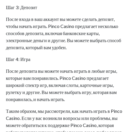
Шаг 3: Депозит
После входа в ваш аккаунт вы можете сделать депозит,
чтобы начать играть. Pinco Casino предлагает несколько
способов депозита, включая банковские карты,
электронные деньги и другие. Вы можете выбрать способ
депозита, который вам удобен.
Шаг 4: Игра
После депозита вы можете начать играть в любые игры,
которые вам понравились. Pinco Casino предлагает
широкий спектр игр, включая слоты, карточные игры,
рулетку и другие. Вы можете выбрать игру, которая вам
понравилась, и начать играть.
Таким образом, мы рассмотрели, как начать играть в Pinco
Casino. Если у вас возникли вопросы или проблемы, вы
можете обратиться к поддержке Pinco Casino, которая