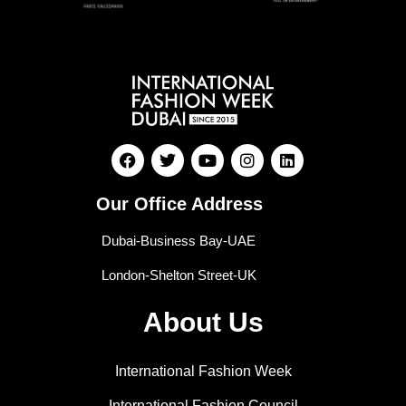
Our Office Address
Dubai-Business Bay-UAE
London-Shelton Street-UK
About Us
International Fashion Week
International Fashion Council