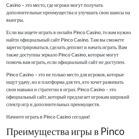
Casino – это место, где игроки могут получать
дополнительные преимущества и улучшать свои шансы на
выигры.
Если вы ищете играть в онлайн Pinco Casino, то вам нужно
найти официальный сайт Pinco Casino. Там вы сможете
зарегистрироваться, сделать депозит и начать играть. Вам
также доступны зеркало Pinco Casino, которые могут
помочь вам играть, если официальный сайт не доступен.
Pinco Casino – это не только место для игроков, которые
ищут удачу, но и платформа для тех, кто хочет развивать
свои навыки и стратегии в играх. Pinco Casino – это
официальный сайт, который предлагает игрокам широкий
спектр игр и дополнительных преимуществ.
Начните играть в Pinco Casino сегодня!
Преимущества игры в Pinco