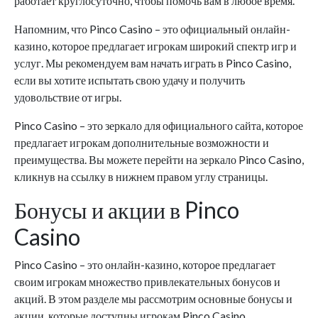
работает круглосуточно, чтобы помочь вам в любое время.
Напомним, что Pinco Casino – это официальный онлайн-
казино, которое предлагает игрокам широкий спектр игр и
услуг. Мы рекомендуем вам начать играть в Pinco Casino,
если вы хотите испытать свою удачу и получить
удовольствие от игры.
Pinco Casino – это зеркало для официального сайта, которое
предлагает игрокам дополнительные возможности и
преимущества. Вы можете перейти на зеркало Pinco Casino,
кликнув на ссылку в нижнем правом углу страницы.
Бонусы и акции в Pinco
Casino
Pinco Casino – это онлайн-казино, которое предлагает
своим игрокам множество привлекательных бонусов и
акций. В этом разделе мы рассмотрим основные бонусы и
акции, которые доступны игрокам Pinco Casino.