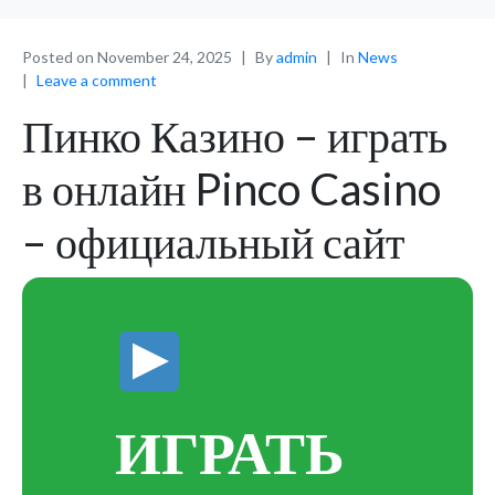
Posted on
November 24, 2025
By
admin
In
News
Leave a comment
Пинко Казино – играть
в онлайн Pinco Casino
– официальный сайт
ИГРАТЬ