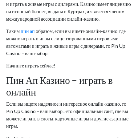
и играть в живые игры с дилерами. Казино имеет лицензию
на игорный бизнес, выдана в Куртрах, и является членом
международной ассоциации онлайн-казино.
Таким
пин ап
образом, если вы ищете онлайн-казино, где
можно играть в игры с лицензированными игровыми
автоматами и играть в живые игры с дилерами, то Pin Up
Casino – ваш выбор.
Начните играть сейчас!
Пин Ап Казино – играть в
онлайн
Если вы ищете надежное и интересное онлайн-казино, то
Pin Up Casino – ваш выбор. Это официальный сайт, где вы
можете играть в слоты, карточные игры и другие азартные
игры.