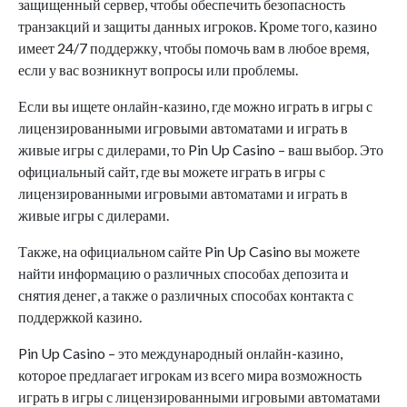
защищенный сервер, чтобы обеспечить безопасность
транзакций и защиты данных игроков. Кроме того, казино
имеет 24/7 поддержку, чтобы помочь вам в любое время,
если у вас возникнут вопросы или проблемы.
Если вы ищете онлайн-казино, где можно играть в игры с
лицензированными игровыми автоматами и играть в
живые игры с дилерами, то Pin Up Casino – ваш выбор. Это
официальный сайт, где вы можете играть в игры с
лицензированными игровыми автоматами и играть в
живые игры с дилерами.
Также, на официальном сайте Pin Up Casino вы можете
найти информацию о различных способах депозита и
снятия денег, а также о различных способах контакта с
поддержкой казино.
Pin Up Casino – это международный онлайн-казино,
которое предлагает игрокам из всего мира возможность
играть в игры с лицензированными игровыми автоматами