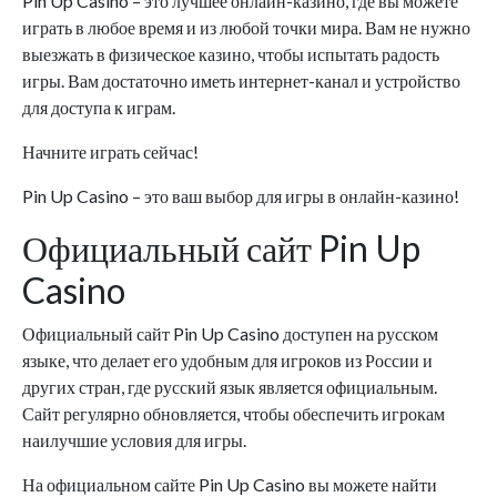
Pin Up Casino – это лучшее онлайн-казино, где вы можете
играть в любое время и из любой точки мира. Вам не нужно
выезжать в физическое казино, чтобы испытать радость
игры. Вам достаточно иметь интернет-канал и устройство
для доступа к играм.
Начните играть сейчас!
Pin Up Casino – это ваш выбор для игры в онлайн-казино!
Официальный сайт Pin Up
Casino
Официальный сайт Pin Up Casino доступен на русском
языке, что делает его удобным для игроков из России и
других стран, где русский язык является официальным.
Сайт регулярно обновляется, чтобы обеспечить игрокам
наилучшие условия для игры.
На официальном сайте Pin Up Casino вы можете найти