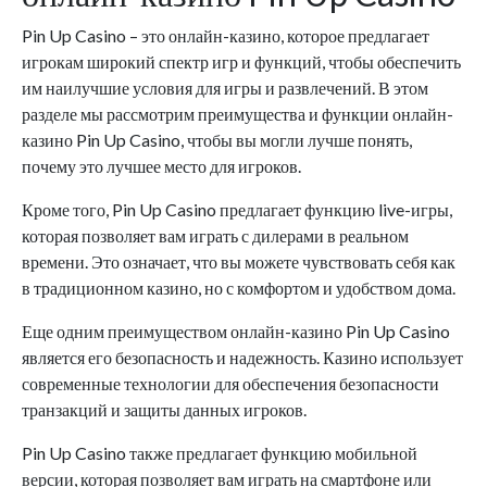
Pin Up Casino – это онлайн-казино, которое предлагает
игрокам широкий спектр игр и функций, чтобы обеспечить
им наилучшие условия для игры и развлечений. В этом
разделе мы рассмотрим преимущества и функции онлайн-
казино Pin Up Casino, чтобы вы могли лучше понять,
почему это лучшее место для игроков.
Кроме того, Pin Up Casino предлагает функцию live-игры,
которая позволяет вам играть с дилерами в реальном
времени. Это означает, что вы можете чувствовать себя как
в традиционном казино, но с комфортом и удобством дома.
Еще одним преимуществом онлайн-казино Pin Up Casino
является его безопасность и надежность. Казино использует
современные технологии для обеспечения безопасности
транзакций и защиты данных игроков.
Pin Up Casino также предлагает функцию мобильной
версии, которая позволяет вам играть на смартфоне или