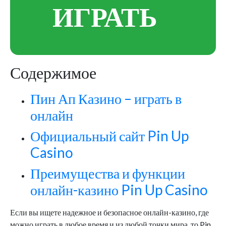
ИГРАТЬ
Содержимое
Пин Ап Казино – играть в
онлайн
Официальный сайт Pin Up
Casino
Преимущества и функции
онлайн-казино Pin Up Casino
Если вы ищете надежное и безопасное онлайн-казино, где
можно играть в любое время и из любой точки мира, то Pin