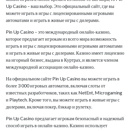
Up Casino – ваш выбор. Это официальный сайт, где вы
можете играть в игры с лицензированными игровыми
автоматами и играть в живые игры с дилерами.
Pin Up Casino – это международный онлайн-казино,
которое предлагает игрокам из всего мира возможность
играть в игры с лицензированными игровыми автоматами
и играть в живые игры с дилерами. Казино имеет лицензию
на игорный бизнес, выдана в Куртрах, и является членом
международной ассоциации онлайн-казино.
На официальном сайте Pin Up Casino вы можете играть в
более 3 000 игровых автоматов, включая слоты от
известных разработчиков, таких как NetEnt, Microgaming
и Playtech. Кроме того, вы можете играть в живые игры с
дилерами, включая покер, бэккар и рулетку.
Pin Up Casino предлагает игрокам безопасный и надежный
способ играть в онлайн-казино. Казино использует