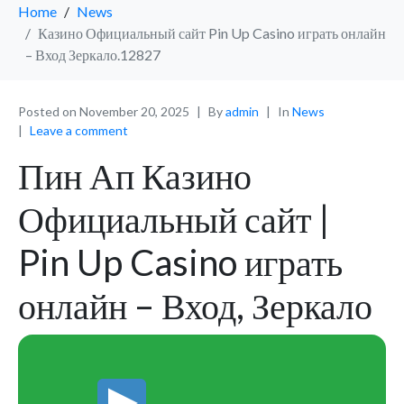
Home
News
Казино Официальный сайт Pin Up Casino играть онлайн
– Вход Зеркало.12827
Posted on
November 20, 2025
By
admin
In
News
Leave a comment
Пин Ап Казино
Официальный сайт |
Pin Up Casino играть
онлайн – Вход, Зеркало