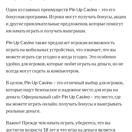
Один из главных преимуществ Pin Up Casino – это его
бонусная программа. Игроки могут получать бонусы, акции
и другие привлекательные предложения, которые помогут
им начать играть и получать выигрыши.
Pin Up Casino также предлагает игрокам возможность
играть на мобильных устройствах, что означает, что вы
можете играть где угодно и когда угодно. Это особенно
удобно для игроков, которые любят играть на деньги, но не
всегда могут сидеть за компьютером.
В целом, Pin Up Casino – это отличный выбор для игроков,
которые ищут безопасное и надежное место для игры на
деньги. Официальный сайт Pin Up Casino – это место, где
вы можете играть онлайн, получать бонусы и выигрывать
реальные деньги.
Важно! Прежде чем начать играть, убедитесь, что вы
достигли возраста 18 лет и что игра на деньги является