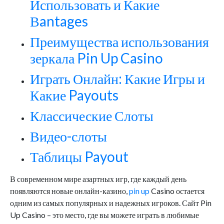
Использовать и Какие
Вantages
Преимущества использования
зеркала Pin Up Casino
Играть Онлайн: Какие Игры и
Какие Payouts
Классические Слоты
Видео-слоты
Таблицы Payout
В современном мире азартных игр, где каждый день
появляются новые онлайн-казино,
pin up
Casino остается
одним из самых популярных и надежных игроков. Сайт Pin
Up Casino – это место, где вы можете играть в любимые