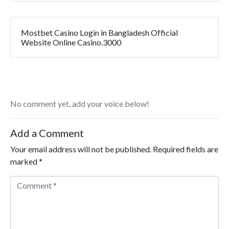
Mostbet Casino Login in Bangladesh Official
Website Online Casino.3000
No comment yet, add your voice below!
Add a Comment
Your email address will not be published.
Required fields are
marked
*
Comment *