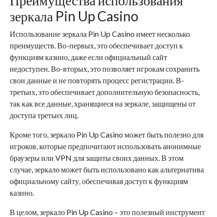
Преимущества использования
зеркала Pin Up Casino
Использование зеркала Pin Up Casino имеет несколько
преимуществ. Во-первых, это обеспечивает доступ к
функциям казино, даже если официальный сайт
недоступен. Во-вторых, это позволяет игрокам сохранить
свои данные и не повторять процесс регистрации. В-
третьих, это обеспечивает дополнительную безопасность,
так как все данные, хранящиеся на зеркале, защищены от
доступа третьих лиц.
Кроме того, зеркало Pin Up Casino может быть полезно для
игроков, которые предпочитают использовать анонимные
браузеры или VPN для защиты своих данных. В этом
случае, зеркало может быть использовано как альтернатива
официальному сайту, обеспечивая доступ к функциям
казино.
В целом, зеркало Pin Up Casino – это полезный инструмент