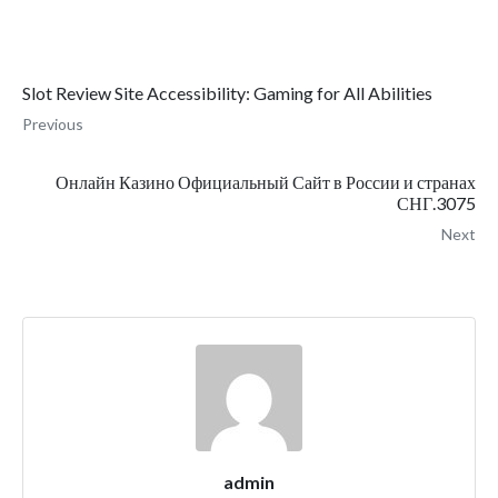
Slot Review Site Accessibility: Gaming for All Abilities
Previous
Онлайн Казино Официальный Сайт в России и странах
СНГ.3075
Next
admin