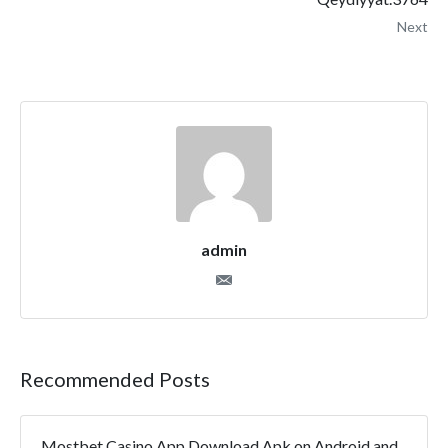
Next
admin
Recommended Posts
Mostbet Casino App Download Apk on Android and