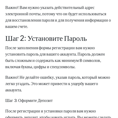
Важно! Вам нужно указать действительный адрес
электронной почты, потому что он будет использоваться
для восстановления пароля и для получения информации о
вашем счете.
Шаг 2: Установите Пароль
После заполнения формы регистрации вам нужно
установить пароль для вашего аккаунта. Пароль должен
быть сложным и содержать как минимум 8 символов,
включая буквы, цифры и спецсимволы.
Важно! Не делайте ошибку, указав пароль, который можно
легко угадать. Это может привести к ущербу вашего
аккаунта.
Шаг 3: Оформите Депозит
После регистрации и установки пароля вам нужно
оформить депозит, чтобы начать играть. Вы можете сделать