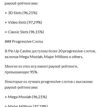
payout-рейтингами:
+ 3D Slots (96,21%)
+ Video Slots (97,29%)
+ Classic Slots (96,15%)
### Progressive Слоты
В Pin Up Casino доступны более 20 progressive-слотов,
включая Mega Moolah, Major Millions и others.
Многие из этих игр имеют payout-рейтинги,
превышающие 95%.
Некоторые из лучших progressive-слотов с высокими
payout-рейтингами:
+ Mega Moolah (96,21%)
+ Major Millions (97,29%)