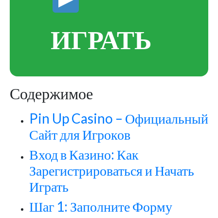
ИГРАТЬ
Содержимое
Pin Up Casino – Официальный
Сайт для Игроков
Вход в Казино: Как
Зарегистрироваться и Начать
Играть
Шаг 1: Заполните Форму