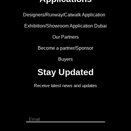
Designers/Runway/Catwalk Application
Exhibition/Showroom Application Dubai
Our Partners
Become a partner/Sponsor
Buyers
Stay Updated
Receive latest news and updates