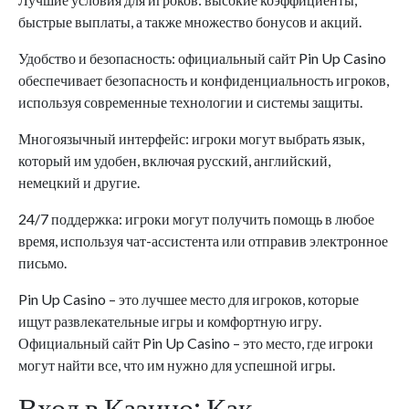
быстрые выплаты, а также множество бонусов и акций.
Удобство и безопасность: официальный сайт Pin Up Casino
обеспечивает безопасность и конфиденциальность игроков,
используя современные технологии и системы защиты.
Многоязычный интерфейс: игроки могут выбрать язык,
который им удобен, включая русский, английский,
немецкий и другие.
24/7 поддержка: игроки могут получить помощь в любое
время, используя чат-ассистента или отправив электронное
письмо.
Pin Up Casino – это лучшее место для игроков, которые
ищут развлекательные игры и комфортную игру.
Официальный сайт Pin Up Casino – это место, где игроки
могут найти все, что им нужно для успешной игры.
Вход в Казино: Как