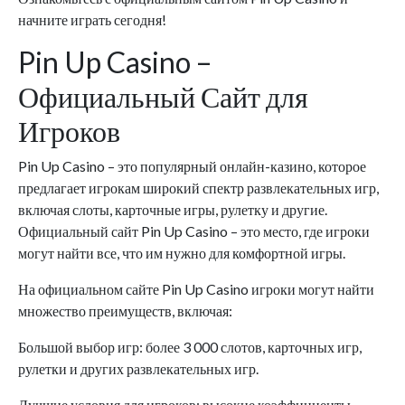
начните играть сегодня!
Pin Up Casino –
Официальный Сайт для
Игроков
Pin Up Casino – это популярный онлайн-казино, которое
предлагает игрокам широкий спектр развлекательных игр,
включая слоты, карточные игры, рулетку и другие.
Официальный сайт Pin Up Casino – это место, где игроки
могут найти все, что им нужно для комфортной игры.
На официальном сайте Pin Up Casino игроки могут найти
множество преимуществ, включая:
Большой выбор игр: более 3 000 слотов, карточных игр,
рулетки и других развлекательных игр.
Лучшие условия для игроков: высокие коэффициенты,