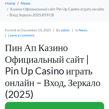
Home
News
Казино Официальный сайт Pin Up Casino играть онлайн
– Вход Зеркало 2025.859 (3)
Posted on
December 10, 2025
By
admin
In
News
Leave a comment
Пин Ап Казино
Официальный сайт |
Pin Up Casino играть
онлайн – Вход, Зеркало
(2025)