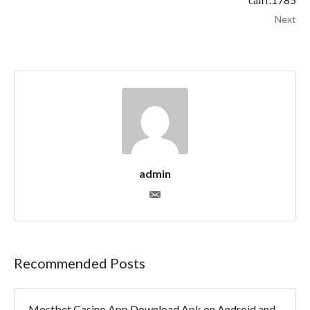
Next
admin
Recommended Posts
Mostbet Casino App Download Apk on Android and