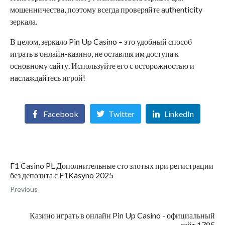
мошенничества, поэтому всегда проверяйте authenticity
зеркала.
В целом, зеркало Pin Up Casino – это удобный способ
играть в онлайн-казино, не оставляя им доступа к
основному сайту. Используйте его с осторожностью и
наслаждайтесь игрой!
Facebook
Twitter
LinkedIn
F1 Casino PL Дополнительные сто злотых при регистрации
без депозита с F1Kasyno 2025
Previous
Казино играть в онлайн Pin Up Casino - официальный
сайт.1785