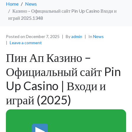
Home
News
Казино – Официальный сайт Pin Up Casino Входи и
играй 2025.1348
Posted on
December 7, 2025
By
admin
In
News
Leave a comment
Пин Ап Казино –
Официальный сайт Pin
Up Casino | Входи и
играй (2025)