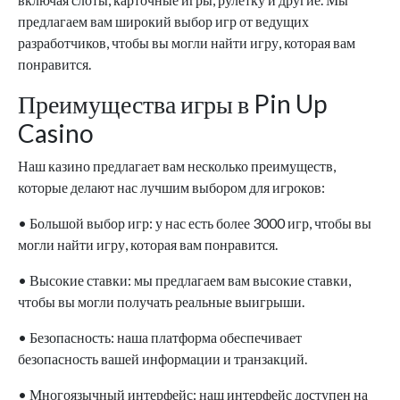
предлагаем вам широкий выбор игр от ведущих
разработчиков, чтобы вы могли найти игру, которая вам
понравится.
Преимущества игры в Pin Up
Casino
Наш казино предлагает вам несколько преимуществ,
которые делают нас лучшим выбором для игроков:
• Большой выбор игр: у нас есть более 3000 игр, чтобы вы
могли найти игру, которая вам понравится.
• Высокие ставки: мы предлагаем вам высокие ставки,
чтобы вы могли получать реальные выигрыши.
• Безопасность: наша платформа обеспечивает
безопасность вашей информации и транзакций.
• Многоязычный интерфейс: наш интерфейс доступен на