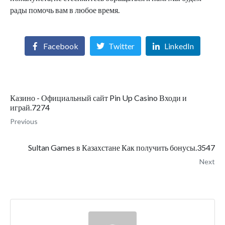
рады помочь вам в любое время.
Facebook
Twitter
LinkedIn
Казино - Официальный сайт Pin Up Casino Входи и
играй.7274
Previous
Sultan Games в Казахстане Как получить бонусы.3547
Next