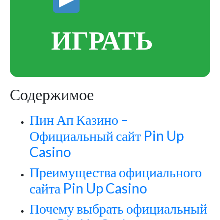
ИГРАТЬ
Содержимое
Пин Ап Казино –
Официальный сайт Pin Up
Casino
Преимущества официального
сайта Pin Up Casino
Почему выбрать официальный