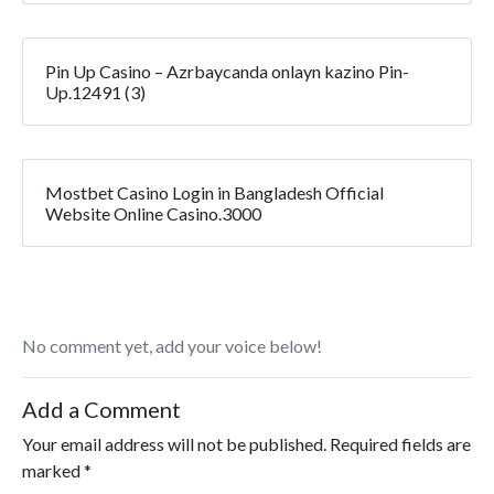
Pin Up Casino – Azrbaycanda onlayn kazino Pin-
Up.12491 (3)
Mostbet Casino Login in Bangladesh Official
Website Online Casino.3000
No comment yet, add your voice below!
Add a Comment
Your email address will not be published.
Required fields are
marked
*