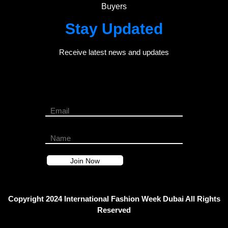
Buyers
Stay Updated
Receive latest news and updates
Copyright 2024 International Fashion Week Dubai All Rights
Reserved