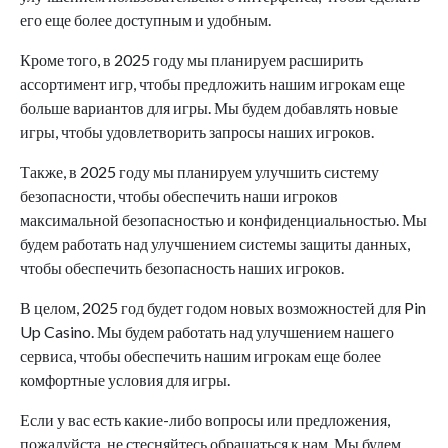
его еще более доступным и удобным.
Кроме того, в 2025 году мы планируем расширить
ассортимент игр, чтобы предложить нашим игрокам еще
больше вариантов для игры. Мы будем добавлять новые
игры, чтобы удовлетворить запросы наших игроков.
Также, в 2025 году мы планируем улучшить систему
безопасности, чтобы обеспечить наши игроков
максимальной безопасностью и конфиденциальностью. Мы
будем работать над улучшением системы защиты данных,
чтобы обеспечить безопасность наших игроков.
В целом, 2025 год будет годом новых возможностей для Pin
Up Casino. Мы будем работать над улучшением нашего
сервиса, чтобы обеспечить нашим игрокам еще более
комфортные условия для игры.
Если у вас есть какие-либо вопросы или предложения,
пожалуйста, не стесняйтесь обращаться к нам. Мы будем