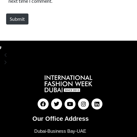
next time I comment.
Submit
Our Office Address
Dubai-Business Bay-UAE