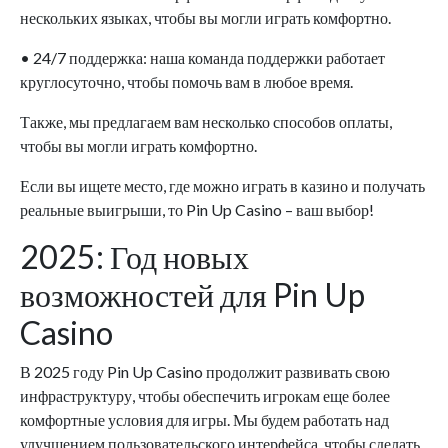
нескольких языках, чтобы вы могли играть комфортно.
• 24/7 поддержка: наша команда поддержки работает
круглосуточно, чтобы помочь вам в любое время.
Также, мы предлагаем вам несколько способов оплаты,
чтобы вы могли играть комфортно.
Если вы ищете место, где можно играть в казино и получать
реальные выигрыши, то Pin Up Casino – ваш выбор!
2025: Год новых
возможностей для Pin Up
Casino
В 2025 году Pin Up Casino продолжит развивать свою
инфраструктуру, чтобы обеспечить игрокам еще более
комфортные условия для игры. Мы будем работать над
улучшением пользовательского интерфейса, чтобы сделать