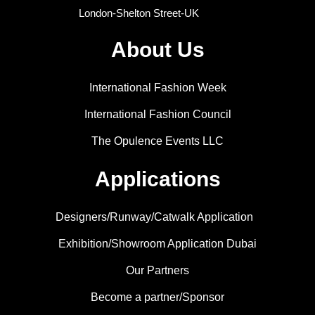
London-Shelton Street-UK
About Us
International Fashion Week
International Fashion Council
The Opulence Events LLC
Applications
Designers/Runway/Catwalk Application
Exhibition/Showroom Application Dubai
Our Partners
Become a partner/Sponsor