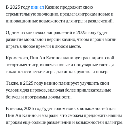
В 2025 году
пин ап
Казино продолжит свою
стремительную эволюцию, предлагая игрокам новые и
инновационные возможности для игры и развлечений.
Одним из ключевых направлений в 2025 году будет
развитие мобильной версии казино, чтобы игроки могли
играть в любое время и в любом месте.
Кроме того, Пин Ап Казино планирует расширить свой
ассортимент игр, включая новые и популярные слоты, а
также классические игры, такие как рулетка и покер.
Также, в 2025 году казино планирует улучшить свои
условия для игроков, включая более привлекательные
бонусы и программы лояльности.
В целом, 2025 год будет годом новых возможностей для
Пин Ап Казино, и мы рады, что сможем предложить нашим
игрокам еще больше развлечений и возможностей для игры.