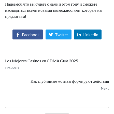
Надеемся, что вы будете с нами в этом году и сможете
насладиться всеми новыми возможностями, которые мы
предлагаем!
Facebook
Twitter
LinkedIn
Los Mejores Casinos en CDMX Guía 2025
Previous
Как глубинные мотивы формируют действия
Next