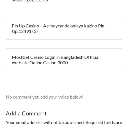
Pin Up Casino – Azrbaycanda onlayn kazino Pin-
Up.12491 (3)
Mostbet Casino Login in Bangladesh Official
Website Online Casino.3000
No comment yet, add your voice below!
Add a Comment
Your email address will not be published.
Required fields are