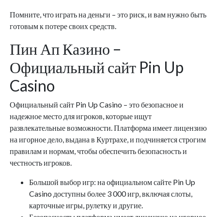
Помните, что играть на деньги – это риск, и вам нужно быть
готовым к потере своих средств.
Пин Ап Казино –
Официальный сайт Pin Up
Casino
Официальный сайт Pin Up Casino – это безопасное и
надежное место для игроков, которые ищут
развлекательные возможности. Платформа имеет лицензию
на игорное дело, выдана в Куртрахе, и подчиняется строгим
правилам и нормам, чтобы обеспечить безопасность и
честность игроков.
Большой выбор игр: на официальном сайте Pin Up
Casino доступны более 3 000 игр, включая слоты,
карточные игры, рулетку и другие.
Безопасность: платформа имеет лицензию на игорное