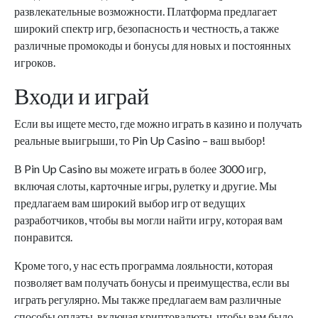
развлекательные возможности. Платформа предлагает
широкий спектр игр, безопасность и честность, а также
различные промокоды и бонусы для новых и постоянных
игроков.
Входи и играй
Если вы ищете место, где можно играть в казино и получать
реальные выигрыши, то Pin Up Casino – ваш выбор!
В Pin Up Casino вы можете играть в более 3000 игр,
включая слоты, карточные игры, рулетку и другие. Мы
предлагаем вам широкий выбор игр от ведущих
разработчиков, чтобы вы могли найти игру, которая вам
понравится.
Кроме того, у нас есть программа лояльности, которая
позволяет вам получать бонусы и преимущества, если вы
играть регулярно. Мы также предлагаем вам различные
способы оплаты, включая криптовалюты, чтобы вам было