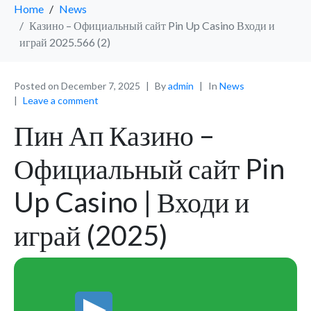
Home
News
Казино – Официальный сайт Pin Up Casino Входи и
играй 2025.566 (2)
Posted on
December 7, 2025
By
admin
In
News
Leave a comment
Пин Ап Казино –
Официальный сайт Pin
Up Casino | Входи и
играй (2025)