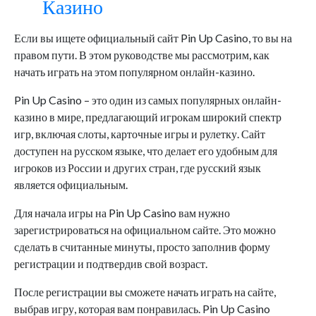
Казино
Если вы ищете официальный сайт Pin Up Casino, то вы на
правом пути. В этом руководстве мы рассмотрим, как
начать играть на этом популярном онлайн-казино.
Pin Up Casino – это один из самых популярных онлайн-
казино в мире, предлагающий игрокам широкий спектр
игр, включая слоты, карточные игры и рулетку. Сайт
доступен на русском языке, что делает его удобным для
игроков из России и других стран, где русский язык
является официальным.
Для начала игры на Pin Up Casino вам нужно
зарегистрироваться на официальном сайте. Это можно
сделать в считанные минуты, просто заполнив форму
регистрации и подтвердив свой возраст.
После регистрации вы сможете начать играть на сайте,
выбрав игру, которая вам понравилась. Pin Up Casino