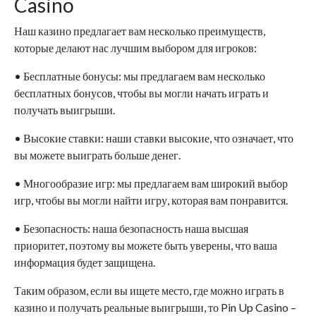
Casino
Наш казино предлагает вам несколько преимуществ,
которые делают нас лучшим выбором для игроков:
• Бесплатные бонусы: мы предлагаем вам несколько
бесплатных бонусов, чтобы вы могли начать играть и
получать выигрыши.
• Высокие ставки: наши ставки высокие, что означает, что
вы можете выиграть больше денег.
• Многообразие игр: мы предлагаем вам широкий выбор
игр, чтобы вы могли найти игру, которая вам понравится.
• Безопасность: наша безопасность наша высшая
приоритет, поэтому вы можете быть уверены, что ваша
информация будет защищена.
Таким образом, если вы ищете место, где можно играть в
казино и получать реальные выигрыши, то Pin Up Casino –