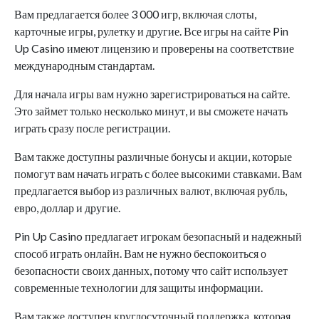
Вам предлагается более 3 000 игр, включая слоты,
карточные игры, рулетку и другие. Все игры на сайте Pin
Up Casino имеют лицензию и проверены на соответствие
международным стандартам.
Для начала игры вам нужно зарегистрироваться на сайте.
Это займет только несколько минут, и вы сможете начать
играть сразу после регистрации.
Вам также доступны различные бонусы и акции, которые
помогут вам начать играть с более высокими ставками. Вам
предлагается выбор из различных валют, включая рубль,
евро, доллар и другие.
Pin Up Casino предлагает игрокам безопасный и надежный
способ играть онлайн. Вам не нужно беспокоиться о
безопасности своих данных, потому что сайт использует
современные технологии для защиты информации.
Вам также доступен круглосуточный поддержка, которая