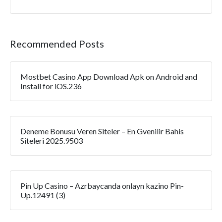
Recommended Posts
Mostbet Casino App Download Apk on Android and
Install for iOS.236
Deneme Bonusu Veren Siteler – En Gvenilir Bahis
Siteleri 2025.9503
Pin Up Casino – Azrbaycanda onlayn kazino Pin-
Up.12491 (3)