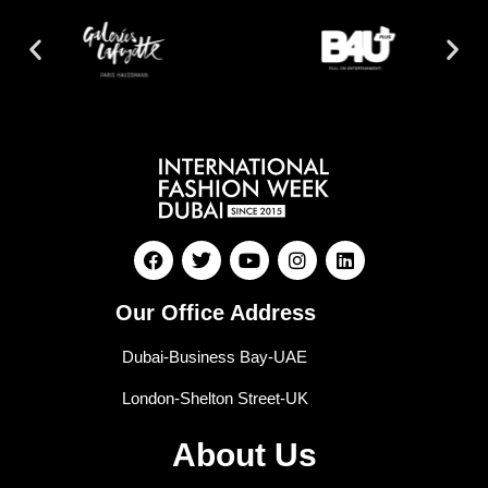
Our Office Address
Dubai-Business Bay-UAE
London-Shelton Street-UK
About Us