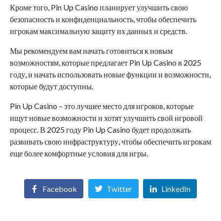
Кроме того, Pin Up Casino планирует улучшить свою
безопасность и конфиденциальность, чтобы обеспечить
игрокам максимальную защиту их данных и средств.
Мы рекомендуем вам начать готовиться к новым
возможностям, которые предлагает Pin Up Casino в 2025
году, и начать использовать новые функции и возможности,
которые будут доступны.
Pin Up Casino – это лучшее место для игроков, которые
ищут новые возможности и хотят улучшить свой игровой
процесс. В 2025 году Pin Up Casino будет продолжать
развивать свою инфраструктуру, чтобы обеспечить игрокам
еще более комфортные условия для игры.
Facebook
Twitter
LinkedIn