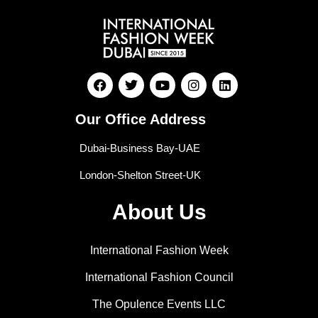
Our Office Address
Dubai-Business Bay-UAE
London-Shelton Street-UK
About Us
International Fashion Week
International Fashion Council
The Opulence Events LLC