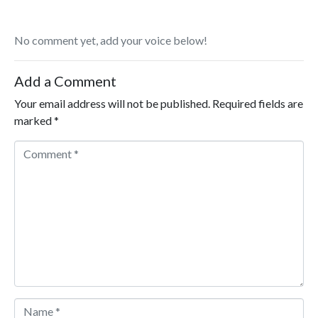
No comment yet, add your voice below!
Add a Comment
Your email address will not be published.
Required fields are
marked
*
Comment *
Name *