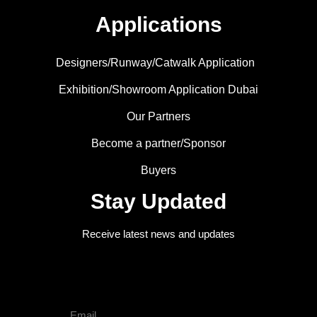
Applications
Designers/Runway/Catwalk Application
Exhibition/Showroom Application Dubai
Our Partners
Become a partner/Sponsor
Buyers
Stay Updated
Receive latest news and updates