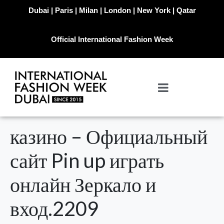
Dubai | Paris | Milan | London | New York | Qatar
Official International Fashion Week
казино – Официальный
сайт Pin up играть
онлайн Зеркало и
вход.2209