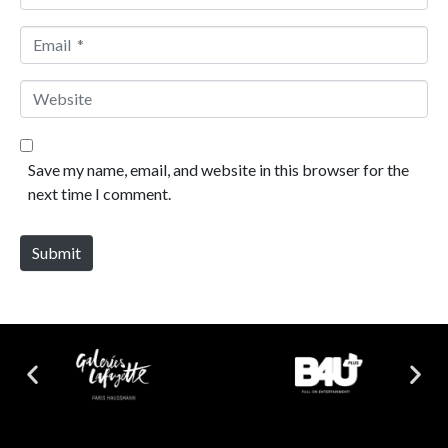
Email *
Website
Save my name, email, and website in this browser for the
next time I comment.
Submit