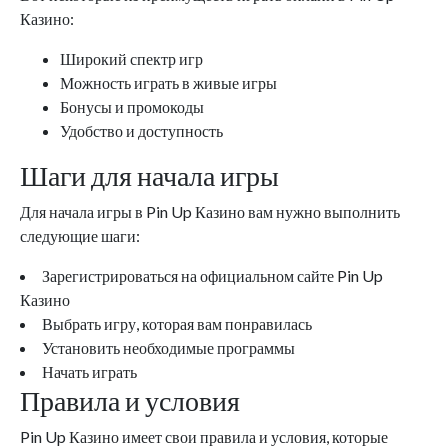
Казино:
Широкий спектр игр
Можность играть в живые игры
Бонусы и промокоды
Удобство и доступность
Шаги для начала игры
Для начала игры в Pin Up Казино вам нужно выполнить
следующие шаги:
Зарегистрироваться на официальном сайте Pin Up
Казино
Выбрать игру, которая вам понравилась
Установить необходимые программы
Начать играть
Правила и условия
Pin Up Казино имеет свои правила и условия, которые