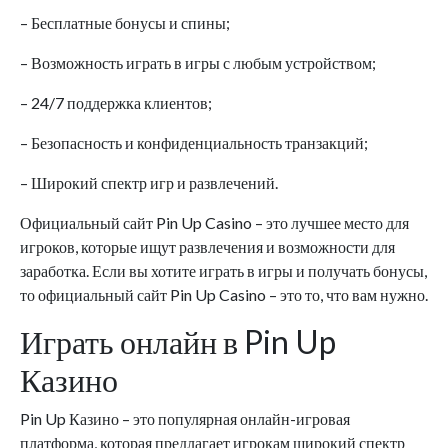
– Бесплатные бонусы и спины;
– Возможность играть в игры с любым устройством;
– 24/7 поддержка клиентов;
– Безопасность и конфиденциальность транзакций;
– Широкий спектр игр и развлечений.
Официальный сайт Pin Up Casino – это лучшее место для
игроков, которые ищут развлечения и возможности для
заработка. Если вы хотите играть в игры и получать бонусы,
то официальный сайт Pin Up Casino – это то, что вам нужно.
Играть онлайн в Pin Up
Казино
Pin Up Казино – это популярная онлайн-игровая
платформа, которая предлагает игрокам широкий спектр