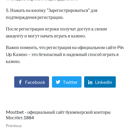
5. Нажать на кнопку “Зарегистрироваться” для
подтверждения регистрации.
После регистрации игроки получат доступ к своим
аккаунту и могут начать играть в казино.
Важно помнить, что регистрация на официальном сайте Pin
Up Казино – это безопасный и надежный способ играть в
казино.
Facebook
Twitter
LinkedIn
Mostbet - официальный сайт букмекерской конторы
Мостбет.1884
Previous