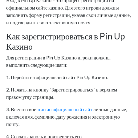
Вход в Pin Up Казино – это процесс регистрации на
официальном сайте казино. Для этого игроки должны
заполнить форму регистрации, указав свои личные данные,
и подтвердить свою электронную почту.
Как зарегистрироваться в Pin Up
Казино
Для регистрации в Pin Up Казино игроки должны
выполнить следующие шаги:
1. Перейти на официальный сайт Pin Up Казино.
2. Нажать на кнопку “Зарегистрироваться” в верхнем
правом углу страницы.
3. Ввести свои
пин ап официальный сайт
личные данные,
включая имя, фамилию, дату рождения и электронную
почту.
4. Создать пароль и подтвердить его.