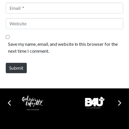
Email *
Website
Save my name, email, and website in this browser for the
next time I comment.
Submit