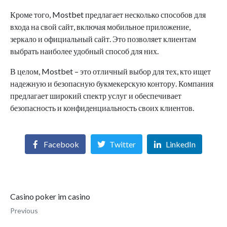
Кроме того, Mostbet предлагает несколько способов для
входа на свой сайт, включая мобильное приложение,
зеркало и официальный сайт. Это позволяет клиентам
выбрать наиболее удобный способ для них.
В целом, Mostbet – это отличный выбор для тех, кто ищет
надежную и безопасную букмекерскую контору. Компания
предлагает широкий спектр услуг и обеспечивает
безопасность и конфиденциальность своих клиентов.
Facebook
Twitter
LinkedIn
Casino poker im casino
Previous