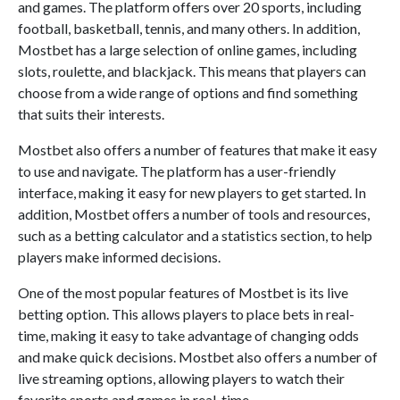
and games. The platform offers over 20 sports, including
football, basketball, tennis, and many others. In addition,
Mostbet has a large selection of online games, including
slots, roulette, and blackjack. This means that players can
choose from a wide range of options and find something
that suits their interests.
Mostbet also offers a number of features that make it easy
to use and navigate. The platform has a user-friendly
interface, making it easy for new players to get started. In
addition, Mostbet offers a number of tools and resources,
such as a betting calculator and a statistics section, to help
players make informed decisions.
One of the most popular features of Mostbet is its live
betting option. This allows players to place bets in real-
time, making it easy to take advantage of changing odds
and make quick decisions. Mostbet also offers a number of
live streaming options, allowing players to watch their
favorite sports and games in real-time.