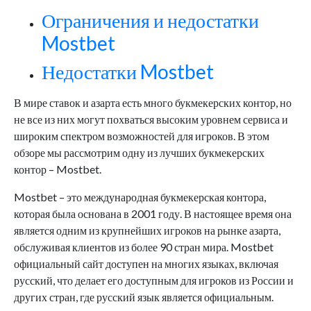
Ограничения и недостатки
Mostbet
Недостатки Mostbet
В мире ставок и азарта есть много букмекерских контор, но
не все из них могут похваться высоким уровнем сервиса и
широким спектром возможностей для игроков. В этом
обзоре мы рассмотрим одну из лучших букмекерских
контор – Mostbet.
Mostbet – это международная букмекерская контора,
которая была основана в 2001 году. В настоящее время она
является одним из крупнейших игроков на рынке азарта,
обслуживая клиентов из более 90 стран мира. Mostbet
официальный сайт доступен на многих языках, включая
русский, что делает его доступным для игроков из России и
других стран, где русский язык является официальным.