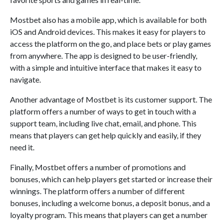
Mostbet also has a mobile app, which is available for both
iOS and Android devices. This makes it easy for players to
access the platform on the go, and place bets or play games
from anywhere. The app is designed to be user-friendly,
with a simple and intuitive interface that makes it easy to
navigate.
Another advantage of Mostbet is its customer support. The
platform offers a number of ways to get in touch with a
support team, including live chat, email, and phone. This
means that players can get help quickly and easily, if they
need it.
Finally, Mostbet offers a number of promotions and
bonuses, which can help players get started or increase their
winnings. The platform offers a number of different
bonuses, including a welcome bonus, a deposit bonus, and a
loyalty program. This means that players can get a number