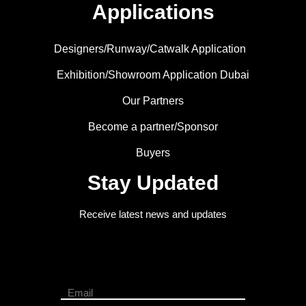
Applications
Designers/Runway/Catwalk Application
Exhibition/Showroom Application Dubai
Our Partners
Become a partner/Sponsor
Buyers
Stay Updated
Receive latest news and updates