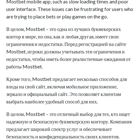
Mostbet mobile app, such as slow loading times and poor
user interface. These issues can be frustrating for users who
are trying to place bets or play games on the go.
В целом, Mostbet – это одна из лучших букмекерских
контор в мире, но она, как и любая другая, имеет свои
ограничения и недостатки. Перед регистрацией на сайте
Mostbet, игроки должны учитывать эти ограничения и
недостатки, чтобы иметь более реалистичные ожидания от
работы Mostbet.
Кроме того, Mostbet предлагает несколько способов для
входа на свой сайт, включая мобильное приложение,
зеркало и официальный сайт. Это позволяет клиентам
выбрать наиболее удобный способ для них.
В целом, Mostbet – это отличный выбор для тех, кто ищет
надежную и безопасную букмекерскую контору. Компания
предлагает широкий спектр услуг и обеспечивает
безопасность и конфиденциальность своих клиентов.