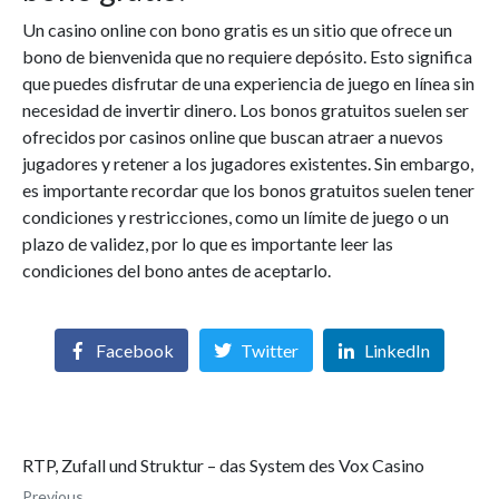
Un casino online con bono gratis es un sitio que ofrece un
bono de bienvenida que no requiere depósito. Esto significa
que puedes disfrutar de una experiencia de juego en línea sin
necesidad de invertir dinero. Los bonos gratuitos suelen ser
ofrecidos por casinos online que buscan atraer a nuevos
jugadores y retener a los jugadores existentes. Sin embargo,
es importante recordar que los bonos gratuitos suelen tener
condiciones y restricciones, como un límite de juego o un
plazo de validez, por lo que es importante leer las
condiciones del bono antes de aceptarlo.
Facebook
Twitter
LinkedIn
RTP, Zufall und Struktur – das System des Vox Casino
Previous