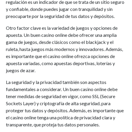
regulación es un indicador de que se trata de un sitio seguro
y confiable, donde puedes jugar con tranquilidad y sin
preocuparte por la seguridad de tus datos y depósitos.
Otro factor clave es la variedad de juegos y opciones de
apuesta. Un buen casino online debe ofrecer una amplia
gama de juegos, desde clásicos como el blackjack y el
ruleta, hasta juegos más modernos y innovadores. Además,
es importante que el casino online ofrezca opciones de
apuesta variadas, como apuestas deportivas, loterías y
juegos de azar.
La seguridad y la privacidad también son aspectos
fundamentales a considerar. Un buen casino online debe
tener medidas de seguridad en vigor, como SSL (Secure
Sockets Layer) y criptografía de alta seguridad, para
proteger tus datos y depósitos. Además, es importante que
el casino online tenga una política de privacidad clara y
transparente, que proteja tus datos personales.