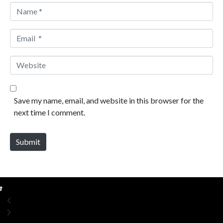
Name *
Email *
Website
Save my name, email, and website in this browser for the
next time I comment.
Submit