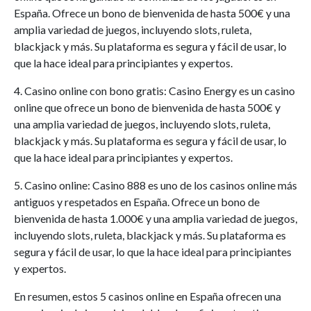
España. Ofrece un bono de bienvenida de hasta 500€ y una
amplia variedad de juegos, incluyendo slots, ruleta,
blackjack y más. Su plataforma es segura y fácil de usar, lo
que la hace ideal para principiantes y expertos.
4. Casino online con bono gratis: Casino Energy es un casino
online que ofrece un bono de bienvenida de hasta 500€ y
una amplia variedad de juegos, incluyendo slots, ruleta,
blackjack y más. Su plataforma es segura y fácil de usar, lo
que la hace ideal para principiantes y expertos.
5. Casino online: Casino 888 es uno de los casinos online más
antiguos y respetados en España. Ofrece un bono de
bienvenida de hasta 1.000€ y una amplia variedad de juegos,
incluyendo slots, ruleta, blackjack y más. Su plataforma es
segura y fácil de usar, lo que la hace ideal para principiantes
y expertos.
En resumen, estos 5 casinos online en España ofrecen una