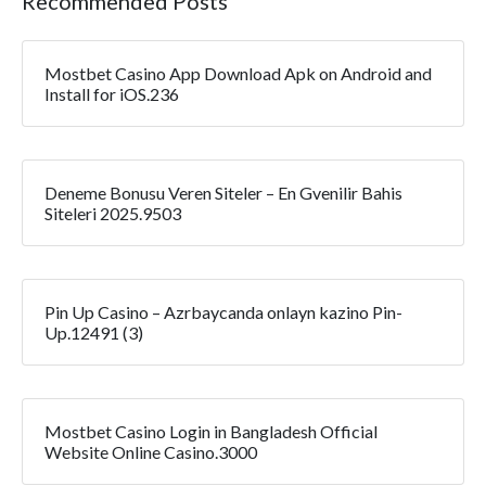
Recommended Posts
Mostbet Casino App Download Apk on Android and
Install for iOS.236
Deneme Bonusu Veren Siteler – En Gvenilir Bahis
Siteleri 2025.9503
Pin Up Casino – Azrbaycanda onlayn kazino Pin-
Up.12491 (3)
Mostbet Casino Login in Bangladesh Official
Website Online Casino.3000