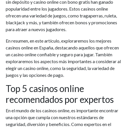
sin depósito y casino online con bono gratis han ganado
popularidad entre los jugadores. Estos casinos online
ofrecen una variedad de juegos, como tragaperras, ruleta,
blackjack y más, y también ofrecen bonos y promociones
para atraer a nuevos jugadores.
En resumen, en este artículo, exploraremos los mejores
casinos online en España, destacando aquellos que ofrecen
un casino online confiable y seguro para jugar. También
exploraremos los aspectos más importantes a considerar al
elegir un casino online, como la seguridad, la variedad de
juegos y las opciones de pago.
Top 5 casinos online
recomendados por expertos
En el mundo de los casinos online, es importante encontrar
una opción que cumpla con nuestros estándares de
seguridad, diversión y beneficios. Como expertos en el