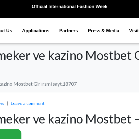
Official International Fashion Week
ut Us
Applications
Partners
Press & Media
Visi
eker ve kazino Mostbet G
azino Mostbet Giri rsmi sayt.18707
ws
Leave a comment
eker ve kazino Mostbet – 