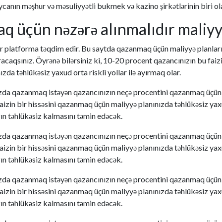
aycanın məşhur və məsuliyyətli bukmek və kazino şirkətlərinin biri 
 üçün nəzərə alınmalıdır maliyyə
platforma təqdim edir. Bu saytda qazanmaq üçün maliyyə planları nə
acaqsınız. Öyrənə bilərsiniz ki, 10-20 procent qazancınızın bu fai
zda təhlükəsiz yaxud orta riskli yollar ilə ayırmaq olar.
da qazanmaq istəyən qazancınızın neçə procentini qazanmaq üçün 
izin bir hissəsini qazanmaq üçün maliyyə planınızda təhlükəsiz yaxud 
n təhlükəsiz kalmasını təmin edəcək.
da qazanmaq istəyən qazancınızın neçə procentini qazanmaq üçün 
izin bir hissəsini qazanmaq üçün maliyyə planınızda təhlükəsiz yaxud 
n təhlükəsiz kalmasını təmin edəcək.
da qazanmaq istəyən qazancınızın neçə procentini qazanmaq üçün 
izin bir hissəsini qazanmaq üçün maliyyə planınızda təhlükəsiz yaxud 
n təhlükəsiz kalmasını təmin edəcək.