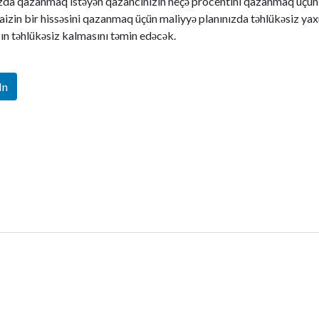
da qazanmaq istəyən qazancınızın neçə procentini qazanmaq üçün 
izin bir hissəsini qazanmaq üçün maliyyə planınızda təhlükəsiz yaxud 
n təhlükəsiz kalmasını təmin edəcək.
In