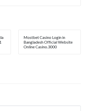
da
Mostbet Casino Login in
1
Bangladesh Official Website
Online Casino.3000