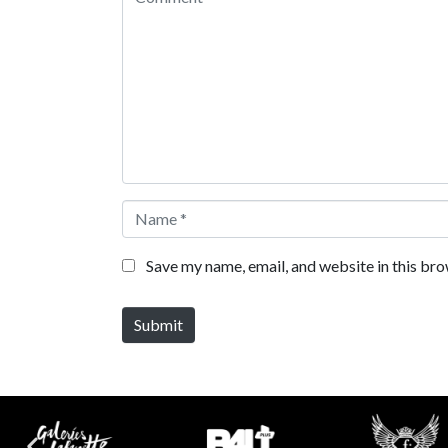
Name *
Save my name, email, and website in this bro
Submit