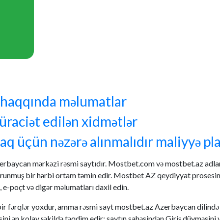
 haqqında məlumatlar
raciət edilən xidmətlər
 üçün nəzərə alınmalıdır maliyyə pla
rbaycan mərkəzi rəsmi saytıdır. Mostbet.com və mostbet.az adlar
runmuş bir hərbi ortam təmin edir. Mostbet AZ qeydiyyat prosesini 
, e-poçt və digər məlumatları daxil edin.
fərqlər yoxdur, amma rəsmi sayt mostbet.az Azerbaycan dilində mə
i ən kolay şəkildə təqdim edir: saytın sahəsindən Giriş düyməsini vur