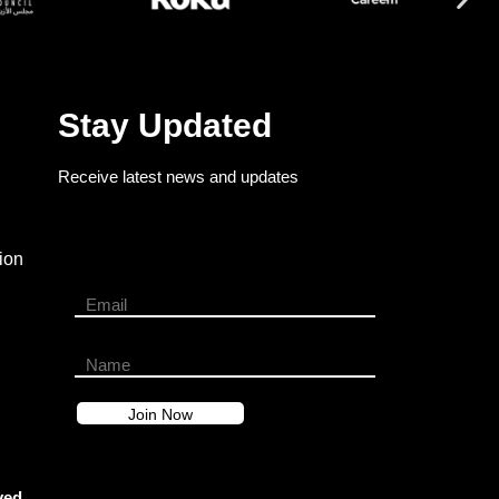
Stay Updated
Receive latest news and updates
ion
ved