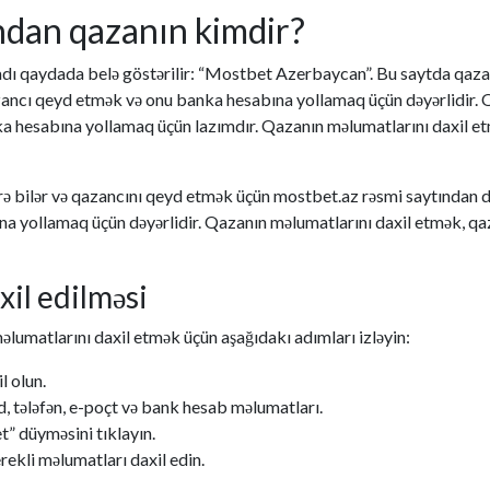
ndan qazanın kimdir?
dı qaydada belə göstərilir: “Mostbet Azerbaycan”. Bu saytda qaza
zancı qeyd etmək və onu banka hesabına yollamaq üçün dəyərlidir.
a hesabına yollamaq üçün lazımdır. Qazanın məlumatlarını daxil 
bilər və qazancını qeyd etmək üçün mostbet.az rəsmi saytından da
a yollamaq üçün dəyərlidir. Qazanın məlumatlarını daxil etmək, q
il edilməsi
umatlarını daxil etmək üçün aşağıdakı adımları izləyin:
 olun.
d, tələfən, e-poçt və bank hesab məlumatları.
” düyməsini tıklayın.
kli məlumatları daxil edin.