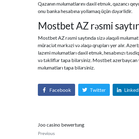
Qazanın məlumatlarını daxil etmək, qazancı qey
onu banka hesabına yollamaq üçün dəyərlidir.
Mostbet AZ rəsmi saytın
Mostbet AZ rəsmi saytında sizə əlaqəli məlumatl
müraciət mərkəzi və əlaqə qrupları yer alır. Az
lazımi məlumatları daxil etmək, hesabınızı təsdi
və təkliflər tapa bilərsiniz. Mostbet azerbayca
məlumatları tapa bilərsiniz.
Facebook
Twitter
Linked
Joo casino bewertung
Previous