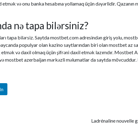
d etmək və onu banka hesabına yollamaq üçün dəyərlidir. Qazanın m
da nə tapa bilərsiniz?
arı tapa bilərsiz. Saytda mostbet.com adresindən giriş yolu, mostb
erbaycanda populyar olan kazino saytlarından biri olan mostbet az 
q etmək və daxil olmaq üçün şifrəni daxil etmək lazımdır. Mostbet AZ
n və mostbet azerbaijan mərkəzli məlumatlar da saytda mövcuddur.
In
Ladrénaline nouvelle 