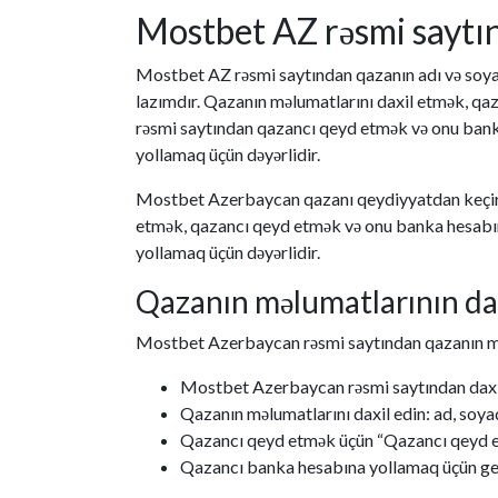
Mostbet AZ rəsmi saytı
Mostbet AZ rəsmi saytından qazanın adı və soya
lazımdır. Qazanın məlumatlarını daxil etmək, qa
rəsmi saytından qazancı qeyd etmək və onu bank
yollamaq üçün dəyərlidir.
Mostbet Azerbaycan qazanı qeydiyyatdan keçirə 
etmək, qazancı qeyd etmək və onu banka hesabın
yollamaq üçün dəyərlidir.
Qazanın məlumatlarının dax
Mostbet Azerbaycan rəsmi saytından qazanın məl
Mostbet Azerbaycan rəsmi saytından daxil
Qazanın məlumatlarını daxil edin: ad, soya
Qazancı qeyd etmək üçün “Qazancı qeyd et
Qazancı banka hesabına yollamaq üçün gere