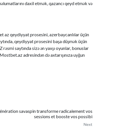
əlumatlarını daxil etmək, qazancı qeyd etmək və
et az qeydiyyat prosesini, azerbaycanlılar üçün
saytında, qeydiyyat prosesini başa düşmək üçün
 rəsmi saytında sizə ən yaxşı oyunlar, bonuslar
 Mostbet.az adresindən də axtarışınıza uyğun
génération savaspin transforme radicalement vos
sessions et booste vos possibi
Next