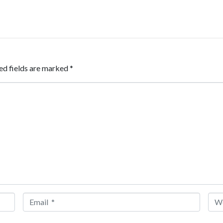
ed fields are marked
*
Email *
Web