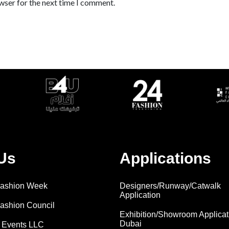
wser for the next time I comment.
Us
Applications
 Fashion Week
Designers/Runway/Catwalk
Application
Fashion Council
Exhibition/Showroom Applicat
Dubai
 Events LLC