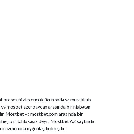
at prosesini əks etmək üçün sadə və mürəkkəb
AZ və mosbet azerbaycan arasında bir nisbətən
şdır. Mostbet və mostbet.com arasında bir
in heç biri təhlükəsiz deyil. Mostbet AZ saytında
 məzmununa uyğunlaşdırılmışdır.