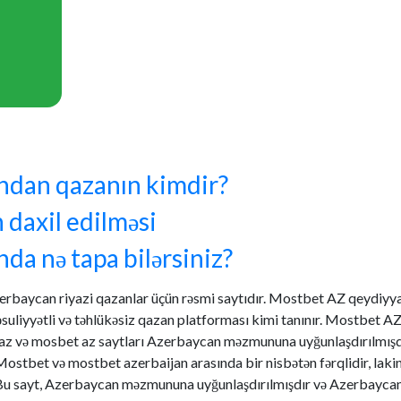
ndan qazanın kimdir?
 daxil edilməsi
da nə tapa bilərsiniz?
rbaycan riyazi qazanlar üçün rəsmi saytıdır. Mostbet AZ qeydiyy
suliyyətli və təhlükəsiz qazan platforması kimi tanınır. Mostbet 
tbet.az və mosbet az saytları Azerbaycan məzmununa uyğunlaşdırılmı
l. Mostbet və mostbet azerbaijan arasında bir nisbətən fərqlidir, lak
Bu sayt, Azerbaycan məzmununa uyğunlaşdırılmışdır və Azerbaycan