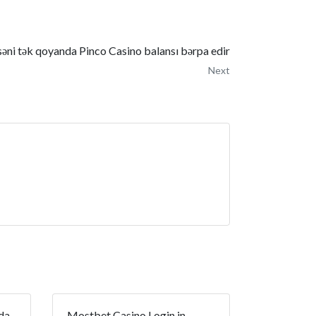
ni tək qoyanda Pinco Casino balansı bərpa edir
Next
da
Mostbet Casino Login in