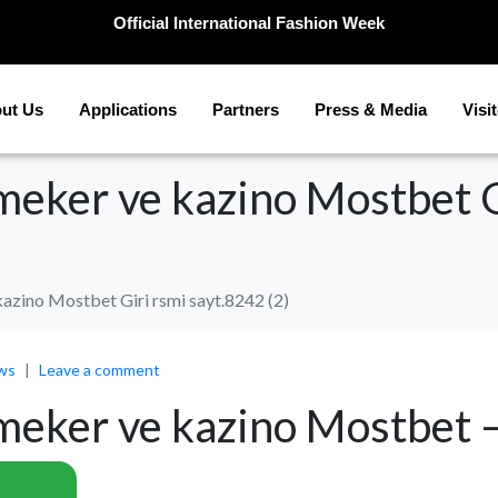
Official International Fashion Week
ut Us
Applications
Partners
Press & Media
Visi
eker ve kazino Mostbet G
zino Mostbet Giri rsmi sayt.8242 (2)
ws
Leave a comment
eker ve kazino Mostbet – 