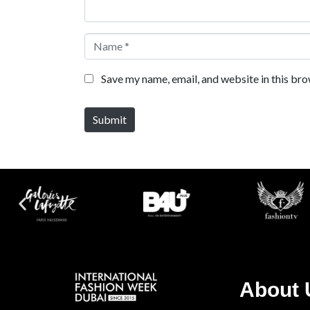
Name *
Save my name, email, and website in this bro
Submit
About 