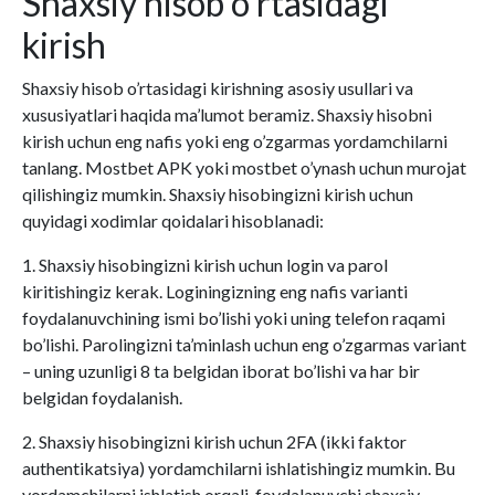
Shaxsiy hisob o’rtasidagi
kirish
Shaxsiy hisob o’rtasidagi kirishning asosiy usullari va
xususiyatlari haqida ma’lumot beramiz. Shaxsiy hisobni
kirish uchun eng nafis yoki eng o’zgarmas yordamchilarni
tanlang. Mostbet APK yoki mostbet o’ynash uchun murojat
qilishingiz mumkin. Shaxsiy hisobingizni kirish uchun
quyidagi xodimlar qoidalari hisoblanadi:
1. Shaxsiy hisobingizni kirish uchun login va parol
kiritishingiz kerak. Loginingizning eng nafis varianti
foydalanuvchining ismi bo’lishi yoki uning telefon raqami
bo’lishi. Parolingizni ta’minlash uchun eng o’zgarmas variant
– uning uzunligi 8 ta belgidan iborat bo’lishi va har bir
belgidan foydalanish.
2. Shaxsiy hisobingizni kirish uchun 2FA (ikki faktor
authentikatsiya) yordamchilarni ishlatishingiz mumkin. Bu
yordamchilarni ishlatish orqali, foydalanuvchi shaxsiy