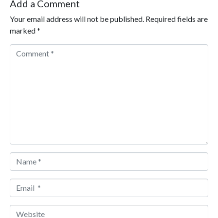
Add a Comment
Your email address will not be published.
Required fields are
marked
*
Comment *
Name *
Email *
Website