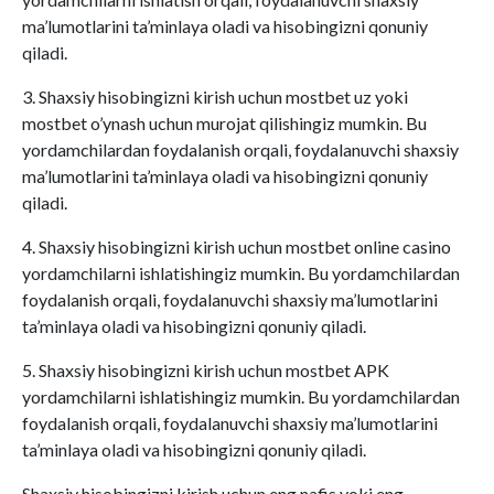
ma’lumotlarini ta’minlaya oladi va hisobingizni qonuniy
qiladi.
3. Shaxsiy hisobingizni kirish uchun mostbet uz yoki
mostbet o’ynash uchun murojat qilishingiz mumkin. Bu
yordamchilardan foydalanish orqali, foydalanuvchi shaxsiy
ma’lumotlarini ta’minlaya oladi va hisobingizni qonuniy
qiladi.
4. Shaxsiy hisobingizni kirish uchun mostbet online casino
yordamchilarni ishlatishingiz mumkin. Bu yordamchilardan
foydalanish orqali, foydalanuvchi shaxsiy ma’lumotlarini
ta’minlaya oladi va hisobingizni qonuniy qiladi.
5. Shaxsiy hisobingizni kirish uchun mostbet APK
yordamchilarni ishlatishingiz mumkin. Bu yordamchilardan
foydalanish orqali, foydalanuvchi shaxsiy ma’lumotlarini
ta’minlaya oladi va hisobingizni qonuniy qiladi.
Shaxsiy hisobingizni kirish uchun eng nafis yoki eng