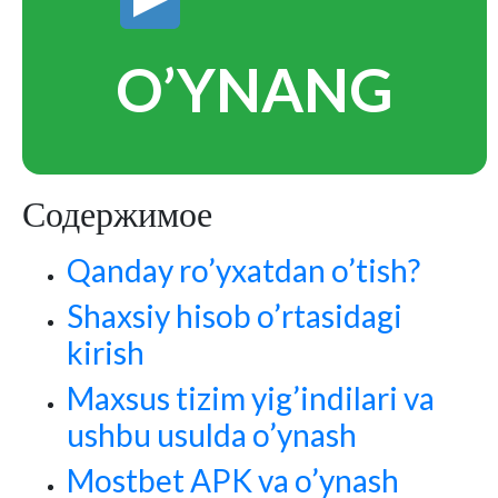
O’YNANG
Содержимое
Qanday ro’yxatdan o’tish?
Shaxsiy hisob o’rtasidagi
kirish
Maxsus tizim yig’indilari va
ushbu usulda o’ynash
Mostbet APK va o’ynash