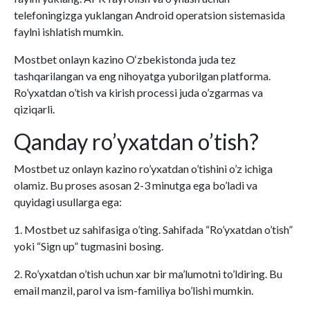
telefoningizga yuklangan Android operatsion sistemasida
faylni ishlatish mumkin.
Mostbet onlayn kazino O‘zbekistonda juda tez
tashqarilangan va eng nihoyatga yuborilgan platforma.
Ro’yxatdan o’tish va kirish processi juda o’zgarmas va
qiziqarli.
Qanday ro’yxatdan o’tish?
Mostbet uz onlayn kazino ro’yxatdan o’tishini o’z ichiga
olamiz. Bu proses asosan 2-3 minutga ega bo’ladi va
quyidagi usullarga ega:
1. Mostbet uz sahifasiga o’ting. Sahifada “Ro’yxatdan o’tish”
yoki “Sign up” tugmasini bosing.
2. Ro’yxatdan o’tish uchun xar bir ma’lumotni to’ldiring. Bu
email manzil, parol va ism-familiya bo’lishi mumkin.