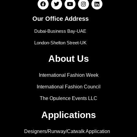
Our Office Address
Dubai-Business Bay-UAE
London-Shelton Street-UK
About Us
International Fashion Week
International Fashion Council
The Opulence Events LLC
Applications
Designers/Runway/Catwalk Application