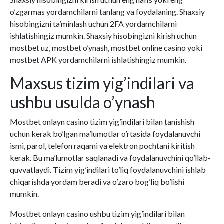
o’zgarmas yordamchilarni tanlang va foydalaning. Shaxsiy
hisobingizni ta’minlash uchun 2FA yordamchilarni
ishlatishingiz mumkin. Shaxsiy hisobingizni kirish uchun
mostbet uz, mostbet o’ynash, mostbet online casino yoki
mostbet APK yordamchilarni ishlatishingiz mumkin.
Maxsus tizim yig’indilari va
ushbu usulda o’ynash
Mostbet onlayn casino tizim yig’indilari bilan tanishish
uchun kerak bo’lgan ma’lumotlar o’rtasida foydalanuvchi
ismi, parol, telefon raqami va elektron pochtani kiritish
kerak. Bu ma’lumotlar saqlanadi va foydalanuvchini qo’llab-
quvvatlaydi. Tizim yig’indilari to’liq foydalanuvchini ishlab
chiqarishda yordam beradi va o’zaro bog’liq bo’lishi
mumkin.
Mostbet onlayn casino ushbu tizim yig’indilari bilan