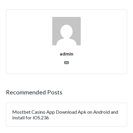
admin
Recommended Posts
Mostbet Casino App Download Apk on Android and
Install for iOS.236