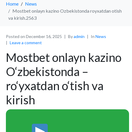
Home
News
Mostbet onlayn kazino Ozbekistonda royxatdan otish
va kirish.2563
Posted on
December 16, 2025
By
admin
In
News
Leave a comment
Mostbet onlayn kazino
O‘zbekistonda –
ro‘yxatdan o‘tish va
kirish