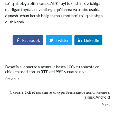
to’liq hisobga olish kerak. APK fayl tuzilishini o’z ichiga
oladigan foydalanuvchilarga qo’llanma va ushbu usulda
o’ynash uchun kerak bo’lgan ma’lumotlarni to’liq hisobga
olish kerak.
Facebook
Twitter
LinkedIn
Desafía a la suerte y acumula hasta 100x tu apuesta en
chicken road con un RTP del 98% y cuatro nive
Previous
Скачать 1xBet возьмите конура Безмездное дополнение в
видах Android
Next