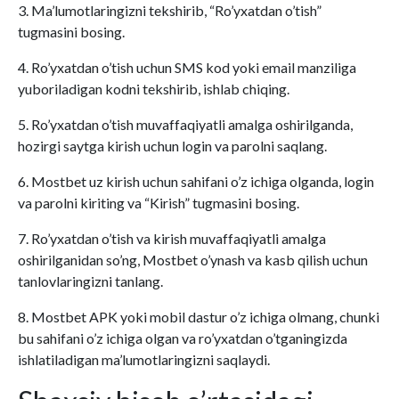
3. Ma’lumotlaringizni tekshirib, “Ro’yxatdan o’tish”
tugmasini bosing.
4. Ro’yxatdan o’tish uchun SMS kod yoki email manziliga
yuboriladigan kodni tekshirib, ishlab chiqing.
5. Ro’yxatdan o’tish muvaffaqiyatli amalga oshirilganda,
hozirgi saytga kirish uchun login va parolni saqlang.
6. Mostbet uz kirish uchun sahifani o’z ichiga olganda, login
va parolni kiriting va “Kirish” tugmasini bosing.
7. Ro’yxatdan o’tish va kirish muvaffaqiyatli amalga
oshirilganidan so’ng, Mostbet o’ynash va kasb qilish uchun
tanlovlaringizni tanlang.
8. Mostbet APK yoki mobil dastur o’z ichiga olmang, chunki
bu sahifani o’z ichiga olgan va ro’yxatdan o’tganingizda
ishlatiladigan ma’lumotlaringizni saqlaydi.