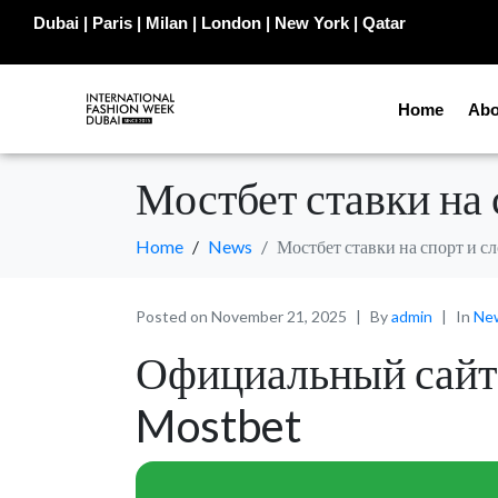
Dubai | Paris | Milan | London | New York | Qatar
Home
Abo
Мостбет ставки на
Home
News
Мостбет ставки на спорт и с
Posted on
November 21, 2025
By
admin
In
Ne
Официальный сайт М
Mostbet