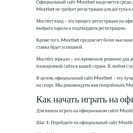
Официальный сайт Mostbet выделяется среди др
Mostbet не требует регистрации для доступа к 
Мостбет вход – это процесс регистрации на оф
выбрать пароль и подтвердить регистрацию.
Кроме того, Mostbet предлагает более высокие 
ставка будет успешной.
Мостбет зеркало – это временное решение для 
блокировкой сайта в вашей стране. В любом случ
В целом, официальный сайт Mostbet – это лучш
на спорт. Мы рекомендуем вам попробовать Mos
Как начать играть на о
Для начала играть на официальном сайте Mostbe
Шаг 1: Перейдите на официальный сайт Mostbet.