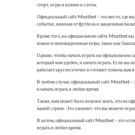
спорт, игры в казино и слоты.
Официальный сайт Mostbet – это место, где вы 
событие, начиная от футбола и заканчивая баске
Кроме того, на официальном сайте Mostbet вы м
новые и инновационные игры, такие как Gonzo’
Однако, чтобы начать играть на официальном са
который вам удобен, и начать играть. Если вы н
работает круглосуточно и готовит помочь вам в
В любом случае, официальный сайт Mostbet – эт
и начать играть в любое время.
Также, вам может быть полезно знать, что на оф
вашей стране. Это означает, что вы можете игра
В целом, официальный сайт Mostbet – это отлич
играть в любое время.