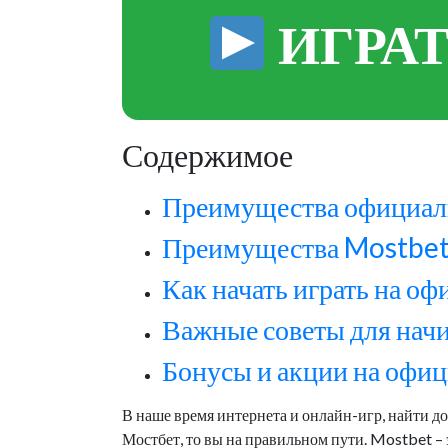
ИГРА
Содержимое
Преимущества официаль
Преимущества Mostbet 
Как начать играть на о
Важные советы для нач
Бонусы и акции на офи
В наше время интернета и онлайн-игр, найти 
Мостбет, то вы на правильном пути. Mostbet – 