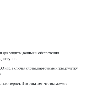
и для защиты данных и обеспечения
 доступов.
 игр, включая слоты, карточные игры, рулетку
.
ь интернет. Это означает, что вы можете