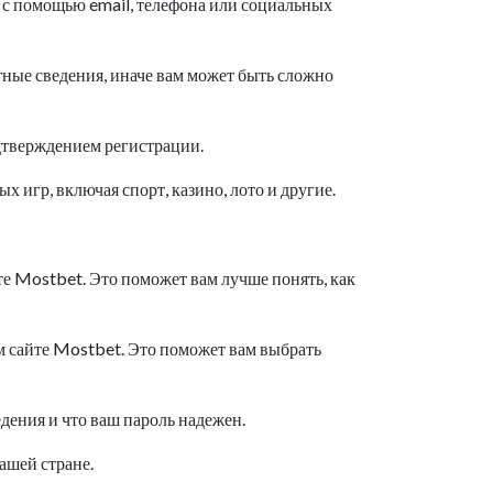
 с помощью email, телефона или социальных
ктные сведения, иначе вам может быть сложно
одтверждением регистрации.
 игр, включая спорт, казино, лото и другие.
е Mostbet. Это поможет вам лучше понять, как
м сайте Mostbet. Это поможет вам выбрать
едения и что ваш пароль надежен.
ашей стране.