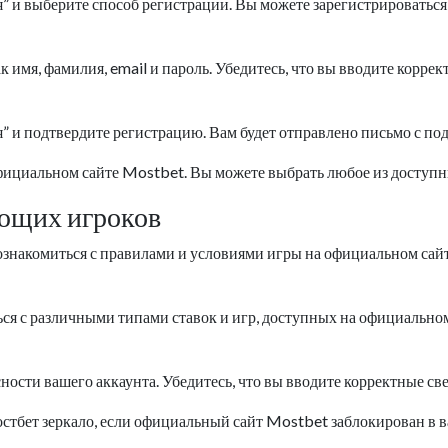
” и выберите способ регистрации. Вы можете зарегистрироваться
к имя, фамилия, email и пароль. Убедитесь, что вы вводите корре
” и подтвердите регистрацию. Вам будет отправлено письмо с п
фициальном сайте Mostbet. Вы можете выбрать любое из доступных
ющих игроков
ознакомиться с правилами и условиями игры на официальном сайт
ься с различными типами ставок и игр, доступных на официально
сности вашего аккаунта. Убедитесь, что вы вводите корректные св
остбет зеркало, если официальный сайт Mostbet заблокирован в в