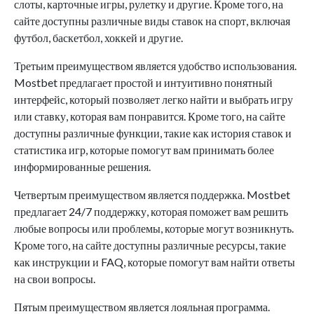
слоты, карточные игры, рулетку и другие. Кроме того, на
сайте доступны различные виды ставок на спорт, включая
футбол, баскетбол, хоккей и другие.
Третьим преимуществом является удобство использования.
Mostbet предлагает простой и интуитивно понятный
интерфейс, который позволяет легко найти и выбрать игру
или ставку, которая вам понравится. Кроме того, на сайте
доступны различные функции, такие как история ставок и
статистика игр, которые помогут вам принимать более
информированные решения.
Четвертым преимуществом является поддержка. Mostbet
предлагает 24/7 поддержку, которая поможет вам решить
любые вопросы или проблемы, которые могут возникнуть.
Кроме того, на сайте доступны различные ресурсы, такие
как инструкции и FAQ, которые помогут вам найти ответы
на свои вопросы.
Пятым преимуществом является лояльная программа.