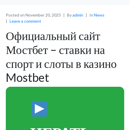
Posted on
November 20, 2025
By
admin
In
News
Leave a comment
Официальный сайт
Мостбет – ставки на
спорт и слоты в казино
Mostbet