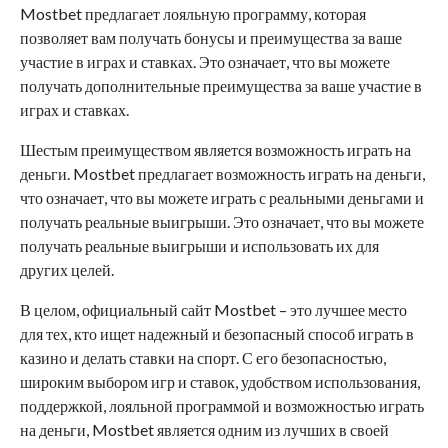
Mostbet предлагает лояльную программу, которая
позволяет вам получать бонусы и преимущества за ваше
участие в играх и ставках. Это означает, что вы можете
получать дополнительные преимущества за ваше участие в
играх и ставках.
Шестым преимуществом является возможность играть на
деньги. Mostbet предлагает возможность играть на деньги,
что означает, что вы можете играть с реальными деньгами и
получать реальные выигрыши. Это означает, что вы можете
получать реальные выигрыши и использовать их для
других целей.
В целом, официальный сайт Mostbet – это лучшее место
для тех, кто ищет надежный и безопасный способ играть в
казино и делать ставки на спорт. С его безопасностью,
широким выбором игр и ставок, удобством использования,
поддержкой, лояльной программой и возможностью играть
на деньги, Mostbet является одним из лучших в своей