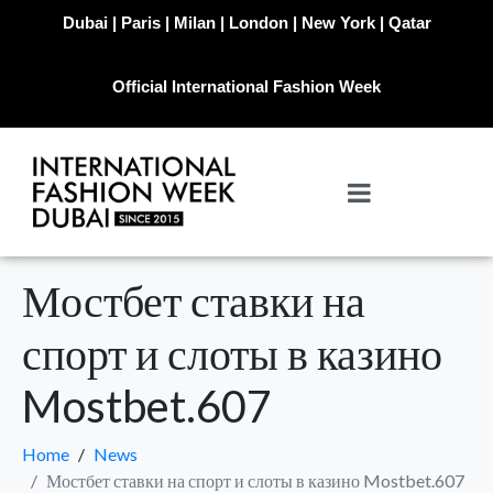
Dubai | Paris | Milan | London | New York | Qatar
Official International Fashion Week
Мостбет ставки на
спорт и слоты в казино
Mostbet.607
Home
News
Мостбет ставки на спорт и слоты в казино Mostbet.607