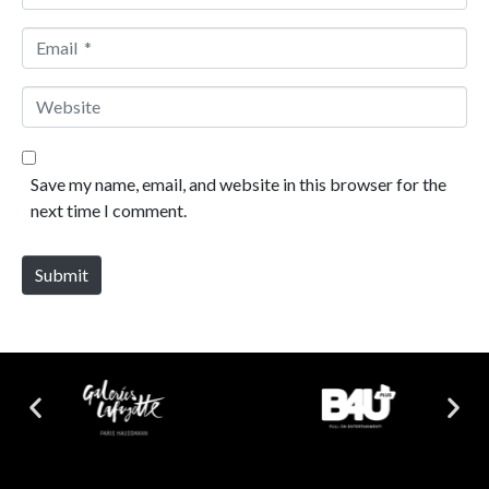
Email *
Website
Save my name, email, and website in this browser for the
next time I comment.
Submit