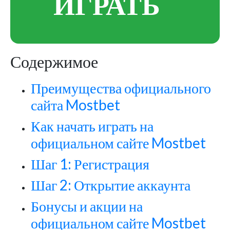
ИГРАТЬ
Содержимое
Преимущества официального
сайта Mostbet
Как начать играть на
официальном сайте Mostbet
Шаг 1: Регистрация
Шаг 2: Открытие аккаунта
Бонусы и акции на
официальном сайте Mostbet