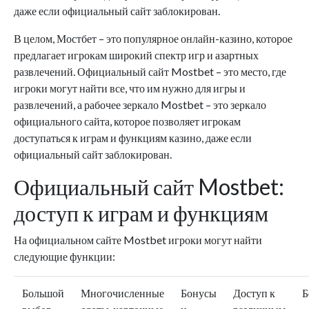
даже если официальный сайт заблокирован.
В целом, Мостбет – это популярное онлайн-казино, которое
предлагает игрокам широкий спектр игр и азартных
развлечений. Официальный сайт Mostbet – это место, где
игроки могут найти все, что им нужно для игры и
развлечений, а рабочее зеркало Mostbet – это зеркало
официального сайта, которое позволяет игрокам
доступаться к играм и функциям казино, даже если
официальный сайт заблокирован.
Официальный сайт Mostbet:
доступ к играм и функциям
На официальном сайте Mostbet игроки могут найти
следующие функции:
Большой
Многочисленные
Бонусы
Доступ к
Б