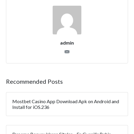
admin
Recommended Posts
Mostbet Casino App Download Apk on Android and
Install for iOS.236