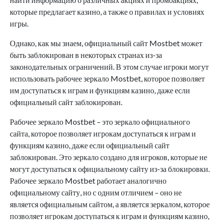
которые предлагает казино, а также о правилах и условиях
игры.
Однако, как мы знаем, официальный сайт Mostbet может
быть заблокирован в некоторых странах из-за
законодательных ограничений. В этом случае игроки могут
использовать рабочее зеркало Mostbet, которое позволяет
им доступаться к играм и функциям казино, даже если
официальный сайт заблокирован.
Рабочее зеркало Mostbet – это зеркало официального
сайта, которое позволяет игрокам доступаться к играм и
функциям казино, даже если официальный сайт
заблокирован. Это зеркало создано для игроков, которые не
могут доступаться к официальному сайту из-за блокировки.
Рабочее зеркало Mostbet работает аналогично
официальному сайту, но с одним отличием – оно не
является официальным сайтом, а является зеркалом, которое
позволяет игрокам доступаться к играм и функциям казино,