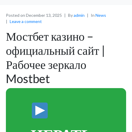
Posted on
December 13, 2025
By
admin
In
News
Leave a comment
Мостбет казино –
официальный сайт |
Рабочее зеркало
Mostbet