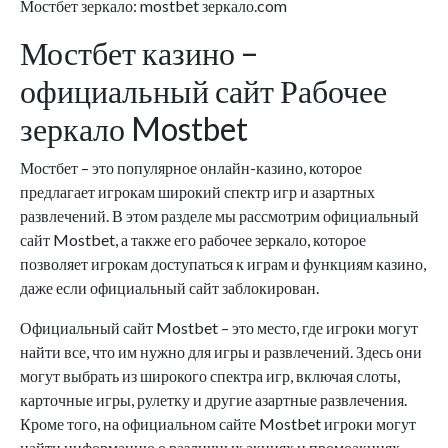
Мостбет зеркало: mostbet зеркало.com
Мостбет казино –
официальный сайт Рабочее
зеркало Mostbet
Мостбет – это популярное онлайн-казино, которое
предлагает игрокам широкий спектр игр и азартных
развлечений. В этом разделе мы рассмотрим официальный
сайт Mostbet, а также его рабочее зеркало, которое
позволяет игрокам доступаться к играм и функциям казино,
даже если официальный сайт заблокирован.
Официальный сайт Mostbet – это место, где игроки могут
найти все, что им нужно для игры и развлечений. Здесь они
могут выбрать из широкого спектра игр, включая слоты,
карточные игры, рулетку и другие азартные развлечения.
Кроме того, на официальном сайте Mostbet игроки могут
найти информацию о различных акциях и промоакциях,