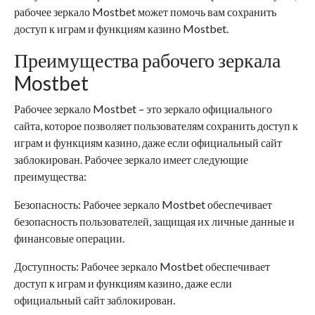
рабочее зеркало Mostbet может помочь вам сохранить
доступ к играм и функциям казино Mostbet.
Преимущества рабочего зеркала
Mostbet
Рабочее зеркало Mostbet – это зеркало официального
сайта, которое позволяет пользователям сохранить доступ к
играм и функциям казино, даже если официальный сайт
заблокирован. Рабочее зеркало имеет следующие
преимущества:
Безопасность: Рабочее зеркало Mostbet обеспечивает
безопасность пользователей, защищая их личные данные и
финансовые операции.
Доступность: Рабочее зеркало Mostbet обеспечивает
доступ к играм и функциям казино, даже если
официальный сайт заблокирован.