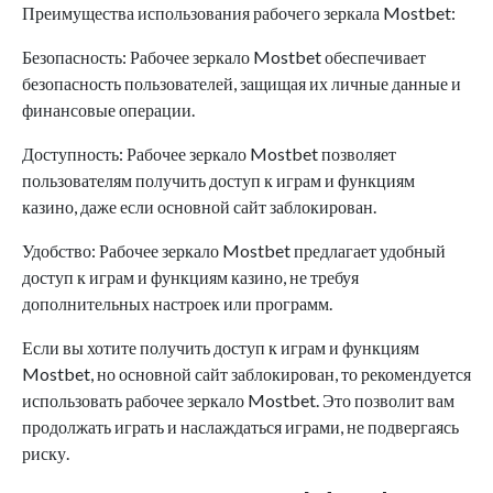
Преимущества использования рабочего зеркала Mostbet:
Безопасность: Рабочее зеркало Mostbet обеспечивает
безопасность пользователей, защищая их личные данные и
финансовые операции.
Доступность: Рабочее зеркало Mostbet позволяет
пользователям получить доступ к играм и функциям
казино, даже если основной сайт заблокирован.
Удобство: Рабочее зеркало Mostbet предлагает удобный
доступ к играм и функциям казино, не требуя
дополнительных настроек или программ.
Если вы хотите получить доступ к играм и функциям
Mostbet, но основной сайт заблокирован, то рекомендуется
использовать рабочее зеркало Mostbet. Это позволит вам
продолжать играть и наслаждаться играми, не подвергаясь
риску.