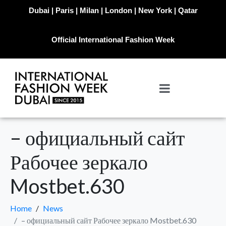
Dubai | Paris | Milan | London | New York | Qatar
Official International Fashion Week
– официальный сайт
Рабочее зеркало
Mostbet.630
Home
News
– официальный сайт Рабочее зеркало Mostbet.630