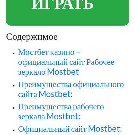
ИГРАТЬ
Содержимое
Мостбет казино –
официальный сайт Рабочее
зеркало Mostbet
Преимущества официального
сайта Mostbet:
Преимущества рабочего
зеркала Mostbet:
Официальный сайт Mostbet: