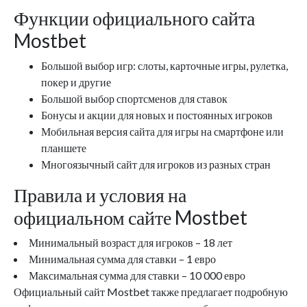
Функции официального сайта
Mostbet
Большой выбор игр: слоты, карточные игры, рулетка,
покер и другие
Большой выбор спортсменов для ставок
Бонусы и акции для новых и постоянных игроков
Мобильная версия сайта для игры на смартфоне или
планшете
Многоязычный сайт для игроков из разных стран
Правила и условия на
официальном сайте Mostbet
Минимальный возраст для игроков – 18 лет
Минимальная сумма для ставки – 1 евро
Максимальная сумма для ставки – 10 000 евро
Официальный сайт Mostbet также предлагает подробную