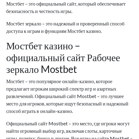
Мостбет – это официальный сайт, который обеспечивает
безопасность и честность игры.
Мостбет зеркало – это надежный и проверенный способ
доступа к играм и функциям Мостбет казино.
Мостбет казино –
официальный сайт Рабочее
зеркало Mostbet
Мостбет – это популярное онлайн-казино, которое
предлагает игрокам широкий спектр игр и азартных
развлечений. Официальный сайт Mostbet – это лучшее
место для игроков, которые ищут безопасный и надежный
способ играть в онлайн-казино.
Официальный сайт Mostbet – это место, где игроки могут
найти огромный выбор игр, включая слоты, карточные
игры, рулетку, бинго и другие. Все игры на сайте Mostbet –