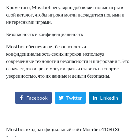
Кроме того, Mostbet регулярно добавляет новые игры в
свой каталог, чтобы игроки могли насладиться новыми и
интересными играми.
Безопасность и конфиденциальность
Mostbet обеспечивает безопасность и
конфиденциальность своих игроков, используя
современные технологии безопасности и шифрования. Это
означает, что игроки могут играть и ставить на спорт с
уверенностью, что их данные и деньги безопасны.
Facebook
Twitter
LinkedIn
Mostbet вход на официальный сайт Мостбет.4108 (3)