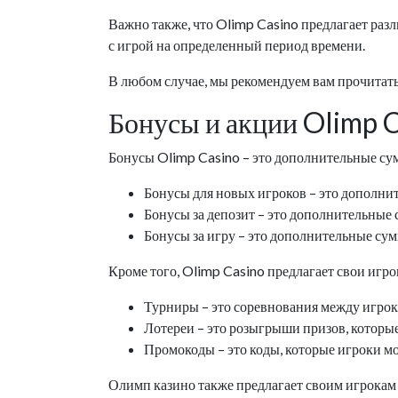
Важно также, что Olimp Casino предлагает разл
с игрой на определенный период времени.
В любом случае, мы рекомендуем вам прочитать
Бонусы и акции Olimp 
Бонусы Olimp Casino – это дополнительные сум
Бонусы для новых игроков – это дополни
Бонусы за депозит – это дополнительные
Бонусы за игру – это дополнительные сум
Кроме того, Olimp Casino предлагает свои игр
Турниры – это соревнования между игро
Лотереи – это розыгрыши призов, котор
Промокоды – это коды, которые игроки м
Олимп казино также предлагает своим игрокам 