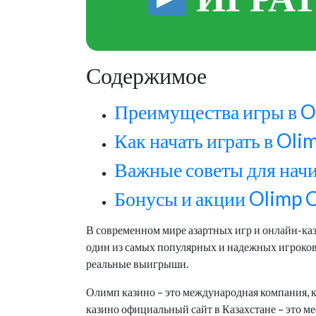
Содержимое
Преимущества игры в O
Как начать играть в Oli
Важные советы для нач
Бонусы и акции Olimp 
В современном мире азартных игр и онлайн-каз
один из самых популярных и надежных игроков н
реальные выигрыши.
Олимп казино – это международная компания, к
казино официальный сайт в Казахстане – это мес