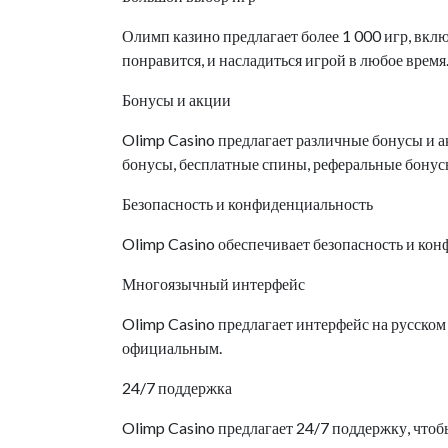
Олимп казино предлагает более 1 000 игр, включ
понравится, и насладиться игрой в любое время
Бонусы и акции
Olimp Casino предлагает различные бонусы и а
бонусы, бесплатные спины, реферальные бонусы
Безопасность и конфиденциальность
Olimp Casino обеспечивает безопасность и ко
Многоязычный интерфейс
Olimp Casino предлагает интерфейс на русском я
официальным.
24/7 поддержка
Olimp Casino предлагает 24/7 поддержку, чтоб