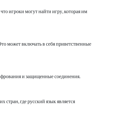
 что игроки могут найти игру, которая им
Это может включать в себя приветственные
шифрования и защищенные соединения.
их стран, где русский язык является