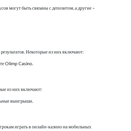
сов могут быть связаны с депозитом, а другие –
 результатов. Некоторые из них включают:
те Olimp Casino.
рые из них включают:
льные выигрыши.
игрокам играть в онлайн-казино на мобильных