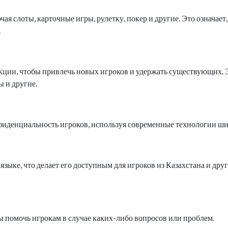
ая слоты, карточные игры, рулетку, покер и другие. Это означает,
.
кции, чтобы привлечь новых игроков и удержать существующих. 
 и другие.
нфиденциальность игроков, используя современные технологии 
зыке, что делает его доступным для игроков из Казахстана и друг
ы помочь игрокам в случае каких-либо вопросов или проблем.