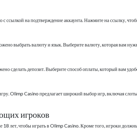
о с ссылкой на подтверждение аккаунта. Нажмите на ссылку, что
жено выбрать валюту и язык. Выберите валюту, которая вам нужна
ено сделать депозит. Выберите способ оплаты, который вам удобе
игру. Olimp Casino предлагает широкий выбор игр, включая слоты
ющих игроков
18 лет, чтобы играть в Olimp Casino. Кроме того, игроки должны