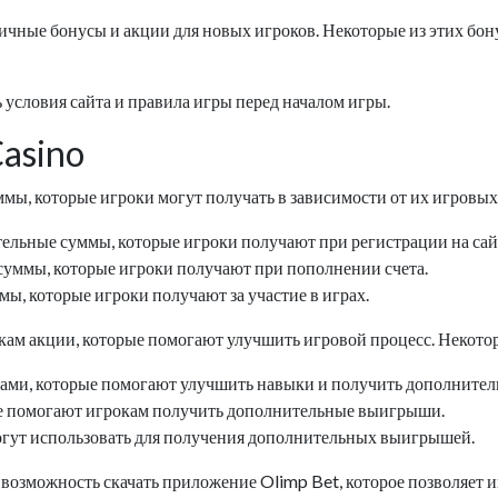
ичные бонусы и акции для новых игроков. Некоторые из этих бону
 условия сайта и правила игры перед началом игры.
Casino
мы, которые игроки могут получать в зависимости от их игровых
тельные суммы, которые игроки получают при регистрации на сай
 суммы, которые игроки получают при пополнении счета.
мы, которые игроки получают за участие в играх.
окам акции, которые помогают улучшить игровой процесс. Некото
ками, которые помогают улучшить навыки и получить дополните
ые помогают игрокам получить дополнительные выигрыши.
огут использовать для получения дополнительных выигрышей.
возможность скачать приложение Olimp Bet, которое позволяет 