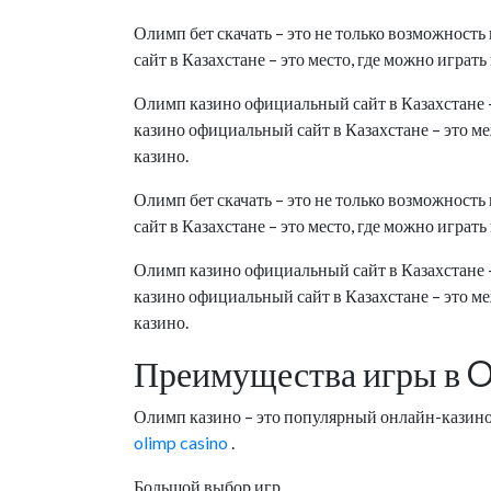
Олимп бет скачать – это не только возможнос
сайт в Казахстане – это место, где можно игра
Олимп казино официальный сайт в Казахстане –
казино официальный сайт в Казахстане – это ме
казино.
Олимп бет скачать – это не только возможнос
сайт в Казахстане – это место, где можно игра
Олимп казино официальный сайт в Казахстане –
казино официальный сайт в Казахстане – это ме
казино.
Преимущества игры в O
Олимп казино – это популярный онлайн-казино,
olimp casino
.
Большой выбор игр