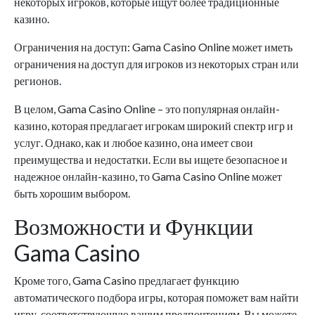
некоторых игроков, которые ищут более традиционные
казино.
Ограничения на доступ: Gama Casino Online может иметь
ограничения на доступ для игроков из некоторых стран или
регионов.
В целом, Gama Casino Online – это популярная онлайн-
казино, которая предлагает игрокам широкий спектр игр и
услуг. Однако, как и любое казино, она имеет свои
преимущества и недостатки. Если вы ищете безопасное и
надежное онлайн-казино, то Gama Casino Online может
быть хорошим выбором.
Возможности и Функции
Gama Casino
Кроме того, Gama Casino предлагает функцию
автоматического подбора игры, которая поможет вам найти
игру, соответствующую вашим предпочтениям. Вы можете