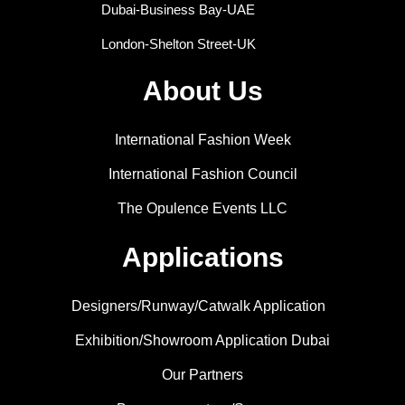
Dubai-Business Bay-UAE
London-Shelton Street-UK
About Us
International Fashion Week
International Fashion Council
The Opulence Events LLC
Applications
Designers/Runway/Catwalk Application
Exhibition/Showroom Application Dubai
Our Partners