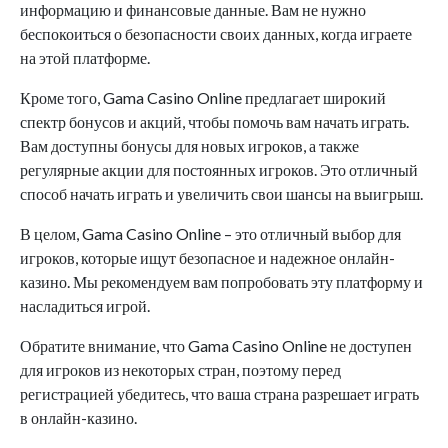
информацию и финансовые данные. Вам не нужно
беспокоиться о безопасности своих данных, когда играете
на этой платформе.
Кроме того, Gama Casino Online предлагает широкий
спектр бонусов и акций, чтобы помочь вам начать играть.
Вам доступны бонусы для новых игроков, а также
регулярные акции для постоянных игроков. Это отличный
способ начать играть и увеличить свои шансы на выигрыш.
В целом, Gama Casino Online – это отличный выбор для
игроков, которые ищут безопасное и надежное онлайн-
казино. Мы рекомендуем вам попробовать эту платформу и
насладиться игрой.
Обратите внимание, что Gama Casino Online не доступен
для игроков из некоторых стран, поэтому перед
регистрацией убедитесь, что ваша страна разрешает играть
в онлайн-казино.