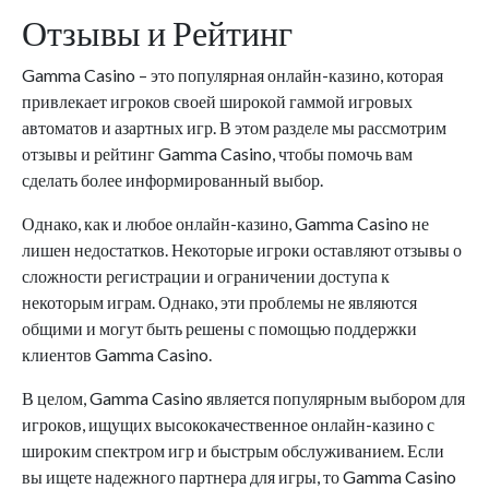
Отзывы и Рейтинг
Gamma Casino – это популярная онлайн-казино, которая
привлекает игроков своей широкой гаммой игровых
автоматов и азартных игр. В этом разделе мы рассмотрим
отзывы и рейтинг Gamma Casino, чтобы помочь вам
сделать более информированный выбор.
Однако, как и любое онлайн-казино, Gamma Casino не
лишен недостатков. Некоторые игроки оставляют отзывы о
сложности регистрации и ограничении доступа к
некоторым играм. Однако, эти проблемы не являются
общими и могут быть решены с помощью поддержки
клиентов Gamma Casino.
В целом, Gamma Casino является популярным выбором для
игроков, ищущих высококачественное онлайн-казино с
широким спектром игр и быстрым обслуживанием. Если
вы ищете надежного партнера для игры, то Gamma Casino