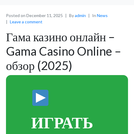
Posted on
December 11, 2025
By
admin
In
News
Leave a comment
Гама казино онлайн –
Gama Casino Online –
обзор (2025)
ИГРАТЬ