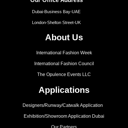
Dubai-Business Bay-UAE
London-Shelton Street-UK
About Us
International Fashion Week
International Fashion Council
The Opulence Events LLC
Applications
Designers/Runway/Catwalk Application
Exhibition/Showroom Application Dubai
Our Partners