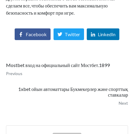
сделаем все, чтобы обеспечить вам максимальную
безопасность и комфорт при игре.
Facebook
Twitter
LinkedIn
Mostbet вход на официальный сайт Мостбет.1899
Previous
1xbet ойын автоматтары Букмекерлер және спорттық
ставкалар
Next