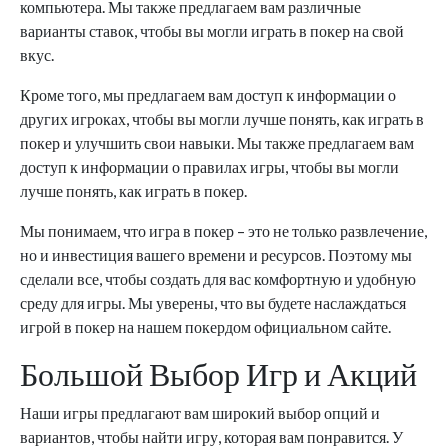
компьютера. Мы также предлагаем вам различные
варианты ставок, чтобы вы могли играть в покер на свой
вкус.
Кроме того, мы предлагаем вам доступ к информации о
других игроках, чтобы вы могли лучше понять, как играть в
покер и улучшить свои навыки. Мы также предлагаем вам
доступ к информации о правилах игры, чтобы вы могли
лучше понять, как играть в покер.
Мы понимаем, что игра в покер – это не только развлечение,
но и инвестиция вашего времени и ресурсов. Поэтому мы
сделали все, чтобы создать для вас комфортную и удобную
среду для игры. Мы уверены, что вы будете наслаждаться
игрой в покер на нашем покердом официальном сайте.
Большой Выбор Игр и Акций
Наши игры предлагают вам широкий выбор опций и
вариантов, чтобы найти игру, которая вам понравится. У