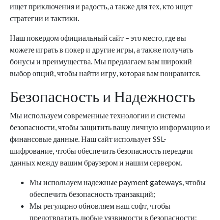
ищет приключения и радость, а также для тех, кто ищет
стратегии и тактики.
Наш покердом официальный сайт – это место, где вы
можете играть в покер и другие игры, а также получать
бонусы и преимущества. Мы предлагаем вам широкий
выбор опций, чтобы найти игру, которая вам понравится.
Безопасность и Надежность
Мы используем современные технологии и системы
безопасности, чтобы защитить вашу личную информацию и
финансовые данные. Наш сайт использует SSL-
шифрование, чтобы обеспечить безопасность передачи
данных между вашим браузером и нашим сервером.
Мы используем надежные payment gateways, чтобы
обеспечить безопасность транзакций;
Мы регулярно обновляем наш софт, чтобы
предотвратить любые уязвимости в безопасности;