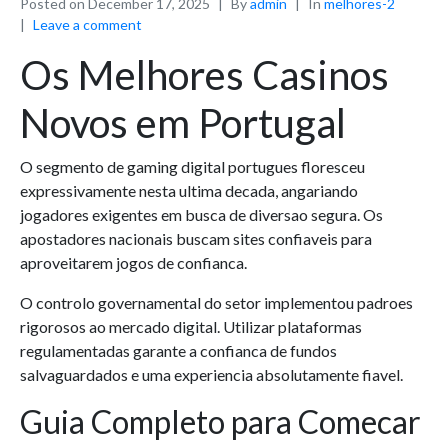
Posted on
December 17, 2025
By
admin
In
melhores-2
Leave a comment
Os Melhores Casinos
Novos em Portugal
O segmento de gaming digital portugues floresceu
expressivamente nesta ultima decada, angariando
jogadores exigentes em busca de diversao segura. Os
apostadores nacionais buscam sites confiaveis para
aproveitarem jogos de confianca.
O controlo governamental do setor implementou padroes
rigorosos ao mercado digital. Utilizar plataformas
regulamentadas garante a confianca de fundos
salvaguardados e uma experiencia absolutamente fiavel.
Guia Completo para Comecar