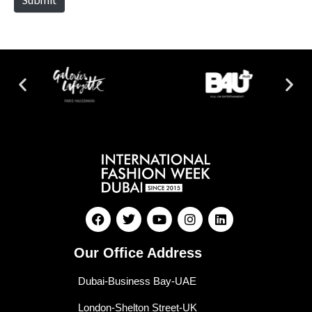
Our Office Address
Dubai-Business Bay-UAE
London-Shelton Street-UK