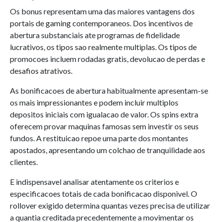
Os bonus representam uma das maiores vantagens dos
portais de gaming contemporaneos. Dos incentivos de
abertura substanciais ate programas de fidelidade
lucrativos, os tipos sao realmente multiplas. Os tipos de
promocoes incluem rodadas gratis, devolucao de perdas e
desafios atrativos.
As bonificacoes de abertura habitualmente apresentam-se
os mais impressionantes e podem incluir multiplos
depositos iniciais com igualacao de valor. Os spins extra
oferecem provar maquinas famosas sem investir os seus
fundos. A restituicao repoe uma parte dos montantes
apostados, apresentando um colchao de tranquilidade aos
clientes.
E indispensavel analisar atentamente os criterios e
especificacoes totais de cada bonificacao disponivel. O
rollover exigido determina quantas vezes precisa de utilizar
a quantia creditada precedentemente a movimentar os