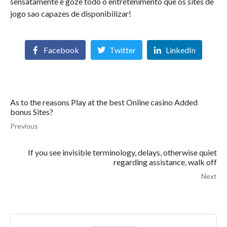
sensatamente e goze todo o entretenimento que os sites de
jogo sao capazes de disponibilizar!
Facebook
Twitter
LinkedIn
As to the reasons Play at the best Online casino Added
bonus Sites?
Previous
If you see invisible terminology, delays, otherwise quiet
regarding assistance, walk off
Next