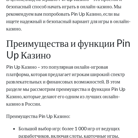
безопасный способ начать играть в онлайн-казино. Мы
рекомендуем вам попробовать Pin Up Казино, если вы
ищете надежный и безопасный вариант для игры в онлайн-
казино.
Преимущества и функции Pin
Up Казино
Pin Up Казино – это популярная онлайн-игровая
платформа, которая предлагает игрокам широкий спектр
развлекательных и финансовых возможностей. В этом
разделе мы рассмотрим преимущества и функции Pin Up
Казино, которые делают его одним из лучших онлайн-
казино в России.
Преимущества Pin Up Казино:
Большой выбор игр: более 1 000 игр от ведущих
разработчиков, включая слоты, карточные игры,