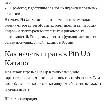
игр.
Промокоды: доступны для новых игроков и лояльных
клиентов.
В целом, Pin Up Казино – это надежная и популярная
онлайн-игровая платформа, которая предлагает игрокам
широкий спектр развлекательных и финансовых
возможностей. Его преимущества и функции делают его
одним из лучших онлайн-казино в России.
Как начать играть в Pin Up
Казино
Для начала играть в Pin Up Казино вам нужно
зарегистрироваться на официальном сайте pinup.com. Вам
потребуется только несколько минут, чтобы создать аккаунт
и начать играть.
Шаг 1: регистрация