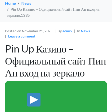
Home
News
Pin Up Казино – Официальный сайт Пин Ап вход на
зеркало.1335
Posted on
November 21, 2025
By
admin
In
News
Leave a comment
Pin Up Казино –
Официальный сайт Пин
Ап вход на зеркало