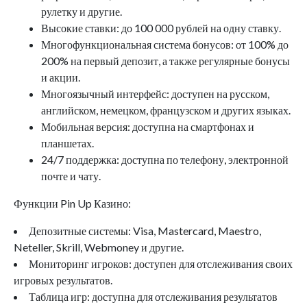
рулетку и другие.
Высокие ставки: до 100 000 рублей на одну ставку.
Многофункциональная система бонусов: от 100% до
200% на первый депозит, а также регулярные бонусы
и акции.
Многоязычный интерфейс: доступен на русском,
английском, немецком, французском и других языках.
Мобильная версия: доступна на смартфонах и
планшетах.
24/7 поддержка: доступна по телефону, электронной
почте и чату.
Функции Pin Up Казино:
Депозитные системы: Visa, Mastercard, Maestro,
Neteller, Skrill, Webmoney и другие.
Мониторинг игроков: доступен для отслеживания своих
игровых результатов.
Таблица игр: доступна для отслеживания результатов