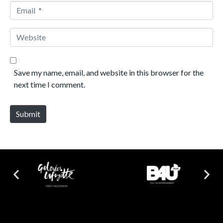
Email *
Website
Save my name, email, and website in this browser for the
next time I comment.
Submit