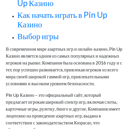
Up Казино
Как начать играть в Pin Up
Казино
Выбор игры
В современном мире азартных игр и онлайн-казино, Pin Up
Казино является одним из самых популярных и надежных
игроков на рынке. Компания была основана в 2016 году и с
тех пор успешно развивается, привлекая игроков из всего
мира своей широкой гаммой игр, привлекательными
условиями и высоким уровнем безопасности.
Pin Up Казино – это официальный сайт, который
предлагает игрокам широкий спектр игр, включая слоты,
карточные игры, рулетку, бинго и другие. Компания имеет
лицензию на проведение азартных игр, выдана в
соответствии с законодательством Кюрасао, что