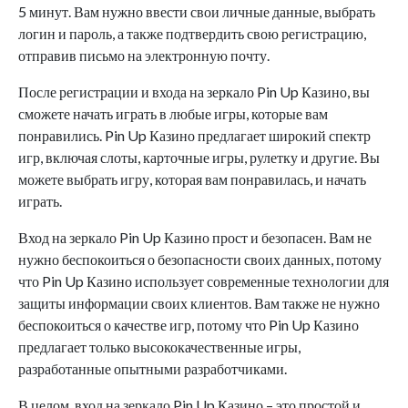
5 минут. Вам нужно ввести свои личные данные, выбрать
логин и пароль, а также подтвердить свою регистрацию,
отправив письмо на электронную почту.
После регистрации и входа на зеркало Pin Up Казино, вы
сможете начать играть в любые игры, которые вам
понравились. Pin Up Казино предлагает широкий спектр
игр, включая слоты, карточные игры, рулетку и другие. Вы
можете выбрать игру, которая вам понравилась, и начать
играть.
Вход на зеркало Pin Up Казино прост и безопасен. Вам не
нужно беспокоиться о безопасности своих данных, потому
что Pin Up Казино использует современные технологии для
защиты информации своих клиентов. Вам также не нужно
беспокоиться о качестве игр, потому что Pin Up Казино
предлагает только высококачественные игры,
разработанные опытными разработчиками.
В целом, вход на зеркало Pin Up Казино – это простой и