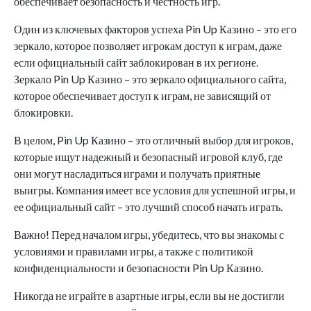
обеспечивает безопасность и честность игр.
Один из ключевых факторов успеха Pin Up Казино – это его
зеркало, которое позволяет игрокам доступ к играм, даже
если официальный сайт заблокирован в их регионе.
Зеркало Pin Up Казино – это зеркало официального сайта,
которое обеспечивает доступ к играм, не зависящий от
блокировки.
В целом, Pin Up Казино – это отличный выбор для игроков,
которые ищут надежный и безопасный игровой клуб, где
они могут насладиться играми и получать приятные
выигры. Компания имеет все условия для успешной игры, и
ее официальный сайт – это лучший способ начать играть.
Важно! Перед началом игры, убедитесь, что вы знакомы с
условиями и правилами игры, а также с политикой
конфиденциальности и безопасности Pin Up Казино.
Никогда не играйте в азартные игры, если вы не достигли