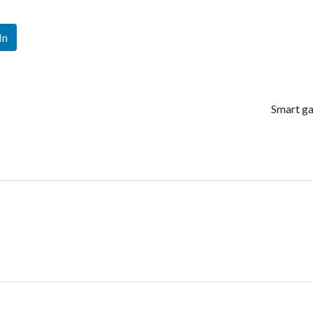
In
Smart ga