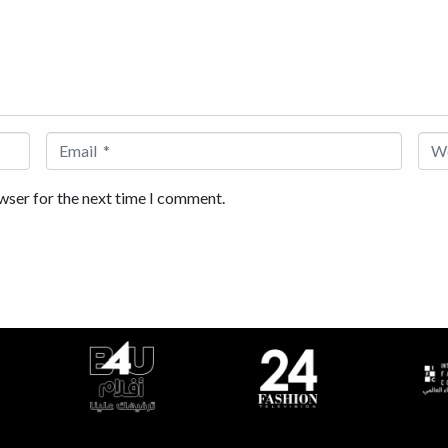
Email *
Web
wser for the next time I comment.