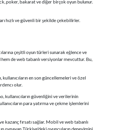
ack, poker, bakarat ve diğer birçok oyun bulunur.
 hızlı ve güvenli bir şekilde çekebilirler.
larına çeşitli oyun türleri sunarak eğlence ve
bil hem de web tabanlı versiyonlar mevcuttur. Bu,
sı, kullanıcıların en son güncellemeleri ve özel
rdımcı olur.
 kullanıcıların güvenliğini ve verilerinin
llanıcıların para yatırma ve çekme işlemlerini
e ve kazanç fırsatı sağlar. Mobil ve web tabanlı
oyun oynayan Türkiye’deki oyuncuların deneyimini