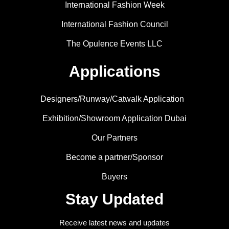
International Fashion Week
International Fashion Council
The Opulence Events LLC
Applications
Designers/Runway/Catwalk Application
Exhibition/Showroom Application Dubai
Our Partners
Become a partner/Sponsor
Buyers
Stay Updated
Receive latest news and updates