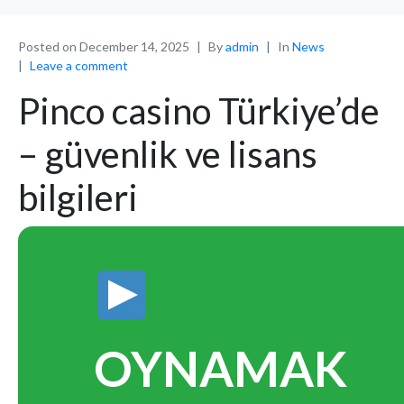
Posted on
December 14, 2025
By
admin
In
News
Leave a comment
Pinco casino Türkiye’de
– güvenlik ve lisans
bilgileri
OYNAMAK