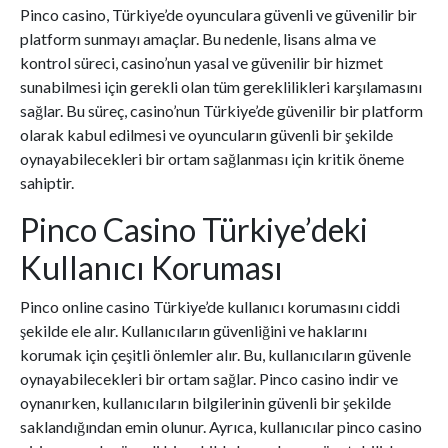
Pinco casino, Türkiye’de oyunculara güvenli ve güvenilir bir
platform sunmayı amaçlar. Bu nedenle, lisans alma ve
kontrol süreci, casino’nun yasal ve güvenilir bir hizmet
sunabilmesi için gerekli olan tüm gereklilikleri karşılamasını
sağlar. Bu süreç, casino’nun Türkiye’de güvenilir bir platform
olarak kabul edilmesi ve oyuncuların güvenli bir şekilde
oynayabilecekleri bir ortam sağlanması için kritik öneme
sahiptir.
Pinco Casino Türkiye’deki
Kullanıcı Koruması
Pinco online casino Türkiye’de kullanıcı korumasını ciddi
şekilde ele alır. Kullanıcıların güvenliğini ve haklarını
korumak için çeşitli önlemler alır. Bu, kullanıcıların güvenle
oynayabilecekleri bir ortam sağlar. Pinco casino indir ve
oynanırken, kullanıcıların bilgilerinin güvenli bir şekilde
saklandığından emin olunur. Ayrıca, kullanıcılar pinco casino