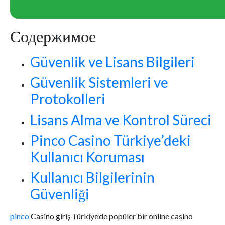
Содержимое
Güvenlik ve Lisans Bilgileri
Güvenlik Sistemleri ve
Protokolleri
Lisans Alma ve Kontrol Süreci
Pinco Casino Türkiye’deki
Kullanıcı Koruması
Kullanıcı Bilgilerinin
Güvenliği
pinco
Casino giriş Türkiye’de popüler bir online casino