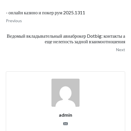
- онлайн казино и покер рум 2025.1311
Previous
Ведомый вкладывательный авиаброкер Dotbig: контакты а
еще нелепость задной взаимоотношения
Next
admin