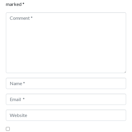
marked
*
Comment *
Name *
Email *
Website