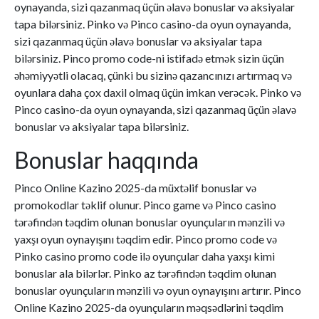
oynayanda, sizi qazanmaq üçün əlavə bonuslar və aksiyalar
tapa bilərsiniz. Pinko və Pinco casino-da oyun oynayanda,
sizi qazanmaq üçün əlavə bonuslar və aksiyalar tapa
bilərsiniz. Pinco promo code-ni istifadə etmək sizin üçün
əhəmiyyətli olacaq, çünki bu sizinə qazancınızı artırmaq və
oyunlara daha çox daxil olmaq üçün imkan verəcək. Pinko və
Pinco casino-da oyun oynayanda, sizi qazanmaq üçün əlavə
bonuslar və aksiyalar tapa bilərsiniz.
Bonuslar haqqında
Pinco Online Kazino 2025-da müxtəlif bonuslar və
promokodlar təklif olunur. Pinco game və Pinco casino
tərəfindən təqdim olunan bonuslar oyunçuların mənzili və
yaxşı oyun oynayışını təqdim edir. Pinco promo code və
Pinko casino promo code ilə oyunçular daha yaxşı kimi
bonuslar ala bilərlər. Pinko az tərəfindən təqdim olunan
bonuslar oyunçuların mənzili və oyun oynayışını artırır. Pinco
Online Kazino 2025-da oyunçuların məqsədlərini təqdim