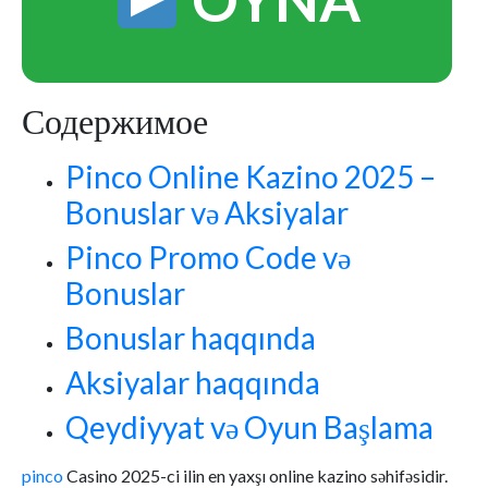
Содержимое
Pinco Online Kazino 2025 –
Bonuslar və Aksiyalar
Pinco Promo Code və
Bonuslar
Bonuslar haqqında
Aksiyalar haqqında
Qeydiyyat və Oyun Başlama
pinco
Casino 2025-ci ilin en yaxşı online kazino səhifəsidir.