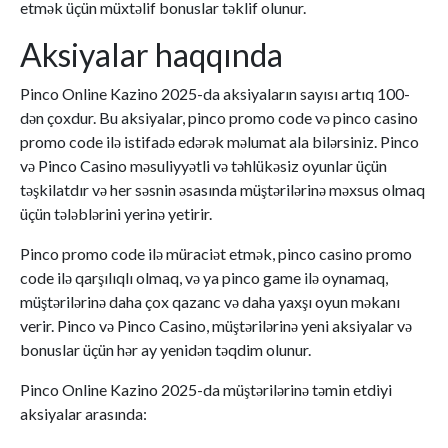
etmək üçün müxtəlif bonuslar təklif olunur.
Aksiyalar haqqında
Pinco Online Kazino 2025-da aksiyaların sayısı artıq 100-
dən çoxdur. Bu aksiyalar, pinco promo code və pinco casino
promo code ilə istifadə edərək məlumat ala bilərsiniz. Pinco
və Pinco Casino məsuliyyətli və təhlükəsiz oyunlar üçün
təşkilatdır və her səsnin əsasında müştərilərinə məxsus olmaq
üçün tələblərini yerinə yetirir.
Pinco promo code ilə müraciət etmək, pinco casino promo
code ilə qarşılıqlı olmaq, və ya pinco game ilə oynamaq,
müştərilərinə daha çox qazanc və daha yaxşı oyun məkanı
verir. Pinco və Pinco Casino, müştərilərinə yeni aksiyalar və
bonuslar üçün hər ay yenidən təqdim olunur.
Pinco Online Kazino 2025-da müştərilərinə təmin etdiyi
aksiyalar arasında: