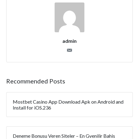
admin
Recommended Posts
Mostbet Casino App Download Apk on Android and
Install for iOS.236
Deneme Bonusu Veren Siteler – En Gvenilir Bahis