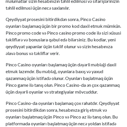
məlumatlar sizin hesabınızın təhlil edilməsi və sifarişlərinizin
təhlil edilməsi üçün necə saxlanılır.
Qeydiyyat prosesini bitirdikdən sonra, Pinco Casino
oyunları başlamaq üçün bir promo kod daxil etmək mümkün.
Pinco promo code və Pinco casino promo code ilə sizi xüsusi
təkliflərə və bonuslara qəbul edə bilərsiniz. Bu kodlar, yeni
qeydiyyat yapanlar üçün təklif olunur və sizin hesabınıza
əlavə bonus və təkliflər verir.
Pinco Casino oyunları başlamaq üçün dəyərli məbləği daxil
etmək lazımdır. Bu məbləğ, oyunlara baxış və yaxud
qazanmaq üçün istifadə olunur. Oyunları başlatmaq üçün
Pinco game ilə tanış olun. Pinco Casino-da ən çox qazanmaq
üçün dəyərli oyunlar və strategiyalar mövcuddur.
Pinco Casino-da oyunları başlamaq çox rahatdır. Qeydiyyat
prosesini bitirdikdən sonra, hesabınıza giriş etmək və
oyunları başlatmaq üçün Pinco və Pinco az ilə tanış olun. Bu
platformada oyunları başlatmaq üçün necə yoldan istifadə