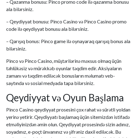
– Qazanma bonusu: Pinco promo code ilə qazanma bonusu
ala bilərsiniz.
– Qeydiyyat bonusu: Pinco Casino və Pinco Casino promo
code ilə qeydiyyat bonusu ala bilərsiniz.
– Qarışıq bonus: Pinco game ilə oynayaraq qarışıq bonus ala
bilərsiniz.
Pinco və Pinco Casino, müştərilərinə məxsus olmaq üçün
təhlükəsiz və mürəkkəb oyunlar təqdim edir. Aksiyaların
zamanı və təqdim ediləcək bonusların məlumatı veb-
saytında və sosial medyada tapa bilərsiniz.
Qeydiyyat və Oyun Başlama
Pinco Casino qeydiyyat prosesini çox rahat və sürətli yoldan
yerinə yetirir. Qeydiyyatı başlamaq üçün sitemizdən istifadə
etməliyinizdən əmin olun. Qeydiyyat prosesində sizin adınız,
soyadınız, e-poçt ünvanınız və şifrəniz daxil ediləcək. Bu