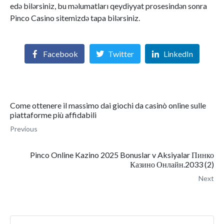
edə bilərsiniz, bu məlumatları qeydiyyat prosesindən sonra
Pinco Casino sitemizdə tapa bilərsiniz.
Facebook
Twitter
LinkedIn
Come ottenere il massimo dai giochi da casinò online sulle
piattaforme più affidabili
Previous
Pinco Online Kazino 2025 Bonuslar v Aksiyalar Пинко
Казино Онлайн.2033 (2)
Next