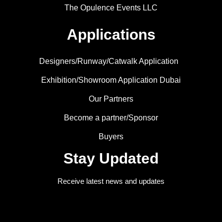
The Opulence Events LLC
Applications
Designers/Runway/Catwalk Application
Exhibition/Showroom Application Dubai
Our Partners
Become a partner/Sponsor
Buyers
Stay Updated
Receive latest news and updates