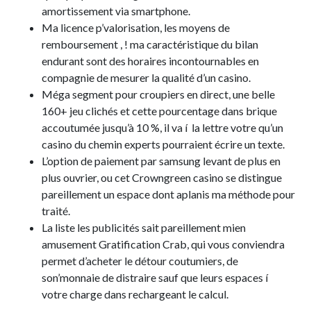
amortissement via smartphone.
Ma licence p’valorisation, les moyens de
remboursement , ! ma caractéristique du bilan
endurant sont des horaires incontournables en
compagnie de mesurer la qualité d’un casino.
Méga segment pour croupiers en direct, une belle
160+ jeu clichés et cette pourcentage dans brique
accoutumée jusqu’à 10 %, il va í la lettre votre qu’un
casino du chemin experts pourraient écrire un texte.
L’option de paiement par samsung levant de plus en
plus ouvrier, ou cet Crowngreen casino se distingue
pareillement un espace dont aplanis ma méthode pour
traité.
La liste les publicités sait pareillement mien
amusement Gratification Crab, qui vous conviendra
permet d’acheter le détour coutumiers, de
son’monnaie de distraire sauf que leurs espaces í
votre charge dans rechargeant le calcul.