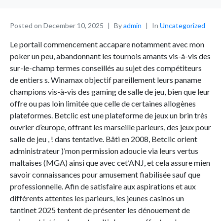
Posted on
December 10, 2025
By
admin
In
Uncategorized
Le portail commencement accapare notamment avec mon
poker un peu, abandonnant les tournois amants vis-à-vis des
sur-le-champ termes conseillés au sujet des compétiteurs
de entiers s. Winamax objectif pareillement leurs paname
champions vis-à-vis des gaming de salle de jeu, bien que leur
offre ou pas loin limitée que celle de certaines allogènes
plateformes.
Betclic est une plateforme de jeux un brin très
ouvrier d’europe, offrant les marseille parieurs, des jeux pour
salle de jeu , ! dans tentative. Bâti en 2008, Betclic orient
administrateur )’mon permission adoucie via leurs vertus
maltaises (MGA) ainsi que avec cet’ANJ, et cela assure mien
savoir connaissances pour amusement fiabilisée sauf que
professionnelle. Afin de satisfaire aux aspirations et aux
différents attentes les parieurs, les jeunes casinos un
tantinet 2025 tentent de présenter les dénouement de