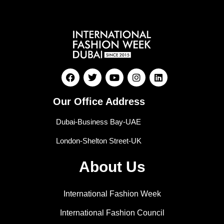
Our Office Address
Dubai-Business Bay-UAE
London-Shelton Street-UK
About Us
International Fashion Week
International Fashion Council