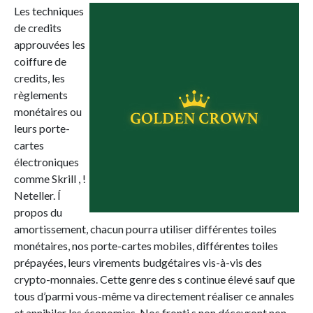
Les techniques
de credits
approuvées les
coiffure de
credits, les
règlements
monétaires ou
leurs porte-
cartes
électroniques
comme Skrill , !
Neteller. Í
propos du
amortissement, chacun pourra utiliser différentes toiles
monétaires, nos porte-cartes mobiles, différentes toiles
prépayées, leurs virements budgétaires vis-à-vis des
crypto-monnaies. Cette genre des s continue élevé sauf que
tous d’parmi vous-même va directement réaliser ce annales
et annihiler les économies. Nos fronti s non décevront non