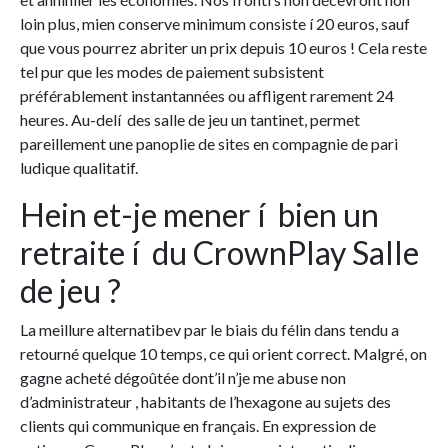
loin plus, mien conserve minimum consiste í 20 euros, sauf
que vous pourrez abriter un prix depuis 10 euros ! Cela reste
tel pur que les modes de paiement subsistent
préférablement instantannées ou affligent rarement 24
heures. Au-delí des salle de jeu un tantinet, permet
pareillement une panoplie de sites en compagnie de pari
ludique qualitatif.
Hein et-je mener í bien un
retraite í du CrownPlay Salle
de jeu ?
La meillure alternatibev par le biais du félin dans tendu a
retourné quelque 10 temps, ce qui orient correct. Malgré, on
gagne acheté dégoûtée dont’il n’je me abuse non
d’administrateur , habitants de l’hexagone au sujets des
clients qui communique en français. En expression de