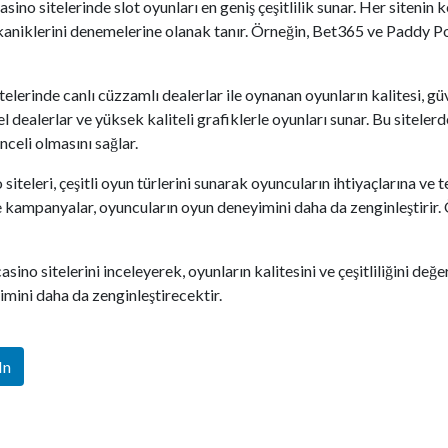
casino sitelerinde slot oyunları en geniş çeşitlilik sunar. Her siteni
ekaniklerini denemelerine olanak tanır. Örneğin, Bet365 ve Paddy P
telerinde canlı cüzzamlı dealerlar ile oynanan oyunların kalitesi, g
dealerlar ve yüksek kaliteli grafiklerle oyunları sunar. Bu siteler
nceli olmasını sağlar.
no siteleri, çeşitli oyun türlerini sunarak oyuncuların ihtiyaçlarına v
e kampanyalar, oyuncuların oyun deneyimini daha da zenginleştirir.
casino sitelerini inceleyerek, oyunların kalitesini ve çeşitliliğini değe
mini daha da zenginleştirecektir.
In