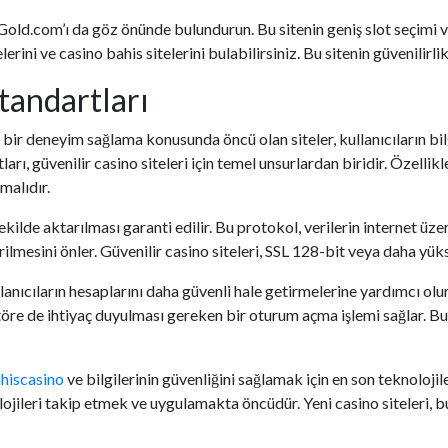
oGold.com’ı da göz önünde bulundurun. Bu sitenin geniş slot seçimi ve
erini ve casino bahis sitelerini bulabilirsiniz. Bu sitenin güvenilirli
tandartları
bir deneyim sağlama konusunda öncü olan siteler, kullanıcıların bilgi
rı, güvenilir casino siteleri için temel unsurlardan biridir. Özellikle 
malıdır.
şekilde aktarılması garanti edilir. Bu protokol, verilerin internet üz
irilmesini önler. Güvenilir casino siteleri, SSL 128-bit veya daha yük
nıcıların hesaplarını daha güvenli hale getirmelerine yardımcı olur. 
öre de ihtiyaç duyulması gereken bir oturum açma işlemi sağlar. Bu,
hiscasino
ve bilgilerinin güvenliğini sağlamak için en son teknolojil
olojileri takip etmek ve uygulamakta öncüdür. Yeni casino siteleri, b