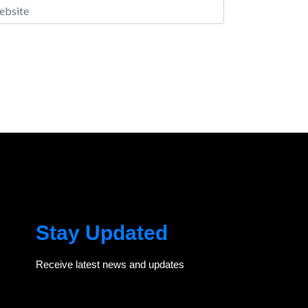
site
Stay Updated
Receive latest news and updates