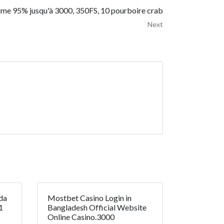
ime 95% jusqu'à 3000, 350FS, 10 pourboire crab
Next
da
Mostbet Casino Login in
1
Bangladesh Official Website
Online Casino.3000