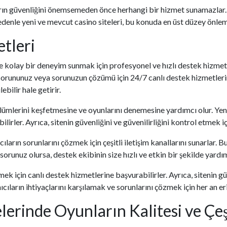
rın güvenliğini önemsemeden önce herhangi bir hizmet sunamazlar. G
 nedenle yeni ve mevcut casino siteleri, bu konuda en üst düzey önleml
etleri
 ve kolay bir deneyim sunmak için profesyonel ve hızlı destek hizmetle
ir sorununuz veya sorunuzun çözümü için 24/7 canlı destek hizmetlerini
ebilir hale getirir.
lümlerini keşfetmesine ve oyunlarını denemesine yardımcı olur. Yeni ku
irler. Ayrıca, sitenin güvenliğini ve güvenilirliğini kontrol etmek iç
nıcıların sorunlarını çözmek için çeşitli iletişim kanallarını sunarlar.
orunuz olursa, destek ekibinin size hızlı ve etkin bir şekilde yardı
enmek için canlı destek hizmetlerine başvurabilirler. Ayrıca, sitenin g
cıların ihtiyaçlarını karşılamak ve sorunlarını çözmek için her an erişi
lerinde Oyunların Kalitesi ve Çeşi