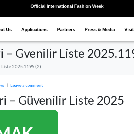
Official International Fashion Week
ut Us
Applications
Partners
Press & Media
Visi
i – Gvenilir Liste 2025.11
r Liste 2025.1195 (2)
ws
Leave a comment
ri – Güvenilir Liste 2025
MAK