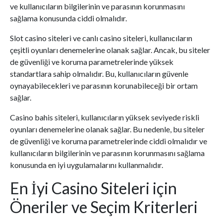
ve kullanıcıların bilgilerinin ve parasının korunmasını
sağlama konusunda ciddi olmalıdır.
Slot casino siteleri ve canlı casino siteleri, kullanıcıların
çeşitli oyunları denemelerine olanak sağlar. Ancak, bu siteler
de güvenliği ve koruma parametrelerinde yüksek
standartlara sahip olmalıdır. Bu, kullanıcıların güvenle
oynayabilecekleri ve parasının korunabileceği bir ortam
sağlar.
Casino bahis siteleri, kullanıcıların yüksek seviyede riskli
oyunları denemelerine olanak sağlar. Bu nedenle, bu siteler
de güvenliği ve koruma parametrelerinde ciddi olmalıdır ve
kullanıcıların bilgilerinin ve parasının korunmasını sağlama
konusunda en iyi uygulamalarını kullanmalıdır.
En İyi Casino Siteleri için
Öneriler ve Seçim Kriterleri