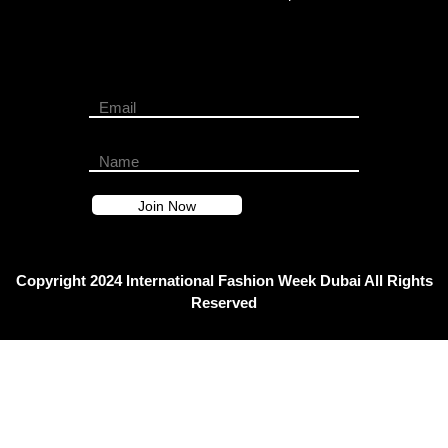
Copyright 2024 International Fashion Week Dubai All Rights
Reserved