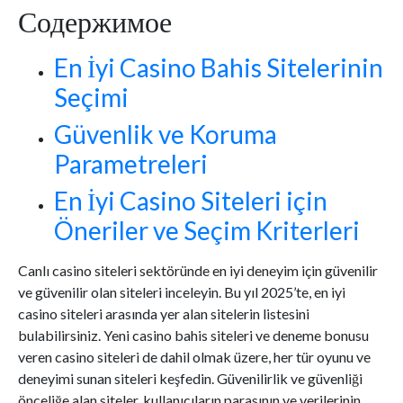
Содержимое
En İyi Casino Bahis Sitelerinin
Seçimi
Güvenlik ve Koruma
Parametreleri
En İyi Casino Siteleri için
Öneriler ve Seçim Kriterleri
Canlı casino siteleri sektöründe en iyi deneyim için güvenilir
ve güvenilir olan siteleri inceleyin. Bu yıl 2025’te, en iyi
casino siteleri arasında yer alan sitelerin listesini
bulabilirsiniz. Yeni casino bahis siteleri ve deneme bonusu
veren casino siteleri de dahil olmak üzere, her tür oyunu ve
deneyimi sunan siteleri keşfedin. Güvenilirlik ve güvenliği
önceliğe alan siteler, kullanıcıların parasının ve verilerinin