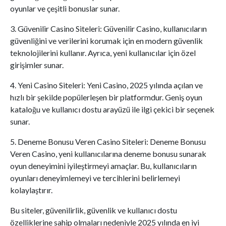
oyunlar ve çeşitli bonuslar sunar.
3. Güvenilir Casino Siteleri: Güvenilir Casino, kullanıcıların
güvenliğini ve verilerini korumak için en modern güvenlik
teknolojilerini kullanır. Ayrıca, yeni kullanıcılar için özel
girişimler sunar.
4. Yeni Casino Siteleri: Yeni Casino, 2025 yılında açılan ve
hızlı bir şekilde popülerleşen bir platformdur. Geniş oyun
kataloğu ve kullanıcı dostu arayüzü ile ilgi çekici bir seçenek
sunar.
5. Deneme Bonusu Veren Casino Siteleri: Deneme Bonusu
Veren Casino, yeni kullanıcılarına deneme bonusu sunarak
oyun deneyimini iyileştirmeyi amaçlar. Bu, kullanıcıların
oyunları deneyimlemeyi ve tercihlerini belirlemeyi
kolaylaştırır.
Bu siteler, güvenilirlik, güvenlik ve kullanıcı dostu
özelliklerine sahip olmaları nedeniyle 2025 yılında en iyi