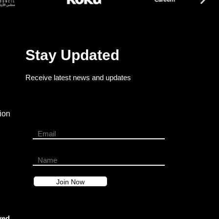
Stay Updated
Receive latest news and updates
ion
ved