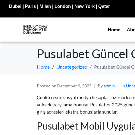
Dubai | Paris | Milan | London | New York | Qatar
Home
Abo
Pusulabet Güncel G
Home
Uncategorized
Pusulabet Güncel Gi
Posted on
December 9, 2025
By
admin
In
Unca
Çünkü resmi sosyal medya hesapları üzerinden işte
yüksek karşılama bonusu. Pusulabet 2025 güncel 
giriş adresleri ekstra bonuslarla sunulur.
Pusulabet Mobil Uygul