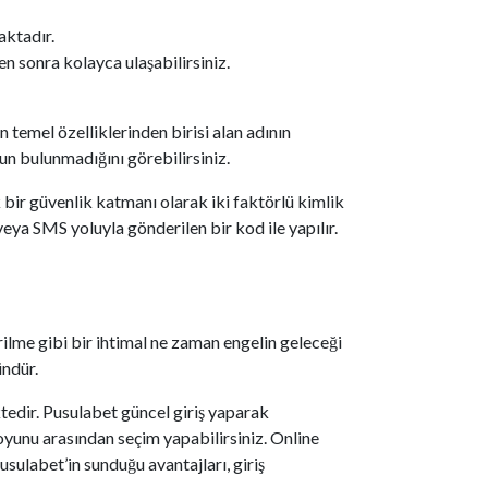
aktadır.
en sonra kolayca ulaşabilirsiniz.
n temel özelliklerinden birisi alan adının
un bulunmadığını görebilirsiniz.
k bir güvenlik katmanı olarak iki faktörlü kimlik
veya SMS yoluyla gönderilen bir kod ile yapılır.
rilme gibi bir ihtimal ne zaman engelin geleceği
ündür.
tedir. Pusulabet güncel giriş yaparak
t oyunu arasından seçim yapabilirsiniz. Online
usulabet’in sunduğu avantajları, giriş