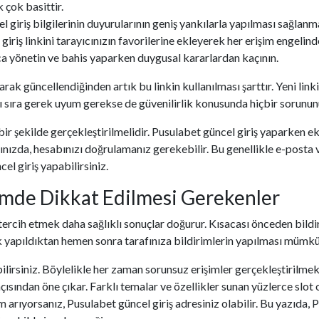
 çok basittir.
giriş bilgilerinin duyurularının geniş yankılarla yapılması sağlanm
iriş linkini tarayıcınızın favorilerine ekleyerek her erişim engelind
llıca yönetin ve bahis yaparken duygusal kararlardan kaçının.
k güncellendiğinden artık bu linkin kullanılması şarttır. Yeni linki
ı sıra gerek uyum gerekse de güvenilirlik konusunda hiçbir sorunun
 bir şekilde gerçekleştirilmelidir. Pusulabet güncel giriş yaparken e
ığınızda, hesabınızı doğrulamanız gerekebilir. Bu genellikle e-posta 
l giriş yapabilirsiniz.
imde Dikkat Edilmesi Gerekenler
 tercih etmek daha sağlıklı sonuçlar doğurur. Kısacası önceden bildi
ik yapıldıktan hemen sonra tarafınıza bildirimlerin yapılması mümk
lirsiniz. Böylelikle her zaman sorunsuz erişimler gerçekleştirilmek
e açısından öne çıkar. Farklı temalar ve özellikler sunan yüzlerce slo
m arıyorsanız, Pusulabet güncel giriş adresiniz olabilir. Bu yazıda, P