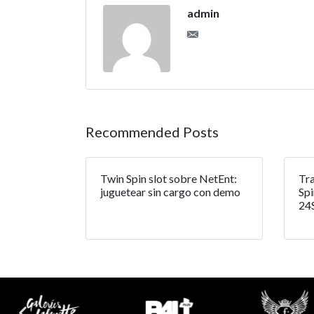
admin
Recommended Posts
Twin Spin slot sobre NetEnt:
Tra
juguetear sin cargo con demo
Spi
24