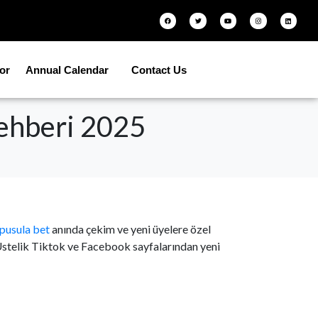
tor
Annual Calendar
Contact Us
Rehberi 2025
pusula bet
anında çekim ve yeni üyelere özel
Üstelik Tiktok ve Facebook sayfalarından yeni