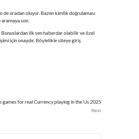
im de oradan oluyor. Bazen kimlik doğrulaması
de aramaya son.
. Bonuslardan ilk sen haberdar olabilir ve özel
imi için onaydır. Böylelikle siteye giriş
o games for real Currency playing in the Us 2025
Next