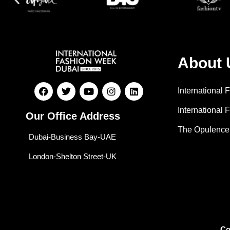
About 
International
International 
Our Office Address
The Opulence
Dubai-Business Bay-UAE
London-Shelton Street-UK
Co