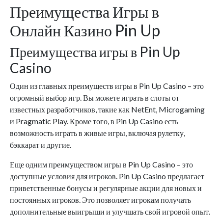
Преимущества Игры в
Онлайн Казино Pin Up
Преимущества игры в Pin Up
Casino
Один из главных преимуществ игры в Pin Up Casino – это
огромный выбор игр. Вы можете играть в слоты от
известных разработчиков, такие как NetEnt, Microgaming
и Pragmatic Play. Кроме того, в Pin Up Casino есть
возможность играть в живые игры, включая рулетку,
бэккарат и другие.
Еще одним преимуществом игры в Pin Up Casino – это
доступные условия для игроков. Pin Up Casino предлагает
приветственные бонусы и регулярные акции для новых и
постоянных игроков. Это позволяет игрокам получать
дополнительные выигрыши и улучшать свой игровой опыт.