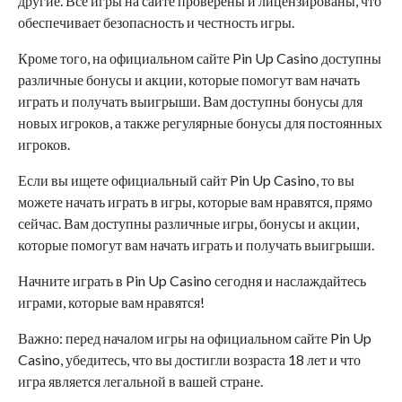
другие. Все игры на сайте проверены и лицензированы, что
обеспечивает безопасность и честность игры.
Кроме того, на официальном сайте Pin Up Casino доступны
различные бонусы и акции, которые помогут вам начать
играть и получать выигрыши. Вам доступны бонусы для
новых игроков, а также регулярные бонусы для постоянных
игроков.
Если вы ищете официальный сайт Pin Up Casino, то вы
можете начать играть в игры, которые вам нравятся, прямо
сейчас. Вам доступны различные игры, бонусы и акции,
которые помогут вам начать играть и получать выигрыши.
Начните играть в Pin Up Casino сегодня и наслаждайтесь
играми, которые вам нравятся!
Важно: перед началом игры на официальном сайте Pin Up
Casino, убедитесь, что вы достигли возраста 18 лет и что
игра является легальной в вашей стране.