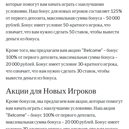
которые помогут вам начать играть с наилучшими
условиями. Наш бонус для новых игроков составляет 125%
от первого депозита, максимальная сумма бонуса – 50 000
рублей. Бонус имеет условие 50-кратного игрока, что
означает, что вам нужно сделать 50 ставок, чтобы вывести
деньги из бонуса.
Кроме того, мы предлагаем вам акцию “Вelcome” – бонус
100% от первого депозита, максимальная сумма бонуса –
20 000 рублей. Бонус имеет условие 30-кратного игрока,
что означает, что вам нужно сделать 30 ставок, чтобы
вывести деньги из бонуса.
Акции для Новых Игроков
Кроме бонусов, мы предлагаем вам акции, которые помогут
вам начать играть с наилучшими условиями. Наш акция
“Вelcome” – бонус 100% от первого депозита,
максимальная сумма бонуса – 20 000 рублей. Бонус имеет
условие 30-кратного игрока, что означает, что вам нужно