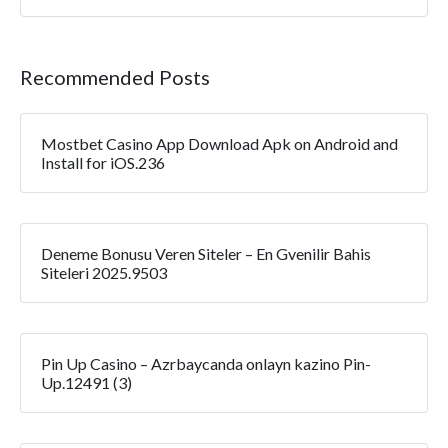
Recommended Posts
Mostbet Casino App Download Apk on Android and
Install for iOS.236
Deneme Bonusu Veren Siteler – En Gvenilir Bahis
Siteleri 2025.9503
Pin Up Casino – Azrbaycanda onlayn kazino Pin-
Up.12491 (3)