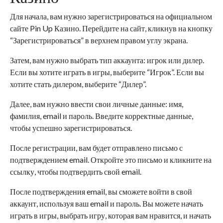
Для начала, вам нужно зарегистрироваться на официальном
сайте Pin Up Казино. Перейдите на сайт, кликнув на кнопку
“Зарегистрироваться” в верхнем правом углу экрана.
Затем, вам нужно выбрать тип аккаунта: игрок или дилер.
Если вы хотите играть в игры, выберите “Игрок”. Если вы
хотите стать дилером, выберите “Дилер”.
Далее, вам нужно ввести свои личные данные: имя,
фамилия, email и пароль. Введите корректные данные,
чтобы успешно зарегистрироваться.
После регистрации, вам будет отправлено письмо с
подтверждением email. Откройте это письмо и кликните на
ссылку, чтобы подтвердить свой email.
После подтверждения email, вы сможете войти в свой
аккаунт, используя ваш email и пароль. Вы можете начать
играть в игры, выбрать игру, которая вам нравится, и начать