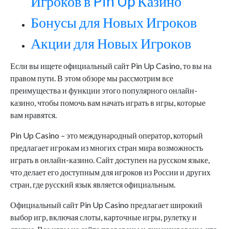
Игроков в Pin Up Казино
Бонусы для Новых Игроков
Акции для Новых Игроков
Если вы ищете официальный сайт Pin Up Casino, то вы на
правом пути. В этом обзоре мы рассмотрим все
преимущества и функции этого популярного онлайн-
казино, чтобы помочь вам начать играть в игры, которые
вам нравятся.
Pin Up Casino – это международный оператор, который
предлагает игрокам из многих стран мира возможность
играть в онлайн-казино. Сайт доступен на русском языке,
что делает его доступным для игроков из России и других
стран, где русский язык является официальным.
Официальный сайт Pin Up Casino предлагает широкий
выбор игр, включая слоты, карточные игры, рулетку и