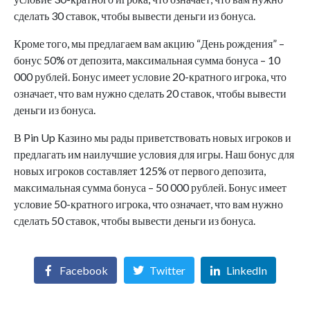
сделать 30 ставок, чтобы вывести деньги из бонуса.
Кроме того, мы предлагаем вам акцию “День рождения” –
бонус 50% от депозита, максимальная сумма бонуса – 10
000 рублей. Бонус имеет условие 20-кратного игрока, что
означает, что вам нужно сделать 20 ставок, чтобы вывести
деньги из бонуса.
В Pin Up Казино мы рады приветствовать новых игроков и
предлагать им наилучшие условия для игры. Наш бонус для
новых игроков составляет 125% от первого депозита,
максимальная сумма бонуса – 50 000 рублей. Бонус имеет
условие 50-кратного игрока, что означает, что вам нужно
сделать 50 ставок, чтобы вывести деньги из бонуса.
Facebook
Twitter
LinkedIn