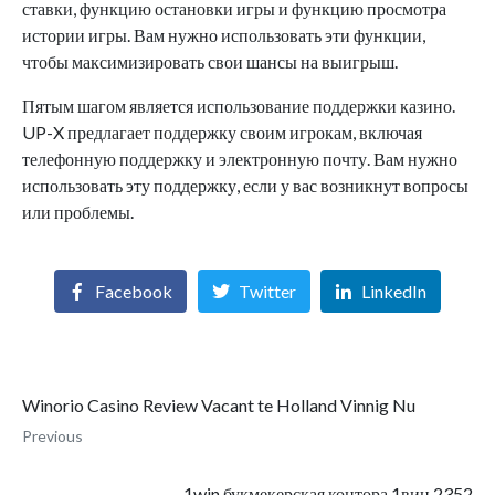
ставки, функцию остановки игры и функцию просмотра
истории игры. Вам нужно использовать эти функции,
чтобы максимизировать свои шансы на выигрыш.
Пятым шагом является использование поддержки казино.
UP-X предлагает поддержку своим игрокам, включая
телефонную поддержку и электронную почту. Вам нужно
использовать эту поддержку, если у вас возникнут вопросы
или проблемы.
Facebook
Twitter
LinkedIn
Winorio Casino Review Vacant te Holland Vinnig Nu
Previous
1win букмекерская контора 1вин.2352