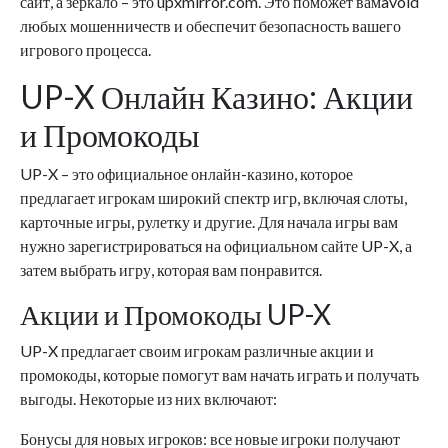
сайт, а зеркало – это upxmirror.com. Это поможет вамavoid
любых мошенничеств и обеспечит безопасность вашего
игрового процесса.
UP-X Онлайн Казино: Акции
и Промокоды
UP-X – это официальное онлайн-казино, которое
предлагает игрокам широкий спектр игр, включая слоты,
карточные игры, рулетку и другие. Для начала игры вам
нужно зарегистрироваться на официальном сайте UP-X, а
затем выбрать игру, которая вам понравится.
Акции и Промокоды UP-X
UP-X предлагает своим игрокам различные акции и
промокоды, которые помогут вам начать играть и получать
выгоды. Некоторые из них включают:
Бонусы для новых игроков: все новые игроки получают