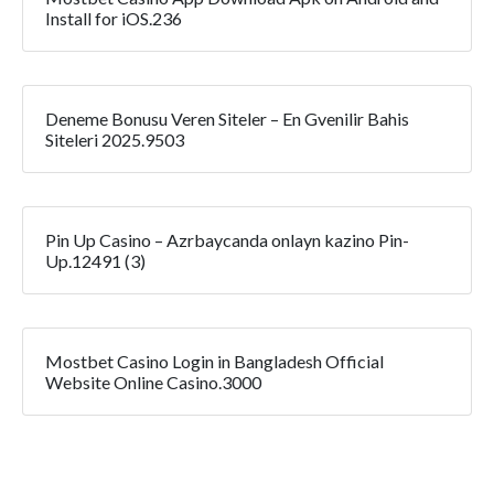
Install for iOS.236
Deneme Bonusu Veren Siteler – En Gvenilir Bahis
Siteleri 2025.9503
Pin Up Casino – Azrbaycanda onlayn kazino Pin-
Up.12491 (3)
Mostbet Casino Login in Bangladesh Official
Website Online Casino.3000