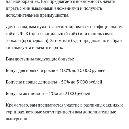
для новобранцев. Вам предлагается возможность начать
играть с минимальными вложениями и получить
дополнительные преимущества.
Для начала, вам нужно зарегистрироваться на официальном
сайте UP-X (up-x официальный сайт) или использовать
зеркало (up x зеркало). Затем, вам будет предложено выбрать
тип аккаунта и начать играть.
Вам доступны следующие бонусы:
Бонус для новых игроков – 100% до 10 000 рублей
Бонус за первые депозиты – 50% до 5 000 рублей
Бонус за активность – 20% до 2 000 рублей
Кроме того, вам предлагается участие в различных акциях и
турнирах, которые могут принести вам дополнительные
выигрыши.