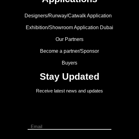
Designers/Runway/Catwalk Application
Exhibition/Showroom Application Dubai
Our Partners
Become a partner/Sponsor
Buyers
Stay Updated
Receive latest news and updates