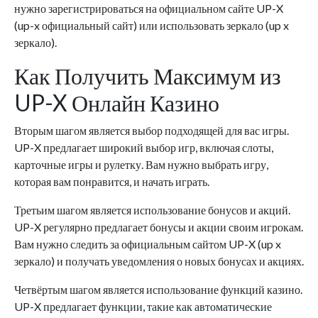
нужно зарегистрироваться на официальном сайте UP-X
(up-x официальный сайт) или использовать зеркало (up x
зеркало).
Как Получить Максимум из
UP-X Онлайн Казино
Вторым шагом является выбор подходящей для вас игры.
UP-X предлагает широкий выбор игр, включая слоты,
карточные игры и рулетку. Вам нужно выбрать игру,
которая вам понравится, и начать играть.
Третьим шагом является использование бонусов и акций.
UP-X регулярно предлагает бонусы и акции своим игрокам.
Вам нужно следить за официальным сайтом UP-X (up x
зеркало) и получать уведомления о новых бонусах и акциях.
Четвёртым шагом является использование функций казино.
UP-X предлагает функции, такие как автоматические