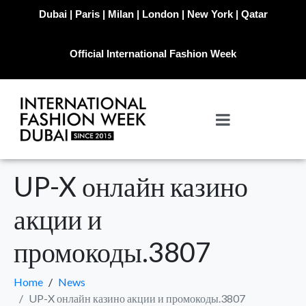
Dubai | Paris | Milan | London | New York | Qatar
Official International Fashion Week
UP-X онлайн казино
акции и
промокоды.3807
Home
News
UP-X онлайн казино акции и промокоды.3807