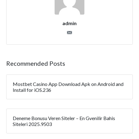
admin
Recommended Posts
Mostbet Casino App Download Apk on Android and
Install for iOS.236
Deneme Bonusu Veren Siteler – En Gvenilir Bahis
Siteleri 2025.9503