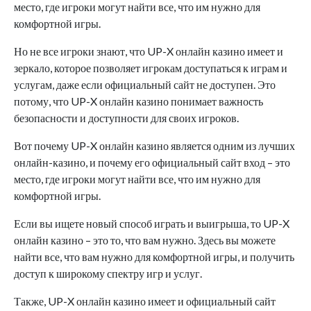
место, где игроки могут найти все, что им нужно для
комфортной игры.
Но не все игроки знают, что UP-X онлайн казино имеет и
зеркало, которое позволяет игрокам доступаться к играм и
услугам, даже если официальный сайт не доступен. Это
потому, что UP-X онлайн казино понимает важность
безопасности и доступности для своих игроков.
Вот почему UP-X онлайн казино является одним из лучших
онлайн-казино, и почему его официальный сайт вход – это
место, где игроки могут найти все, что им нужно для
комфортной игры.
Если вы ищете новый способ играть и выигрыша, то UP-X
онлайн казино – это то, что вам нужно. Здесь вы можете
найти все, что вам нужно для комфортной игры, и получить
доступ к широкому спектру игр и услуг.
Также, UP-X онлайн казино имеет и официальный сайт