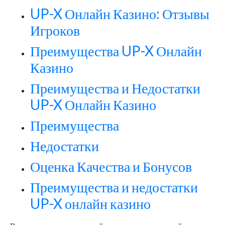
UP-X Онлайн Казино: Отзывы
Игроков
Преимущества UP-X Онлайн
Казино
Преимущества и Недостатки
UP-X Онлайн Казино
Преимущества
Недостатки
Оценка Качества и Бонусов
Преимущества и недостатки
UP-X онлайн казино