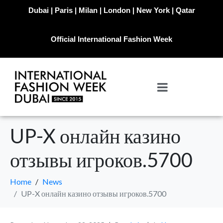
Dubai | Paris | Milan | London | New York | Qatar
Official International Fashion Week
UP-X онлайн казино
отзывы игроков.5700
Home
News
UP-X онлайн казино отзывы игроков.5700