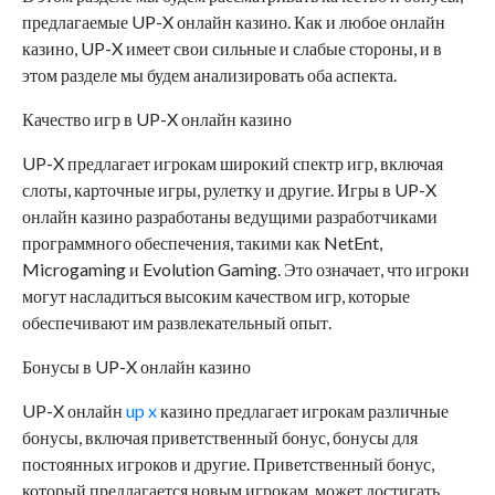
предлагаемые UP-X онлайн казино. Как и любое онлайн
казино, UP-X имеет свои сильные и слабые стороны, и в
этом разделе мы будем анализировать оба аспекта.
Качество игр в UP-X онлайн казино
UP-X предлагает игрокам широкий спектр игр, включая
слоты, карточные игры, рулетку и другие. Игры в UP-X
онлайн казино разработаны ведущими разработчиками
программного обеспечения, такими как NetEnt,
Microgaming и Evolution Gaming. Это означает, что игроки
могут насладиться высоким качеством игр, которые
обеспечивают им развлекательный опыт.
Бонусы в UP-X онлайн казино
UP-X онлайн
up x
казино предлагает игрокам различные
бонусы, включая приветственный бонус, бонусы для
постоянных игроков и другие. Приветственный бонус,
который предлагается новым игрокам, может достигать