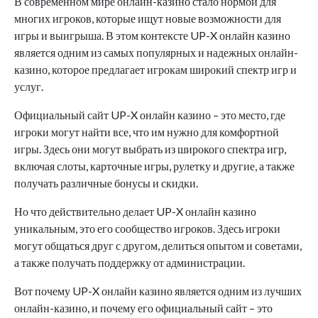
В современном мире онлайн-казино стало нормой для
многих игроков, которые ищут новые возможности для
игры и выигрыша. В этом контексте UP-X онлайн казино
является одним из самых популярных и надежных онлайн-
казино, которое предлагает игрокам широкий спектр игр и
услуг.
Официальный сайт UP-X онлайн казино – это место, где
игроки могут найти все, что им нужно для комфортной
игры. Здесь они могут выбрать из широкого спектра игр,
включая слоты, карточные игры, рулетку и другие, а также
получать различные бонусы и скидки.
Но что действительно делает UP-X онлайн казино
уникальным, это его сообщество игроков. Здесь игроки
могут общаться друг с другом, делиться опытом и советами,
а также получать поддержку от администрации.
Вот почему UP-X онлайн казино является одним из лучших
онлайн-казино, и почему его официальный сайт – это