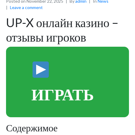
Posted on
November 22, 2025
By
admin
In
News
Leave a comment
UP-X онлайн казино –
отзывы игроков
ИГРАТЬ
Содержимое