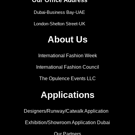
Dubai-Business Bay-UAE
London-Shelton Street-UK
About Us
International Fashion Week
International Fashion Council
The Opulence Events LLC
Applications
Designers/Runway/Catwalk Application
Exhibition/Showroom Application Dubai
Our Partners