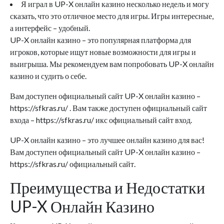
Я играл в UP-X онлайн казино несколько недель и могу
сказать, что это отличное место для игры. Игры интересные,
а интерфейс – удобный.
UP-X онлайн казино – это популярная платформа для
игроков, которые ищут новые возможности для игры и
выигрыша. Мы рекомендуем вам попробовать UP-X онлайн
казино и судить о себе.
Вам доступен официальный сайт UP-X онлайн казино –
https://sfkras.ru/ . Вам также доступен официальный сайт
входа – https://sfkras.ru/ икс официальный сайт вход.
UP-X онлайн казино – это лучшее онлайн казино для вас!
Вам доступен официальный сайт UP-X онлайн казино –
https://sfkras.ru/ официальный сайт.
Преимущества и Недостатки
UP-X Онлайн Казино