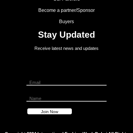
Become a partner/Sponsor
Buyers
Stay Updated
Receive latest news and updates