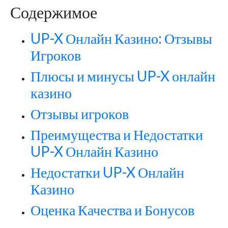
Содержимое
UP-X Онлайн Казино: Отзывы
Игроков
Плюсы и минусы UP-X онлайн
казино
Отзывы игроков
Преимущества и Недостатки
UP-X Онлайн Казино
Недостатки UP-X Онлайн
Казино
Оценка Качества и Бонусов