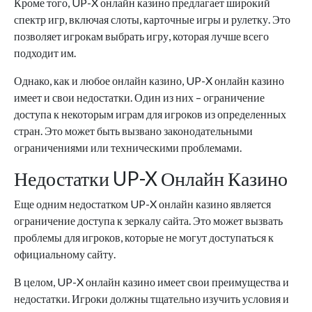
Кроме того, UP-X онлайн казино предлагает широкий
спектр игр, включая слоты, карточные игры и рулетку. Это
позволяет игрокам выбрать игру, которая лучше всего
подходит им.
Однако, как и любое онлайн казино, UP-X онлайн казино
имеет и свои недостатки. Один из них – ограничение
доступа к некоторым играм для игроков из определенных
стран. Это может быть вызвано законодательными
ограничениями или техническими проблемами.
Недостатки UP-X Онлайн Казино
Еще одним недостатком UP-X онлайн казино является
ограничение доступа к зеркалу сайта. Это может вызвать
проблемы для игроков, которые не могут доступаться к
официальному сайту.
В целом, UP-X онлайн казино имеет свои преимущества и
недостатки. Игроки должны тщательно изучить условия и