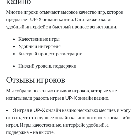
казино
Многие игроки отмечают высокое качество игр, которое
предлагает UP-X онлайн казино. Они также хвалят
удобный интерфейс и быстрый процесс регистрации.
Качественные игры
Удобный интерфейс
Быстрый процесс регистрации
Низкий уровень поддержки
Отзывы игроков
Мы собрали несколько отзывов игроков, которые уже
испытывали радость игры в UP-X онлайн казино.
Я играл в UP-X онлайн казино несколько месяцев и могу
сказать, что это лучшее онлайн казино, которое я когда-либо
играл. Игры качественные, интерфейс удобный, а
поддержка – на высоте.