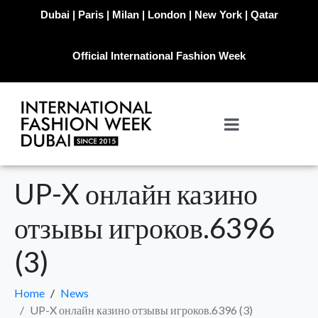
Dubai | Paris | Milan | London | New York | Qatar
Official International Fashion Week
UP-X онлайн казино
отзывы игроков.6396
(3)
Home
News
UP-X онлайн казино отзывы игроков.6396 (3)