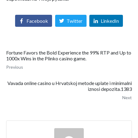
Facebook
Twitter
LinkedIn
Fortune Favors the Bold Experience the 99% RTP and Up to
1000x Wins in the Plinko casino game.
Previous
Vavada online casino u Hrvatskoj metode uplate i minimalni
iznosi depozita.1383
Next