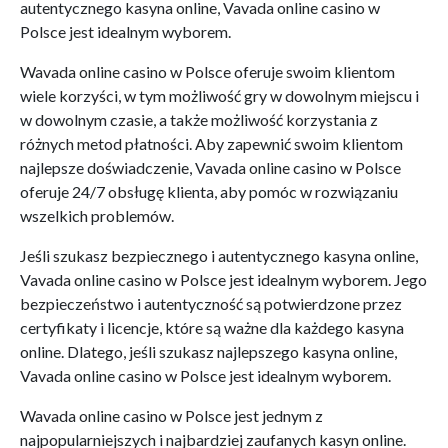
autentycznego kasyna online, Vavada online casino w
Polsce jest idealnym wyborem.
Wavada online casino w Polsce oferuje swoim klientom
wiele korzyści, w tym możliwość gry w dowolnym miejscu i
w dowolnym czasie, a także możliwość korzystania z
różnych metod płatności. Aby zapewnić swoim klientom
najlepsze doświadczenie, Vavada online casino w Polsce
oferuje 24/7 obsługę klienta, aby pomóc w rozwiązaniu
wszelkich problemów.
Jeśli szukasz bezpiecznego i autentycznego kasyna online,
Vavada online casino w Polsce jest idealnym wyborem. Jego
bezpieczeństwo i autentyczność są potwierdzone przez
certyfikaty i licencje, które są ważne dla każdego kasyna
online. Dlatego, jeśli szukasz najlepszego kasyna online,
Vavada online casino w Polsce jest idealnym wyborem.
Wavada online casino w Polsce jest jednym z
najpopularniejszych i najbardziej zaufanych kasyn online.