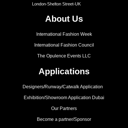
London-Shelton Street-UK
About Us
International Fashion Week
International Fashion Council
The Opulence Events LLC
Applications
Designers/Runway/Catwalk Application
Exhibition/Showroom Application Dubai
Our Partners
Become a partner/Sponsor