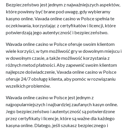
Bezpieczeństwo jest jednym z najważniejszych aspektów,
które powinny być brane pod uwagę, gdy wybieramy
kasyno online. Vavada online casino w Polsce spełnia te
oczekiwania, korzystając z certyfikatów i licencji, które
potwierdzają jego autentyczność i bezpieczeństwo.
Wavada online casino w Polsce oferuje swoim klientom
wiele korzyści, w tym możliwość gry w dowolnym miejscu i
w dowolnym czasie, a także możliwość korzystania z
różnych metod płatności. Aby zapewnić swoim klientom
najlepsze doświadczenie, Vavada online casino w Polsce
oferuje 24/7 obsługę klienta, aby pomóc w rozwiązaniu
wszelkich problemów.
Wavada online casino w Polsce jest jednym z
najpopularniejszych i najbardziej zaufanych kasyn online.
Jego bezpieczeństwo i autentyczność są potwierdzone
przez certyfikaty i licencje, które są ważne dla każdego
kasyna online. Dlatego, jeśli szukasz bezpiecznego i