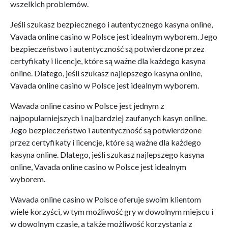
wszelkich problemów.
Jeśli szukasz bezpiecznego i autentycznego kasyna online,
Vavada online casino w Polsce jest idealnym wyborem. Jego
bezpieczeństwo i autentyczność są potwierdzone przez
certyfikaty i licencje, które są ważne dla każdego kasyna
online. Dlatego, jeśli szukasz najlepszego kasyna online,
Vavada online casino w Polsce jest idealnym wyborem.
Wavada online casino w Polsce jest jednym z
najpopularniejszych i najbardziej zaufanych kasyn online.
Jego bezpieczeństwo i autentyczność są potwierdzone
przez certyfikaty i licencje, które są ważne dla każdego
kasyna online. Dlatego, jeśli szukasz najlepszego kasyna
online, Vavada online casino w Polsce jest idealnym
wyborem.
Wavada online casino w Polsce oferuje swoim klientom
wiele korzyści, w tym możliwość gry w dowolnym miejscu i
w dowolnym czasie, a także możliwość korzystania z