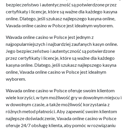
bezpieczeństwo i autentyczność są potwierdzone przez
certyfikaty i licencje, które są ważne dla każdego kasyna
online. Dlatego, jeśli szukasz najlepszego kasyna online,
Vavada online casino w Polsce jest idealnym wyborem.
Wavada online casino w Polsce jest jednym z
najpopularniejszych i najbardziej zaufanych kasyn online.
Jego bezpieczeństwo i autentyczność są potwierdzone
przez certyfikaty i licencje, które są ważne dla każdego
kasyna online. Dlatego, jeśli szukasz najlepszego kasyna
online, Vavada online casino w Polsce jest idealnym
wyborem.
Wavada online casino w Polsce oferuje swoim klientom
wiele korzyści, w tym możliwość gry w dowolnym miejscu i
w dowolnym czasie, a także możliwość korzystania z
różnych metod płatności. Aby zapewnić swoim klientom
najlepsze doświadczenie, Vavada online casino w Polsce
oferuje 24/7 obsługę klienta, aby pomóc w rozwiązaniu