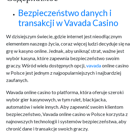
Bezpieczeństwo danych i
transakcji w Vavada Casino
W dzisiejszym świecie, gdzie internet jest nieodłącznym
elementem naszego życia, coraz więcej ludzi decyduje się na
grę w kasyno online. Jednak, aby uniknąć strat, ważne jest
wybór kasyna, które zapewnia bezpieczeństwo swoim
graczy. Wśród wielu dostępnych opcji,
vavada
online casino
w Polsce jest jednym z najpopularniejszych i najbardziej
zaufanych.
Wavada online casino to platforma, która oferuje szeroki
wybór gier kasynowych, w tym rulet, blackjacka,
automatów i wiele innych. Aby zapewnić swoim klientom
bezpieczeństwo, Vavada online casino w Polsce korzysta z
najnowszych technologii i systemów bezpieczeństwa, aby
chronić dane i transakcje swoich graczy.